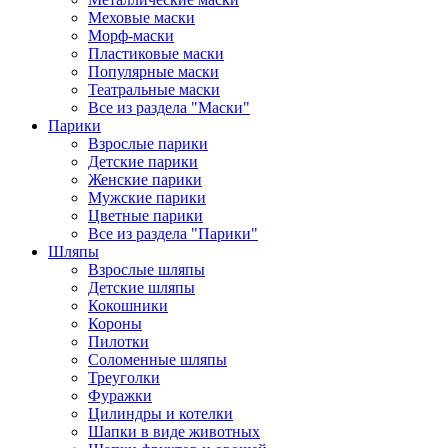
Меховые маски
Морф-маски
Пластиковые маски
Популярные маски
Театральные маски
Все из раздела "Маски"
Парики
Взрослые парики
Детские парики
Женские парики
Мужские парики
Цветные парики
Все из раздела "Парики"
Шляпы
Взрослые шляпы
Детские шляпы
Кокошники
Короны
Пилотки
Соломенные шляпы
Треуголки
Фуражки
Цилиндры и котелки
Шапки в виде животных