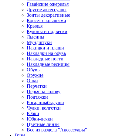
Гавайские ожерелья
Другие аксессуары
Зонты декоративные
Корсет с крыльями
Крылья
Кулоны и подвески
Лысины
Мундштуки
Накидки и плащи
Накладки на обувь
Накладные ногти
Накладные ресницы
Обувь
Оружие
Очки
Перчатки
Перья на голову
Подтяжки
Рога, нимбы, уши
Чулки, колготки
Юбки
Юбки-пачки
Цветные линзы
Все из раздела "Аксессуары"
Грим