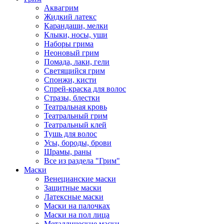
Аквагрим
Жидкий латекс
Карандаши, мелки
Клыки, носы, уши
Наборы грима
Неоновый грим
Помада, лаки, гели
Светящийся грим
Спонжи, кисти
Спрей-краска для волос
Стразы, блестки
Театральная кровь
Театральный грим
Театральный клей
Тушь для волос
Усы, бороды, брови
Шрамы, раны
Все из раздела "Грим"
Маски
Венецианские маски
Защитные маски
Латексные маски
Маски на палочках
Маски на пол лица
Металлические маски