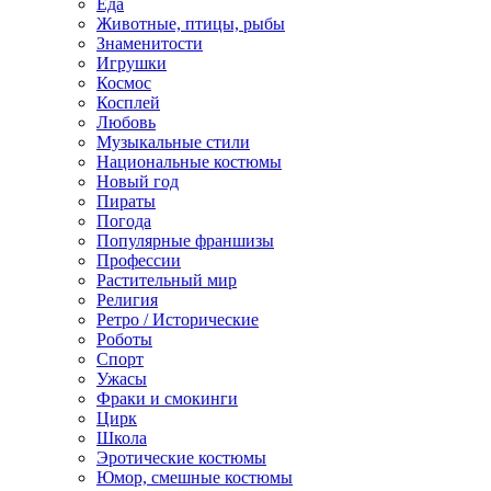
Еда
Животные, птицы, рыбы
Знаменитости
Игрушки
Космос
Косплей
Любовь
Музыкальные стили
Национальные костюмы
Новый год
Пираты
Погода
Популярные франшизы
Профессии
Растительный мир
Религия
Ретро / Исторические
Роботы
Спорт
Ужасы
Фраки и смокинги
Цирк
Школа
Эротические костюмы
Юмор, смешные костюмы