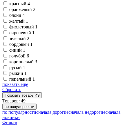
красный
4
оранжевый
2
блонд
4
желтый
1
фиолетовый
1
сиреневый
1
зеленый
2
бордовый
1
синий
1
голубой
6
коричневый
3
русый
1
рыжий
1
пепельный
1
показать ещё
Сбросить
Показать
товары
49
Товаров:
49
по популярности
по популярности
сначала дорогие
сначала недорогие
сначала
новинки
Фильтр