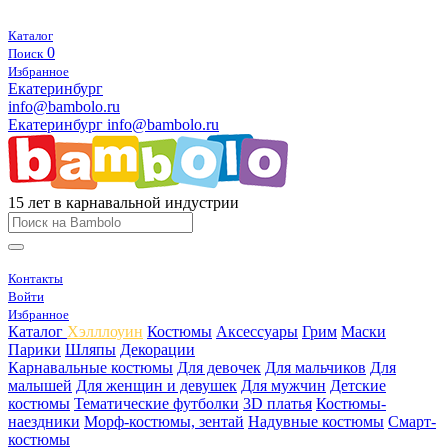
Каталог
0
Поиск
Избранное
Екатеринбург
info@bambolo.ru
Екатеринбург
info@bambolo.ru
15 лет в карнавальной индустрии
Контакты
Войти
Избранное
Каталог
Хэлллоуин
Костюмы
Аксессуары
Грим
Маски
Парики
Шляпы
Декорации
Карнавальные костюмы
Для девочек
Для мальчиков
Для
малышей
Для женщин и девушек
Для мужчин
Детские
костюмы
Тематические футболки
3D платья
Костюмы-
наездники
Морф-костюмы, зентай
Надувные костюмы
Смарт-
костюмы