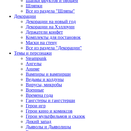
Шапки фруктов и овощей
Шляпки
Все из раздела "Шляпы"
Декорации
Декорации на новый год
Декорации на Хэллоуин
Держатели конфет
Комплекты для постановок
Маски на стену
Все из раздела "Декорации"
Темы и персонажи
Steampunk
Ангелы
Аниме
Вампиры и вампирши
Ведьмы и колдуны
Вирусы, микробы
Военные
Времена года
Гангстеры и гангстерши
Герои игр
Герои кино и комиксов
Герои мультфильмов и сказок
Дикий запад
Дьяволы и Дьяволицы