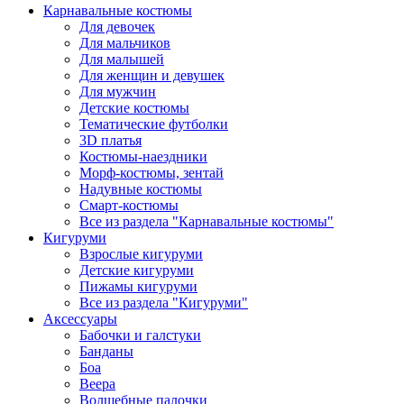
Карнавальные костюмы
Для девочек
Для мальчиков
Для малышей
Для женщин и девушек
Для мужчин
Детские костюмы
Тематические футболки
3D платья
Костюмы-наездники
Морф-костюмы, зентай
Надувные костюмы
Смарт-костюмы
Все из раздела "Карнавальные костюмы"
Кигуруми
Взрослые кигуруми
Детские кигуруми
Пижамы кигуруми
Все из раздела "Кигуруми"
Аксессуары
Бабочки и галстуки
Банданы
Боа
Веера
Волшебные палочки