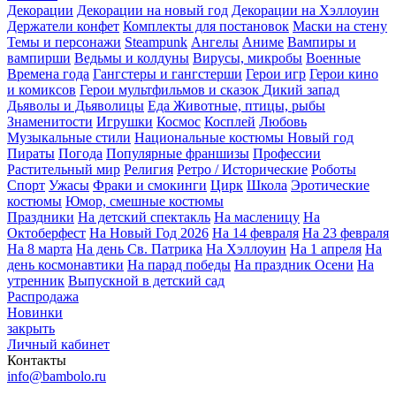
Декорации
Декорации на новый год
Декорации на Хэллоуин
Держатели конфет
Комплекты для постановок
Маски на стену
Темы и персонажи
Steampunk
Ангелы
Аниме
Вампиры и
вампирши
Ведьмы и колдуны
Вирусы, микробы
Военные
Времена года
Гангстеры и гангстерши
Герои игр
Герои кино
и комиксов
Герои мультфильмов и сказок
Дикий запад
Дьяволы и Дьяволицы
Еда
Животные, птицы, рыбы
Знаменитости
Игрушки
Космос
Косплей
Любовь
Музыкальные стили
Национальные костюмы
Новый год
Пираты
Погода
Популярные франшизы
Профессии
Растительный мир
Религия
Ретро / Исторические
Роботы
Спорт
Ужасы
Фраки и смокинги
Цирк
Школа
Эротические
костюмы
Юмор, смешные костюмы
Праздники
На детский спектакль
На масленицу
На
Октоберфест
На Новый Год 2026
На 14 февраля
На 23 февраля
На 8 марта
На день Св. Патрика
На Хэллоуин
На 1 апреля
На
день космонавтики
На парад победы
На праздник Осени
На
утренник
Выпускной в детский сад
Распродажа
Новинки
закрыть
Личный кабинет
Контакты
info@bambolo.ru