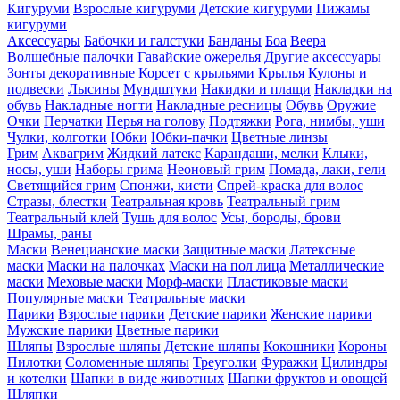
Кигуруми
Взрослые кигуруми
Детские кигуруми
Пижамы
кигуруми
Аксессуары
Бабочки и галстуки
Банданы
Боа
Веера
Волшебные палочки
Гавайские ожерелья
Другие аксессуары
Зонты декоративные
Корсет с крыльями
Крылья
Кулоны и
подвески
Лысины
Мундштуки
Накидки и плащи
Накладки на
обувь
Накладные ногти
Накладные ресницы
Обувь
Оружие
Очки
Перчатки
Перья на голову
Подтяжки
Рога, нимбы, уши
Чулки, колготки
Юбки
Юбки-пачки
Цветные линзы
Грим
Аквагрим
Жидкий латекс
Карандаши, мелки
Клыки,
носы, уши
Наборы грима
Неоновый грим
Помада, лаки, гели
Светящийся грим
Спонжи, кисти
Спрей-краска для волос
Стразы, блестки
Театральная кровь
Театральный грим
Театральный клей
Тушь для волос
Усы, бороды, брови
Шрамы, раны
Маски
Венецианские маски
Защитные маски
Латексные
маски
Маски на палочках
Маски на пол лица
Металлические
маски
Меховые маски
Морф-маски
Пластиковые маски
Популярные маски
Театральные маски
Парики
Взрослые парики
Детские парики
Женские парики
Мужские парики
Цветные парики
Шляпы
Взрослые шляпы
Детские шляпы
Кокошники
Короны
Пилотки
Соломенные шляпы
Треуголки
Фуражки
Цилиндры
и котелки
Шапки в виде животных
Шапки фруктов и овощей
Шляпки