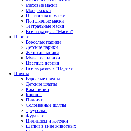
Меховые маски
Морф-маски
Пластиковые маски
Популярные маски
Театральные маски
Все из раздела "Маски"
Парики
Взрослые парики
Детские парики
Женские парики
Мужские парики
Цветные парики
Все из раздела "Парики"
Шляпы
Взрослые шляпы
Детские шляпы
Кокошники
Короны
Пилотки
Соломенные шляпы
Треуголки
Фуражки
Цилиндры и котелки
Шапки в виде животных