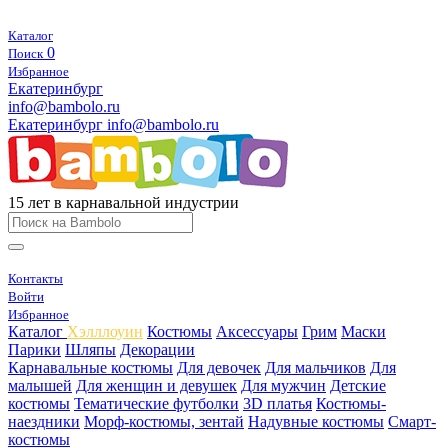
Каталог
0
Поиск
Избранное
Екатеринбург
info@bambolo.ru
Екатеринбург
info@bambolo.ru
15 лет в карнавальной индустрии
Контакты
Войти
Избранное
Каталог
Хэлллоуин
Костюмы
Аксессуары
Грим
Маски
Парики
Шляпы
Декорации
Карнавальные костюмы
Для девочек
Для мальчиков
Для
малышей
Для женщин и девушек
Для мужчин
Детские
костюмы
Тематические футболки
3D платья
Костюмы-
наездники
Морф-костюмы, зентай
Надувные костюмы
Смарт-
костюмы