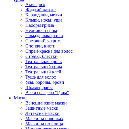
Аквагрим
Жидкий латекс
Карандаши, мелки
Клыки, носы, уши
Наборы грима
Неоновый грим
Помада, лаки, гели
Светящийся грим
Спонжи, кисти
Спрей-краска для волос
Стразы, блестки
Театральная кровь
Театральный грим
Театральный клей
Тушь для волос
Усы, бороды, брови
Шрамы, раны
Все из раздела "Грим"
Маски
Венецианские маски
Защитные маски
Латексные маски
Маски на палочках
Маски на пол лица
Металлические маски