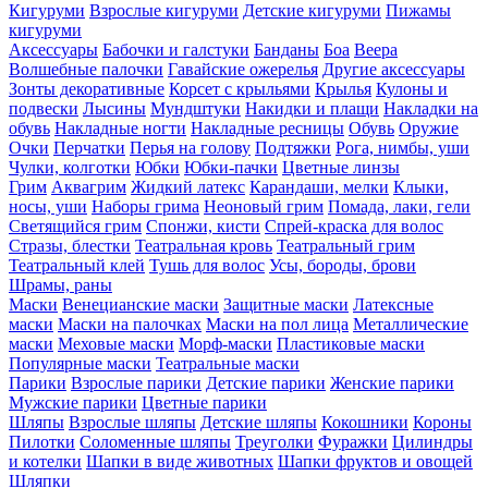
Кигуруми
Взрослые кигуруми
Детские кигуруми
Пижамы
кигуруми
Аксессуары
Бабочки и галстуки
Банданы
Боа
Веера
Волшебные палочки
Гавайские ожерелья
Другие аксессуары
Зонты декоративные
Корсет с крыльями
Крылья
Кулоны и
подвески
Лысины
Мундштуки
Накидки и плащи
Накладки на
обувь
Накладные ногти
Накладные ресницы
Обувь
Оружие
Очки
Перчатки
Перья на голову
Подтяжки
Рога, нимбы, уши
Чулки, колготки
Юбки
Юбки-пачки
Цветные линзы
Грим
Аквагрим
Жидкий латекс
Карандаши, мелки
Клыки,
носы, уши
Наборы грима
Неоновый грим
Помада, лаки, гели
Светящийся грим
Спонжи, кисти
Спрей-краска для волос
Стразы, блестки
Театральная кровь
Театральный грим
Театральный клей
Тушь для волос
Усы, бороды, брови
Шрамы, раны
Маски
Венецианские маски
Защитные маски
Латексные
маски
Маски на палочках
Маски на пол лица
Металлические
маски
Меховые маски
Морф-маски
Пластиковые маски
Популярные маски
Театральные маски
Парики
Взрослые парики
Детские парики
Женские парики
Мужские парики
Цветные парики
Шляпы
Взрослые шляпы
Детские шляпы
Кокошники
Короны
Пилотки
Соломенные шляпы
Треуголки
Фуражки
Цилиндры
и котелки
Шапки в виде животных
Шапки фруктов и овощей
Шляпки