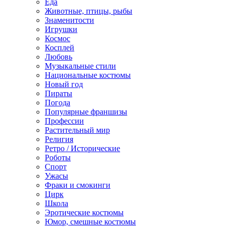
Еда
Животные, птицы, рыбы
Знаменитости
Игрушки
Космос
Косплей
Любовь
Музыкальные стили
Национальные костюмы
Новый год
Пираты
Погода
Популярные франшизы
Профессии
Растительный мир
Религия
Ретро / Исторические
Роботы
Спорт
Ужасы
Фраки и смокинги
Цирк
Школа
Эротические костюмы
Юмор, смешные костюмы