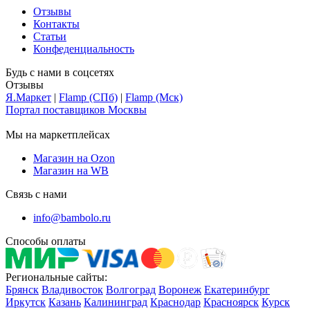
Отзывы
Контакты
Статьи
Конфеденциальность
Будь с нами в соцсетях
Отзывы
Я.Маркет
|
Flamp (СПб)
|
Flamp (Мск)
Портал поставщиков Москвы
Мы на маркетплейсах
Магазин на Ozon
Магазин на WB
Связь с нами
info@bambolo.ru
Способы оплаты
Региональные сайты:
Брянск
Владивосток
Волгоград
Воронеж
Екатеринбург
Иркутск
Казань
Калининград
Краснодар
Красноярск
Курск