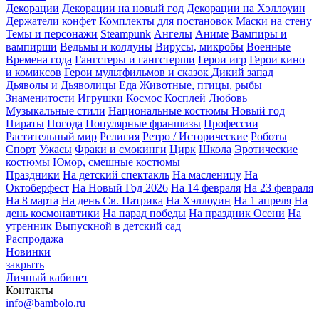
Декорации
Декорации на новый год
Декорации на Хэллоуин
Держатели конфет
Комплекты для постановок
Маски на стену
Темы и персонажи
Steampunk
Ангелы
Аниме
Вампиры и
вампирши
Ведьмы и колдуны
Вирусы, микробы
Военные
Времена года
Гангстеры и гангстерши
Герои игр
Герои кино
и комиксов
Герои мультфильмов и сказок
Дикий запад
Дьяволы и Дьяволицы
Еда
Животные, птицы, рыбы
Знаменитости
Игрушки
Космос
Косплей
Любовь
Музыкальные стили
Национальные костюмы
Новый год
Пираты
Погода
Популярные франшизы
Профессии
Растительный мир
Религия
Ретро / Исторические
Роботы
Спорт
Ужасы
Фраки и смокинги
Цирк
Школа
Эротические
костюмы
Юмор, смешные костюмы
Праздники
На детский спектакль
На масленицу
На
Октоберфест
На Новый Год 2026
На 14 февраля
На 23 февраля
На 8 марта
На день Св. Патрика
На Хэллоуин
На 1 апреля
На
день космонавтики
На парад победы
На праздник Осени
На
утренник
Выпускной в детский сад
Распродажа
Новинки
закрыть
Личный кабинет
Контакты
info@bambolo.ru