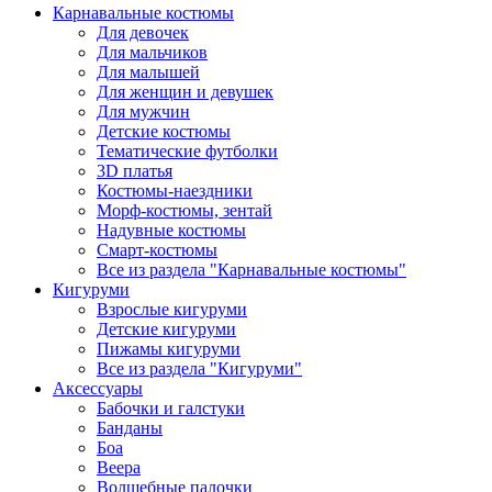
Карнавальные костюмы
Для девочек
Для мальчиков
Для малышей
Для женщин и девушек
Для мужчин
Детские костюмы
Тематические футболки
3D платья
Костюмы-наездники
Морф-костюмы, зентай
Надувные костюмы
Смарт-костюмы
Все из раздела "Карнавальные костюмы"
Кигуруми
Взрослые кигуруми
Детские кигуруми
Пижамы кигуруми
Все из раздела "Кигуруми"
Аксессуары
Бабочки и галстуки
Банданы
Боа
Веера
Волшебные палочки