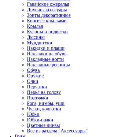
Гавайские ожерелья
Другие аксессуары
Зонты декоративные
Корсет с крыльями
Крылья
Кулоны и подвески
Лысины
Мундштуки
Накидки и плащи
Накладки на обувь
Накладные ногти
Накладные ресницы
Обувь
Оружие
Очки
Перчатки
Перья на голову
Подтяжки
Рога, нимбы, уши
Чулки, колготки
Юбки
Юбки-пачки
Цветные линзы
Все из раздела "Аксессуары"
Грим