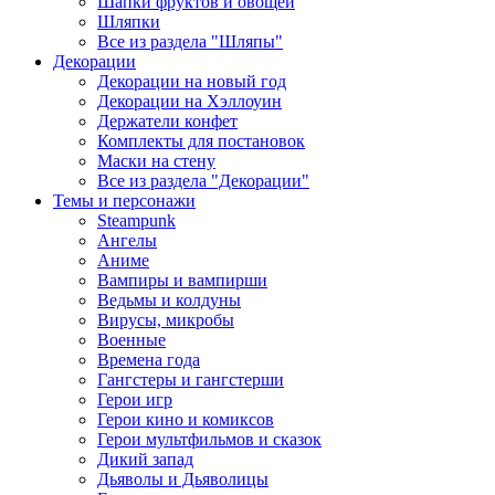
Шапки фруктов и овощей
Шляпки
Все из раздела "Шляпы"
Декорации
Декорации на новый год
Декорации на Хэллоуин
Держатели конфет
Комплекты для постановок
Маски на стену
Все из раздела "Декорации"
Темы и персонажи
Steampunk
Ангелы
Аниме
Вампиры и вампирши
Ведьмы и колдуны
Вирусы, микробы
Военные
Времена года
Гангстеры и гангстерши
Герои игр
Герои кино и комиксов
Герои мультфильмов и сказок
Дикий запад
Дьяволы и Дьяволицы