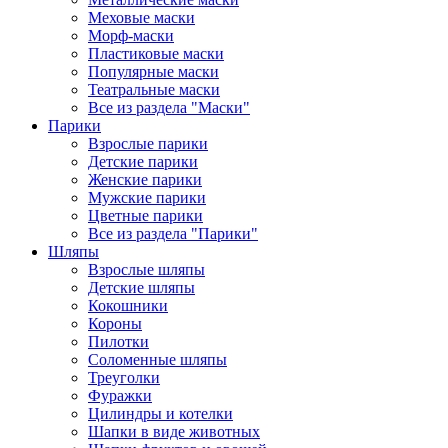
Меховые маски
Морф-маски
Пластиковые маски
Популярные маски
Театральные маски
Все из раздела "Маски"
Парики
Взрослые парики
Детские парики
Женские парики
Мужские парики
Цветные парики
Все из раздела "Парики"
Шляпы
Взрослые шляпы
Детские шляпы
Кокошники
Короны
Пилотки
Соломенные шляпы
Треуголки
Фуражки
Цилиндры и котелки
Шапки в виде животных