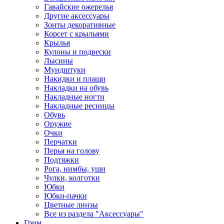
Гавайские ожерелья
Другие аксессуары
Зонты декоративные
Корсет с крыльями
Крылья
Кулоны и подвески
Лысины
Мундштуки
Накидки и плащи
Накладки на обувь
Накладные ногти
Накладные ресницы
Обувь
Оружие
Очки
Перчатки
Перья на голову
Подтяжки
Рога, нимбы, уши
Чулки, колготки
Юбки
Юбки-пачки
Цветные линзы
Все из раздела "Аксессуары"
Грим