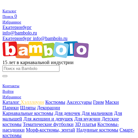
Каталог
0
Поиск
Избранное
Екатеринбург
info@bambolo.ru
Екатеринбург
info@bambolo.ru
15 лет в карнавальной индустрии
Контакты
Войти
Избранное
Каталог
Хэлллоуин
Костюмы
Аксессуары
Грим
Маски
Парики
Шляпы
Декорации
Карнавальные костюмы
Для девочек
Для мальчиков
Для
малышей
Для женщин и девушек
Для мужчин
Детские
костюмы
Тематические футболки
3D платья
Костюмы-
наездники
Морф-костюмы, зентай
Надувные костюмы
Смарт-
костюмы