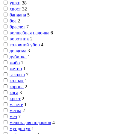
ушки
38
хвост
32
бандана
5
боа
2
браслет
7
волшебная палочка
6
воротник
2
головной убор
4
диадема
3
дубинка
1
жабо
1
жетон
1
заколка
7
колпак
1
корона
2
коса
3
крест
2
мачете
1
метла
2
меч
7
мешок для подарков
4
мундштук
1