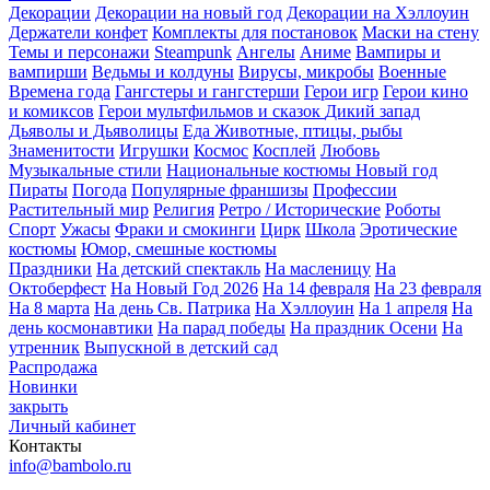
Декорации
Декорации на новый год
Декорации на Хэллоуин
Держатели конфет
Комплекты для постановок
Маски на стену
Темы и персонажи
Steampunk
Ангелы
Аниме
Вампиры и
вампирши
Ведьмы и колдуны
Вирусы, микробы
Военные
Времена года
Гангстеры и гангстерши
Герои игр
Герои кино
и комиксов
Герои мультфильмов и сказок
Дикий запад
Дьяволы и Дьяволицы
Еда
Животные, птицы, рыбы
Знаменитости
Игрушки
Космос
Косплей
Любовь
Музыкальные стили
Национальные костюмы
Новый год
Пираты
Погода
Популярные франшизы
Профессии
Растительный мир
Религия
Ретро / Исторические
Роботы
Спорт
Ужасы
Фраки и смокинги
Цирк
Школа
Эротические
костюмы
Юмор, смешные костюмы
Праздники
На детский спектакль
На масленицу
На
Октоберфест
На Новый Год 2026
На 14 февраля
На 23 февраля
На 8 марта
На день Св. Патрика
На Хэллоуин
На 1 апреля
На
день космонавтики
На парад победы
На праздник Осени
На
утренник
Выпускной в детский сад
Распродажа
Новинки
закрыть
Личный кабинет
Контакты
info@bambolo.ru