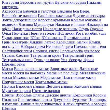
Кигуруми
Взрослые кигуруми
Детские кигуруми
Пижамы
кигуруми
Аксессуары
Бабочки и галстуки
Банданы
Боа
Веера
Волшебные палочки
Гавайские ожерелья
Другие аксессуары
Зонты декоративные
Корсет с крыльями
Крылья
Кулоны и
подвески
Лысины
Мундштуки
Накидки и плащи
Накладки на
обувь
Накладные ногти
Накладные ресницы
Обувь
Оружие
Очки
Перчатки
Перья на голову
Подтяжки
Рога, нимбы, уши
Чулки, колготки
Юбки
Юбки-пачки
Цветные линзы
Грим
Аквагрим
Жидкий латекс
Карандаши, мелки
Клыки,
носы, уши
Наборы грима
Неоновый грим
Помада, лаки, гели
Светящийся грим
Спонжи, кисти
Спрей-краска для волос
Стразы, блестки
Театральная кровь
Театральный грим
Театральный клей
Тушь для волос
Усы, бороды, брови
Шрамы, раны
Маски
Венецианские маски
Защитные маски
Латексные
маски
Маски на палочках
Маски на пол лица
Металлические
маски
Меховые маски
Морф-маски
Пластиковые маски
Популярные маски
Театральные маски
Парики
Взрослые парики
Детские парики
Женские парики
Мужские парики
Цветные парики
Шляпы
Взрослые шляпы
Детские шляпы
Кокошники
Короны
Пилотки
Соломенные шляпы
Треуголки
Фуражки
Цилиндры
и котелки
Шапки в виде животных
Шапки фруктов и овощей
Шляпки