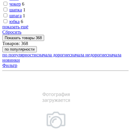
чокер
6
шапка
1
шпага
1
юбка
6
показать ещё
Сбросить
Показать
товары
368
Товаров:
368
по популярности
по популярности
сначала дорогие
сначала недорогие
сначала
новинки
Фильтр