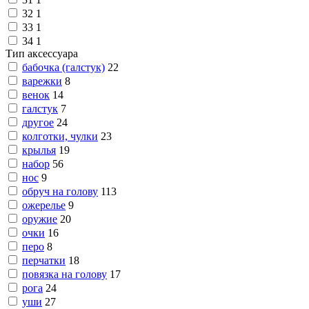
32
1
33
1
34
1
Тип аксессуара
бабочка (галстук)
22
варежки
8
венок
14
галстук
7
другое
24
колготки, чулки
23
крылья
19
набор
56
нос
9
обруч на голову
113
ожерелье
9
оружие
20
очки
16
перо
8
перчатки
18
повязка на голову
17
рога
24
уши
27