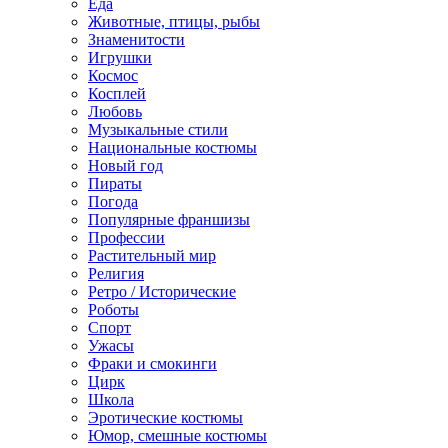
Еда
Животные, птицы, рыбы
Знаменитости
Игрушки
Космос
Косплей
Любовь
Музыкальные стили
Национальные костюмы
Новый год
Пираты
Погода
Популярные франшизы
Профессии
Растительный мир
Религия
Ретро / Исторические
Роботы
Спорт
Ужасы
Фраки и смокинги
Цирк
Школа
Эротические костюмы
Юмор, смешные костюмы