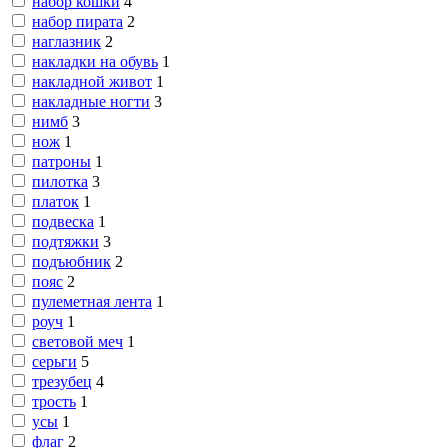
набор кошки
4
набор пирата
2
наглазник
2
накладки на обувь
1
накладной живот
1
накладные ногти
3
нимб
3
нож
1
патроны
1
пилотка
3
платок
1
подвеска
1
подтяжки
3
подъюбник
2
пояс
2
пулеметная лента
1
роуч
1
световой меч
1
серьги
5
трезубец
4
трость
1
усы
1
флаг
2