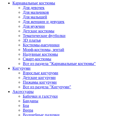
Карнавальные костюмы
Для девочек
Для мальчиков
Для малышей
Для женщин и девушек
Для мужчин
Детские костюмы
Тематические футболки
3D платья
Костюмы-наездники
Морф-костюмы, зентай
Надувные костюмы
Смарт-костюмы
Все из раздела "Карнавальные костюмы"
Кигуруми
Взрослые кигуруми
Детские кигуруми
Пижамы кигуруми
Все из раздела "Кигуруми"
Аксессуары
Бабочки и галстуки
Банданы
Боа
Веера
Волшебные палочки