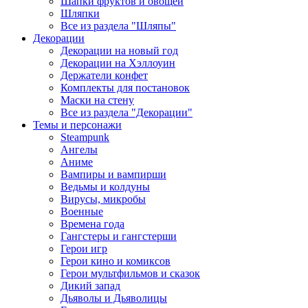
Шапки фруктов и овощей
Шляпки
Все из раздела "Шляпы"
Декорации
Декорации на новый год
Декорации на Хэллоуин
Держатели конфет
Комплекты для постановок
Маски на стену
Все из раздела "Декорации"
Темы и персонажи
Steampunk
Ангелы
Аниме
Вампиры и вампирши
Ведьмы и колдуны
Вирусы, микробы
Военные
Времена года
Гангстеры и гангстерши
Герои игр
Герои кино и комиксов
Герои мультфильмов и сказок
Дикий запад
Дьяволы и Дьяволицы