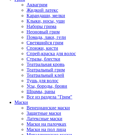
Аквагрим
Жидкий латекс
Карандаши, мелки
Клыки, носы, уши
Наборы грима
Неоновый грим
Помада, лаки, гели
Светящийся грим
Спонжи, кисти
Спрей-краска для волос
Стразы, блестки
Театральная кровь
Театральный грим
Театральный клей
Тушь для волос
Усы, бороды, брови
Шрамы, раны
Все из раздела "Грим"
Маски
Венецианские маски
Защитные маски
Латексные маски
Маски на палочках
Маски на пол лица
Металлические маски