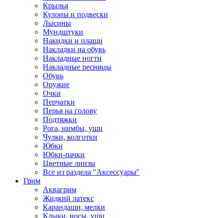
Крылья
Кулоны и подвески
Лысины
Мундштуки
Накидки и плащи
Накладки на обувь
Накладные ногти
Накладные ресницы
Обувь
Оружие
Очки
Перчатки
Перья на голову
Подтяжки
Рога, нимбы, уши
Чулки, колготки
Юбки
Юбки-пачки
Цветные линзы
Все из раздела "Аксессуары"
Грим
Аквагрим
Жидкий латекс
Карандаши, мелки
Клыки, носы, уши