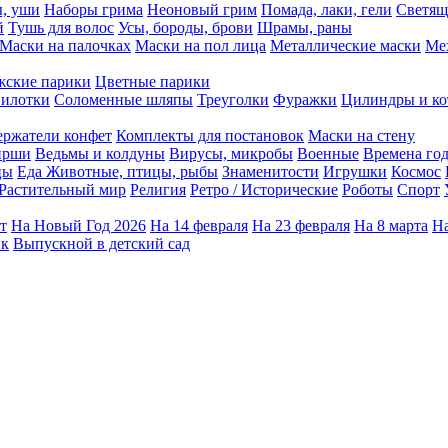
ы, уши
Наборы грима
Неоновый грим
Помада, лаки, гели
Светящ
й
Тушь для волос
Усы, бороды, брови
Шрамы, раны
Маски на палочках
Маски на пол лица
Металлические маски
Ме
ские парики
Цветные парики
илотки
Соломенные шляпы
Треуголки
Фуражки
Цилиндры и ко
ержатели конфет
Комплекты для постановок
Маски на стену
ирши
Ведьмы и колдуны
Вирусы, микробы
Военные
Времена го
цы
Еда
Животные, птицы, рыбы
Знаменитости
Игрушки
Космос
Растительный мир
Религия
Ретро / Исторические
Роботы
Спорт
т
На Новый Год 2026
На 14 февраля
На 23 февраля
На 8 марта
На
ик
Выпускной в детский сад