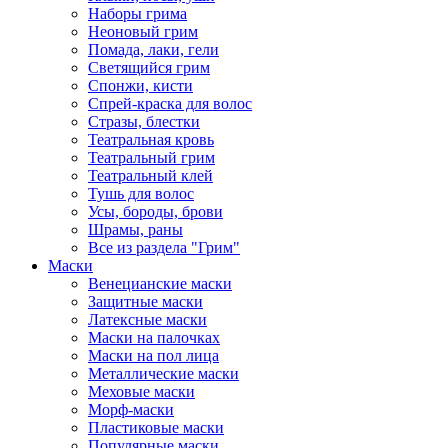
Наборы грима
Неоновый грим
Помада, лаки, гели
Светящийся грим
Спонжи, кисти
Спрей-краска для волос
Стразы, блестки
Театральная кровь
Театральный грим
Театральный клей
Тушь для волос
Усы, бороды, брови
Шрамы, раны
Все из раздела "Грим"
Маски
Венецианские маски
Защитные маски
Латексные маски
Маски на палочках
Маски на пол лица
Металлические маски
Меховые маски
Морф-маски
Пластиковые маски
Популярные маски