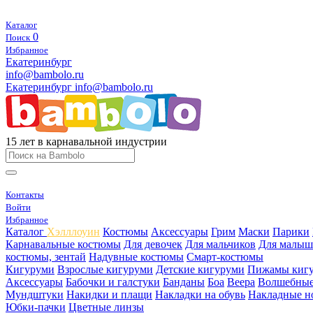
Каталог
0
Поиск
Избранное
Екатеринбург
info@bambolo.ru
Екатеринбург
info@bambolo.ru
15 лет в карнавальной индустрии
Контакты
Войти
Избранное
Каталог
Хэлллоуин
Костюмы
Аксессуары
Грим
Маски
Парики
Карнавальные костюмы
Для девочек
Для мальчиков
Для малыш
костюмы, зентай
Надувные костюмы
Смарт-костюмы
Кигуруми
Взрослые кигуруми
Детские кигуруми
Пижамы киг
Аксессуары
Бабочки и галстуки
Банданы
Боа
Веера
Волшебные
Мундштуки
Накидки и плащи
Накладки на обувь
Накладные н
Юбки-пачки
Цветные линзы