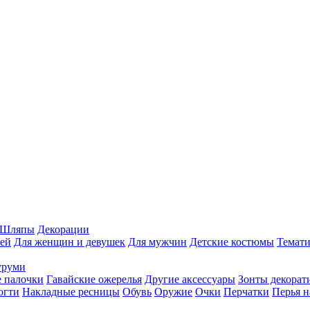
Шляпы
Декорации
ей
Для женщин и девушек
Для мужчин
Детские костюмы
Темати
уруми
 палочки
Гавайские ожерелья
Другие аксессуары
Зонты декорат
огти
Накладные ресницы
Обувь
Оружие
Очки
Перчатки
Перья н