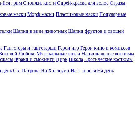
ийся грим
Спонжи, кисти
Спрей-краска для волос
Стразы,
ховые маски
Морф-маски
Пластиковые маски
Популярные
телки
Шапки в виде животных
Шапки фруктов и овощей
да
Гангстеры и гангстерши
Герои игр
Герои кино и комиксов
Косплей
Любовь
Музыкальные стили
Национальные костюмы
Ужасы
Фраки и смокинги
Цирк
Школа
Эротические костюмы
 день Св. Патрика
На Хэллоуин
На 1 апреля
На день