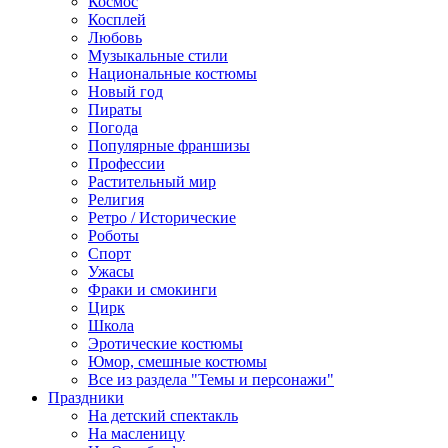
Космос
Косплей
Любовь
Музыкальные стили
Национальные костюмы
Новый год
Пираты
Погода
Популярные франшизы
Профессии
Растительный мир
Религия
Ретро / Исторические
Роботы
Спорт
Ужасы
Фраки и смокинги
Цирк
Школа
Эротические костюмы
Юмор, смешные костюмы
Все из раздела "Темы и персонажи"
Праздники
На детский спектакль
На масленицу