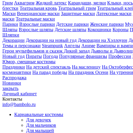
Грим
Аквагрим
Жидкий латекс
Карандаши, мелки
Клыки, нос
блестки
Театральная кровь
Театральный грим
Театральный кле
Маски
Венецианские маски
Защитные маски
Латексные маски
маски
Театральные маски
Парики
Взрослые парики
Детские парики
Женские парики
Муж
Шляпы
Взрослые шляпы
Детские шляпы
Кокошники
Короны
П
Шляпки
Декорации
Декорации на новый год
Декорации на Хэллоуин
Д
Темы и персонажи
Steampunk
Ангелы
Аниме
Вампиры и вамп
Герои мультфильмов и сказок
Дикий запад
Дьяволы и Дьяволи
Новый год
Пираты
Погода
Популярные франшизы
Профессии
Юмор, смешные костюмы
Праздники
На детский спектакль
На масленицу
На Октоберфес
космонавтики
На парад победы
На праздник Осени
На утренн
Распродажа
Новинки
закрыть
Личный кабинет
Контакты
info@bambolo.ru
Карнавальные костюмы
Для девочек
Для мальчиков
Для малышей