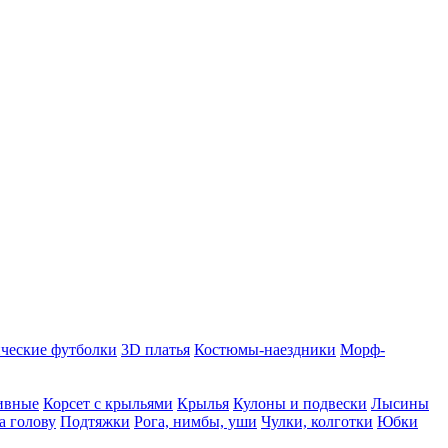
ческие футболки
3D платья
Костюмы-наездники
Морф-
ивные
Корсет с крыльями
Крылья
Кулоны и подвески
Лысины
а голову
Подтяжки
Рога, нимбы, уши
Чулки, колготки
Юбки