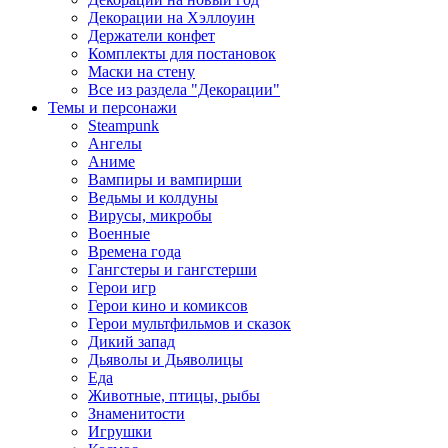
Декорации на Хэллоуин
Держатели конфет
Комплекты для постановок
Маски на стену
Все из раздела "Декорации"
Темы и персонажи
Steampunk
Ангелы
Аниме
Вампиры и вампирши
Ведьмы и колдуны
Вирусы, микробы
Военные
Времена года
Гангстеры и гангстерши
Герои игр
Герои кино и комиксов
Герои мультфильмов и сказок
Дикий запад
Дьяволы и Дьяволицы
Еда
Животные, птицы, рыбы
Знаменитости
Игрушки