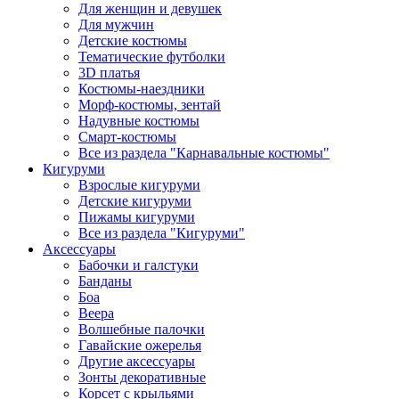
Для женщин и девушек
Для мужчин
Детские костюмы
Тематические футболки
3D платья
Костюмы-наездники
Морф-костюмы, зентай
Надувные костюмы
Смарт-костюмы
Все из раздела "Карнавальные костюмы"
Кигуруми
Взрослые кигуруми
Детские кигуруми
Пижамы кигуруми
Все из раздела "Кигуруми"
Аксессуары
Бабочки и галстуки
Банданы
Боа
Веера
Волшебные палочки
Гавайские ожерелья
Другие аксессуары
Зонты декоративные
Корсет с крыльями