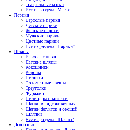
Театральные маски
Все из раздела "Маски"
Парики
Взрослые парики
Детские парики
Женские парики
Мужские парики
Цветные парики
Все из раздела "Парики"
Шляпы
Взрослые шляпы
Детские шляпы
Кокошники
Короны
Пилотки
Соломенные шляпы
Треуголки
Фуражки
Цилиндры и котелки
Шапки в виде животных
Шапки фруктов и овощей
Шляпки
Все из раздела "Шляпы"
Декорации
Декорации на новый год