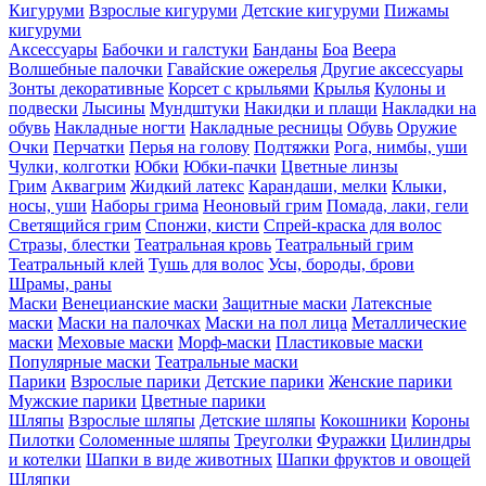
Кигуруми
Взрослые кигуруми
Детские кигуруми
Пижамы
кигуруми
Аксессуары
Бабочки и галстуки
Банданы
Боа
Веера
Волшебные палочки
Гавайские ожерелья
Другие аксессуары
Зонты декоративные
Корсет с крыльями
Крылья
Кулоны и
подвески
Лысины
Мундштуки
Накидки и плащи
Накладки на
обувь
Накладные ногти
Накладные ресницы
Обувь
Оружие
Очки
Перчатки
Перья на голову
Подтяжки
Рога, нимбы, уши
Чулки, колготки
Юбки
Юбки-пачки
Цветные линзы
Грим
Аквагрим
Жидкий латекс
Карандаши, мелки
Клыки,
носы, уши
Наборы грима
Неоновый грим
Помада, лаки, гели
Светящийся грим
Спонжи, кисти
Спрей-краска для волос
Стразы, блестки
Театральная кровь
Театральный грим
Театральный клей
Тушь для волос
Усы, бороды, брови
Шрамы, раны
Маски
Венецианские маски
Защитные маски
Латексные
маски
Маски на палочках
Маски на пол лица
Металлические
маски
Меховые маски
Морф-маски
Пластиковые маски
Популярные маски
Театральные маски
Парики
Взрослые парики
Детские парики
Женские парики
Мужские парики
Цветные парики
Шляпы
Взрослые шляпы
Детские шляпы
Кокошники
Короны
Пилотки
Соломенные шляпы
Треуголки
Фуражки
Цилиндры
и котелки
Шапки в виде животных
Шапки фруктов и овощей
Шляпки