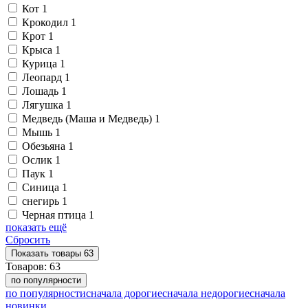
Кот
1
Крокодил
1
Крот
1
Крыса
1
Курица
1
Леопард
1
Лошадь
1
Лягушка
1
Медведь (Маша и Медведь)
1
Мышь
1
Обезьяна
1
Ослик
1
Паук
1
Синица
1
снегирь
1
Черная птица
1
показать ещё
Сбросить
Показать
товары
63
Товаров:
63
по популярности
по популярности
сначала дорогие
сначала недорогие
сначала
новинки