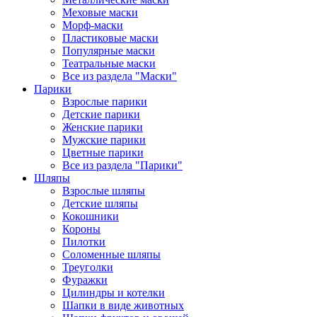
Меховые маски
Морф-маски
Пластиковые маски
Популярные маски
Театральные маски
Все из раздела "Маски"
Парики
Взрослые парики
Детские парики
Женские парики
Мужские парики
Цветные парики
Все из раздела "Парики"
Шляпы
Взрослые шляпы
Детские шляпы
Кокошники
Короны
Пилотки
Соломенные шляпы
Треуголки
Фуражки
Цилиндры и котелки
Шапки в виде животных