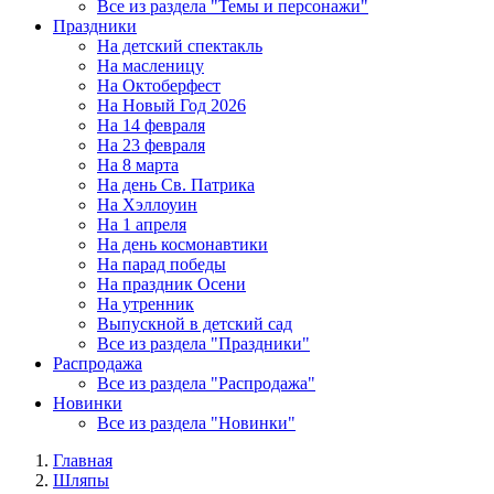
Все из раздела "Темы и персонажи"
Праздники
На детский спектакль
На масленицу
На Октоберфест
На Новый Год 2026
На 14 февраля
На 23 февраля
На 8 марта
На день Св. Патрика
На Хэллоуин
На 1 апреля
На день космонавтики
На парад победы
На праздник Осени
На утренник
Выпускной в детский сад
Все из раздела "Праздники"
Распродажа
Все из раздела "Распродажа"
Новинки
Все из раздела "Новинки"
Главная
Шляпы