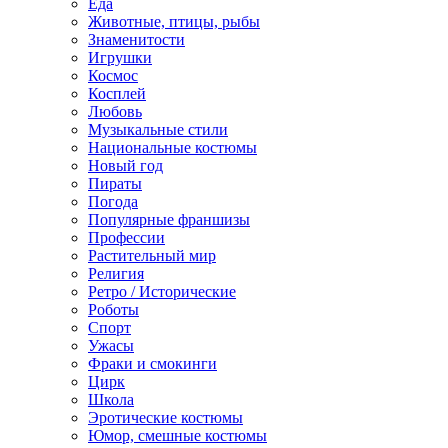
Еда
Животные, птицы, рыбы
Знаменитости
Игрушки
Космос
Косплей
Любовь
Музыкальные стили
Национальные костюмы
Новый год
Пираты
Погода
Популярные франшизы
Профессии
Растительный мир
Религия
Ретро / Исторические
Роботы
Спорт
Ужасы
Фраки и смокинги
Цирк
Школа
Эротические костюмы
Юмор, смешные костюмы