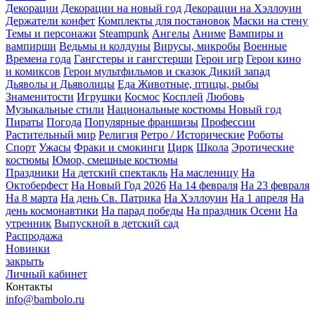
Декорации
Декорации на новый год
Декорации на Хэллоуин
Держатели конфет
Комплекты для постановок
Маски на стену
Темы и персонажи
Steampunk
Ангелы
Аниме
Вампиры и
вампирши
Ведьмы и колдуны
Вирусы, микробы
Военные
Времена года
Гангстеры и гангстерши
Герои игр
Герои кино
и комиксов
Герои мультфильмов и сказок
Дикий запад
Дьяволы и Дьяволицы
Еда
Животные, птицы, рыбы
Знаменитости
Игрушки
Космос
Косплей
Любовь
Музыкальные стили
Национальные костюмы
Новый год
Пираты
Погода
Популярные франшизы
Профессии
Растительный мир
Религия
Ретро / Исторические
Роботы
Спорт
Ужасы
Фраки и смокинги
Цирк
Школа
Эротические
костюмы
Юмор, смешные костюмы
Праздники
На детский спектакль
На масленицу
На
Октоберфест
На Новый Год 2026
На 14 февраля
На 23 февраля
На 8 марта
На день Св. Патрика
На Хэллоуин
На 1 апреля
На
день космонавтики
На парад победы
На праздник Осени
На
утренник
Выпускной в детский сад
Распродажа
Новинки
закрыть
Личный кабинет
Контакты
info@bambolo.ru