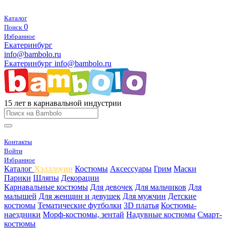
Каталог
0
Поиск
Избранное
Екатеринбург
info@bambolo.ru
Екатеринбург
info@bambolo.ru
15 лет в карнавальной индустрии
Контакты
Войти
Избранное
Каталог
Хэлллоуин
Костюмы
Аксессуары
Грим
Маски
Парики
Шляпы
Декорации
Карнавальные костюмы
Для девочек
Для мальчиков
Для
малышей
Для женщин и девушек
Для мужчин
Детские
костюмы
Тематические футболки
3D платья
Костюмы-
наездники
Морф-костюмы, зентай
Надувные костюмы
Смарт-
костюмы