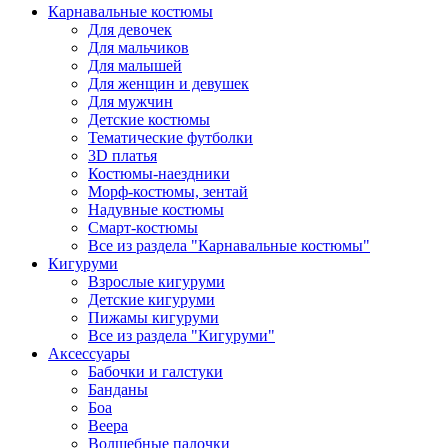
Карнавальные костюмы
Для девочек
Для мальчиков
Для малышей
Для женщин и девушек
Для мужчин
Детские костюмы
Тематические футболки
3D платья
Костюмы-наездники
Морф-костюмы, зентай
Надувные костюмы
Смарт-костюмы
Все из раздела "Карнавальные костюмы"
Кигуруми
Взрослые кигуруми
Детские кигуруми
Пижамы кигуруми
Все из раздела "Кигуруми"
Аксессуары
Бабочки и галстуки
Банданы
Боа
Веера
Волшебные палочки