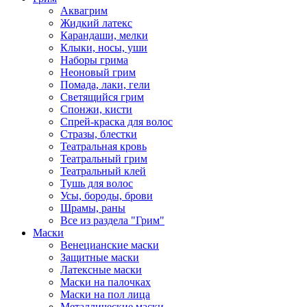
Аквагрим
Жидкий латекс
Карандаши, мелки
Клыки, носы, уши
Наборы грима
Неоновый грим
Помада, лаки, гели
Светящийся грим
Спонжи, кисти
Спрей-краска для волос
Стразы, блестки
Театральная кровь
Театральный грим
Театральный клей
Тушь для волос
Усы, бороды, брови
Шрамы, раны
Все из раздела "Грим"
Маски
Венецианские маски
Защитные маски
Латексные маски
Маски на палочках
Маски на пол лица
Металлические маски