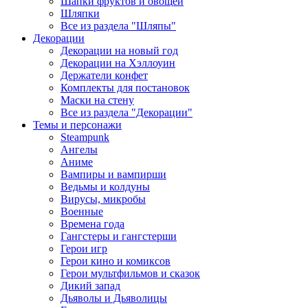
Шапки фруктов и овощей
Шляпки
Все из раздела "Шляпы"
Декорации
Декорации на новый год
Декорации на Хэллоуин
Держатели конфет
Комплекты для постановок
Маски на стену
Все из раздела "Декорации"
Темы и персонажи
Steampunk
Ангелы
Аниме
Вампиры и вампирши
Ведьмы и колдуны
Вирусы, микробы
Военные
Времена года
Гангстеры и гангстерши
Герои игр
Герои кино и комиксов
Герои мультфильмов и сказок
Дикий запад
Дьяволы и Дьяволицы