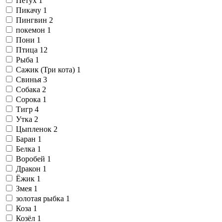
Петух
1
Пикачу
1
Пингвин
2
покемон
1
Пони
1
Птица
12
Рыба
1
Сажик (Три кота)
1
Свинья
3
Собака
2
Сорока
1
Тигр
4
Утка
2
Цыпленок
2
Баран
1
Белка
1
Воробей
1
Дракон
1
Ёжик
1
Змея
1
золотая рыбка
1
Коза
1
Козёл
1