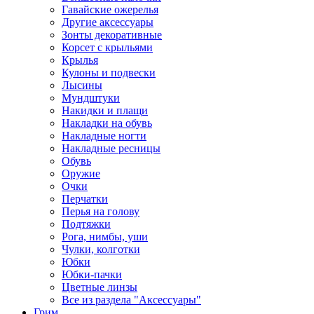
Гавайские ожерелья
Другие аксессуары
Зонты декоративные
Корсет с крыльями
Крылья
Кулоны и подвески
Лысины
Мундштуки
Накидки и плащи
Накладки на обувь
Накладные ногти
Накладные ресницы
Обувь
Оружие
Очки
Перчатки
Перья на голову
Подтяжки
Рога, нимбы, уши
Чулки, колготки
Юбки
Юбки-пачки
Цветные линзы
Все из раздела "Аксессуары"
Грим