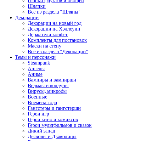
Шапки фруктов и овощей
Шляпки
Все из раздела "Шляпы"
Декорации
Декорации на новый год
Декорации на Хэллоуин
Держатели конфет
Комплекты для постановок
Маски на стену
Все из раздела "Декорации"
Темы и персонажи
Steampunk
Ангелы
Аниме
Вампиры и вампирши
Ведьмы и колдуны
Вирусы, микробы
Военные
Времена года
Гангстеры и гангстерши
Герои игр
Герои кино и комиксов
Герои мультфильмов и сказок
Дикий запад
Дьяволы и Дьяволицы