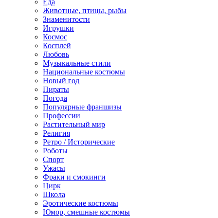
Еда
Животные, птицы, рыбы
Знаменитости
Игрушки
Космос
Косплей
Любовь
Музыкальные стили
Национальные костюмы
Новый год
Пираты
Погода
Популярные франшизы
Профессии
Растительный мир
Религия
Ретро / Исторические
Роботы
Спорт
Ужасы
Фраки и смокинги
Цирк
Школа
Эротические костюмы
Юмор, смешные костюмы