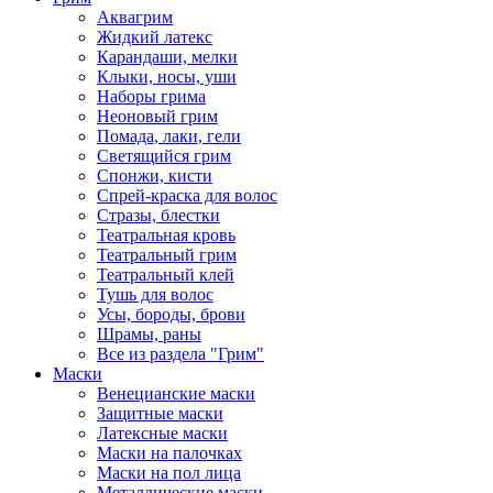
Аквагрим
Жидкий латекс
Карандаши, мелки
Клыки, носы, уши
Наборы грима
Неоновый грим
Помада, лаки, гели
Светящийся грим
Спонжи, кисти
Спрей-краска для волос
Стразы, блестки
Театральная кровь
Театральный грим
Театральный клей
Тушь для волос
Усы, бороды, брови
Шрамы, раны
Все из раздела "Грим"
Маски
Венецианские маски
Защитные маски
Латексные маски
Маски на палочках
Маски на пол лица
Металлические маски