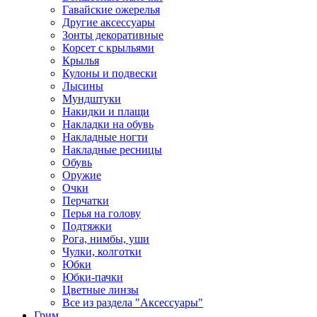
Гавайские ожерелья
Другие аксессуары
Зонты декоративные
Корсет с крыльями
Крылья
Кулоны и подвески
Лысины
Мундштуки
Накидки и плащи
Накладки на обувь
Накладные ногти
Накладные ресницы
Обувь
Оружие
Очки
Перчатки
Перья на голову
Подтяжки
Рога, нимбы, уши
Чулки, колготки
Юбки
Юбки-пачки
Цветные линзы
Все из раздела "Аксессуары"
Грим