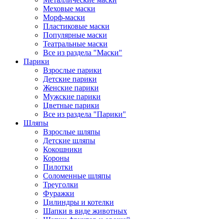
Меховые маски
Морф-маски
Пластиковые маски
Популярные маски
Театральные маски
Все из раздела "Маски"
Парики
Взрослые парики
Детские парики
Женские парики
Мужские парики
Цветные парики
Все из раздела "Парики"
Шляпы
Взрослые шляпы
Детские шляпы
Кокошники
Короны
Пилотки
Соломенные шляпы
Треуголки
Фуражки
Цилиндры и котелки
Шапки в виде животных