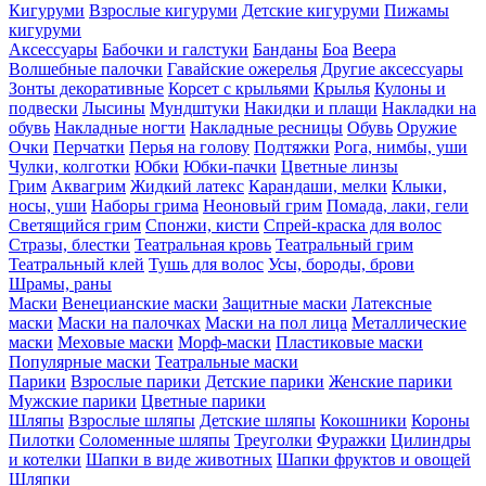
Кигуруми
Взрослые кигуруми
Детские кигуруми
Пижамы
кигуруми
Аксессуары
Бабочки и галстуки
Банданы
Боа
Веера
Волшебные палочки
Гавайские ожерелья
Другие аксессуары
Зонты декоративные
Корсет с крыльями
Крылья
Кулоны и
подвески
Лысины
Мундштуки
Накидки и плащи
Накладки на
обувь
Накладные ногти
Накладные ресницы
Обувь
Оружие
Очки
Перчатки
Перья на голову
Подтяжки
Рога, нимбы, уши
Чулки, колготки
Юбки
Юбки-пачки
Цветные линзы
Грим
Аквагрим
Жидкий латекс
Карандаши, мелки
Клыки,
носы, уши
Наборы грима
Неоновый грим
Помада, лаки, гели
Светящийся грим
Спонжи, кисти
Спрей-краска для волос
Стразы, блестки
Театральная кровь
Театральный грим
Театральный клей
Тушь для волос
Усы, бороды, брови
Шрамы, раны
Маски
Венецианские маски
Защитные маски
Латексные
маски
Маски на палочках
Маски на пол лица
Металлические
маски
Меховые маски
Морф-маски
Пластиковые маски
Популярные маски
Театральные маски
Парики
Взрослые парики
Детские парики
Женские парики
Мужские парики
Цветные парики
Шляпы
Взрослые шляпы
Детские шляпы
Кокошники
Короны
Пилотки
Соломенные шляпы
Треуголки
Фуражки
Цилиндры
и котелки
Шапки в виде животных
Шапки фруктов и овощей
Шляпки