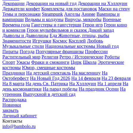
Декорации
Декорации на новый год
Декорации на Хэллоуин
Держатели конфет
Комплекты для постановок
Маски на стену
Темы и персонажи
Steampunk
Ангелы
Аниме
Вампиры и
вампирши
Ведьмы и колдуны
Вирусы, микробы
Военные
Времена года
Гангстеры и гангстерши
Герои игр
Герои кино
и комиксов
Герои мультфильмов и сказок
Дикий запад
Дьяволы и Дьяволицы
Еда
Животные, птицы, рыбы
Знаменитости
Игрушки
Космос
Косплей
Любовь
Музыкальные стили
Национальные костюмы
Новый год
Пираты
Погода
Популярные франшизы
Профессии
Растительный мир
Религия
Ретро / Исторические
Роботы
Спорт
Ужасы
Фраки и смокинги
Цирк
Школа
Эротические
костюмы
Юмор, смешные костюмы
Праздники
На детский спектакль
На масленицу
На
Октоберфест
На Новый Год 2026
На 14 февраля
На 23 февраля
На 8 марта
На день Св. Патрика
На Хэллоуин
На 1 апреля
На
день космонавтики
На парад победы
На праздник Осени
На
утренник
Выпускной в детский сад
Распродажа
Новинки
закрыть
Личный кабинет
Контакты
info@bambolo.ru