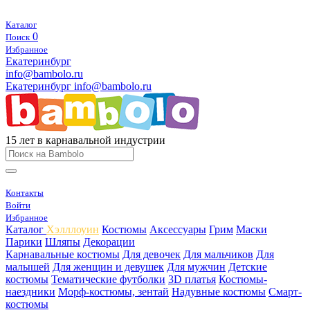
Каталог
0
Поиск
Избранное
Екатеринбург
info@bambolo.ru
Екатеринбург
info@bambolo.ru
15 лет в карнавальной индустрии
Контакты
Войти
Избранное
Каталог
Хэлллоуин
Костюмы
Аксессуары
Грим
Маски
Парики
Шляпы
Декорации
Карнавальные костюмы
Для девочек
Для мальчиков
Для
малышей
Для женщин и девушек
Для мужчин
Детские
костюмы
Тематические футболки
3D платья
Костюмы-
наездники
Морф-костюмы, зентай
Надувные костюмы
Смарт-
костюмы