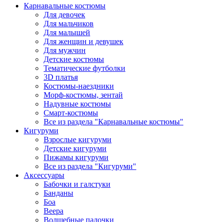
Карнавальные костюмы
Для девочек
Для мальчиков
Для малышей
Для женщин и девушек
Для мужчин
Детские костюмы
Тематические футболки
3D платья
Костюмы-наездники
Морф-костюмы, зентай
Надувные костюмы
Смарт-костюмы
Все из раздела "Карнавальные костюмы"
Кигуруми
Взрослые кигуруми
Детские кигуруми
Пижамы кигуруми
Все из раздела "Кигуруми"
Аксессуары
Бабочки и галстуки
Банданы
Боа
Веера
Волшебные палочки