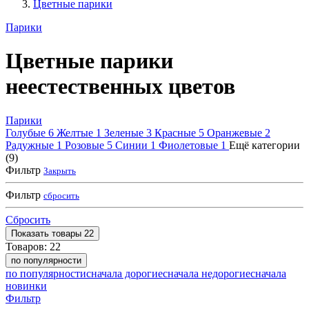
Цветные парики
Парики
Цветные парики
неестественных цветов
Парики
Голубые
6
Желтые
1
Зеленые
3
Красные
5
Оранжевые
2
Радужные
1
Розовые
5
Синии
1
Фиолетовые
1
Ещё категории
(9)
Фильтр
Закрыть
Фильтр
сбросить
Сбросить
Показать
товары
22
Товаров:
22
по популярности
по популярности
сначала дорогие
сначала недорогие
сначала
новинки
Фильтр