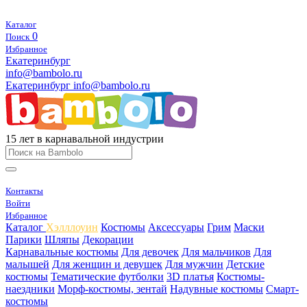
Каталог
0
Поиск
Избранное
Екатеринбург
info@bambolo.ru
Екатеринбург
info@bambolo.ru
15 лет в карнавальной индустрии
Контакты
Войти
Избранное
Каталог
Хэлллоуин
Костюмы
Аксессуары
Грим
Маски
Парики
Шляпы
Декорации
Карнавальные костюмы
Для девочек
Для мальчиков
Для
малышей
Для женщин и девушек
Для мужчин
Детские
костюмы
Тематические футболки
3D платья
Костюмы-
наездники
Морф-костюмы, зентай
Надувные костюмы
Смарт-
костюмы