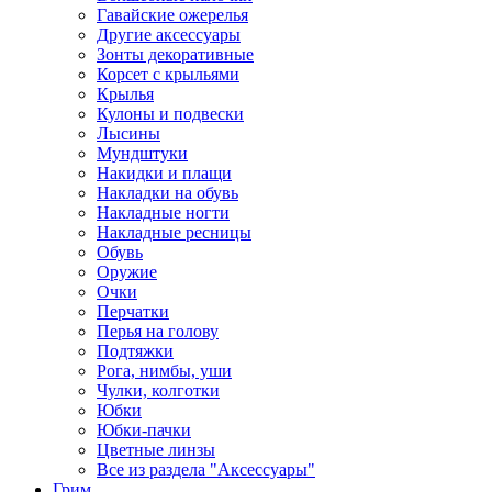
Гавайские ожерелья
Другие аксессуары
Зонты декоративные
Корсет с крыльями
Крылья
Кулоны и подвески
Лысины
Мундштуки
Накидки и плащи
Накладки на обувь
Накладные ногти
Накладные ресницы
Обувь
Оружие
Очки
Перчатки
Перья на голову
Подтяжки
Рога, нимбы, уши
Чулки, колготки
Юбки
Юбки-пачки
Цветные линзы
Все из раздела "Аксессуары"
Грим