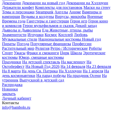
Декорации
Декорации на новый год
Декорации на Хэллоуин
Держатели конфет
Комплекты для постановок
Маски на стену
Темы и персонажи
Steampunk
Ангелы
Аниме
Вампиры и
вампирши
Ведьмы и колдуны
Вирусы, микробы
Военные
Времена года
Гангстеры и гангстерши
Герои игр
Герои кино
и комиксов
Герои мультфильмов и сказок
Дикий запад
Дьяволы и Дьяволицы
Еда
Животные, птицы, рыбы
Знаменитости
Игрушки
Космос
Косплей
Любовь
Музыкальные стили
Национальные костюмы
Новый год
Пираты
Погода
Популярные франшизы
Профессии
Растительный мир
Религия
Ретро / Исторические
Роботы
Спорт
Ужасы
Фраки и смокинги
Цирк
Школа
Эротические
костюмы
Юмор, смешные костюмы
Праздники
На детский спектакль
На масленицу
На
Октоберфест
На Новый Год 2026
На 14 февраля
На 23 февраля
На 8 марта
На день Св. Патрика
На Хэллоуин
На 1 апреля
На
день космонавтики
На парад победы
На праздник Осени
На
утренник
Выпускной в детский сад
Распродажа
Новинки
закрыть
Личный кабинет
Контакты
info@bambolo.ru