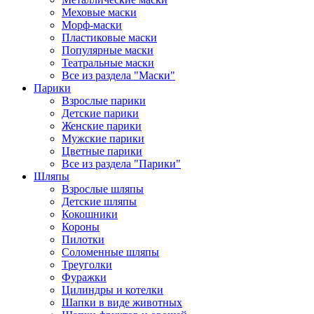
Меховые маски
Морф-маски
Пластиковые маски
Популярные маски
Театральные маски
Все из раздела "Маски"
Парики
Взрослые парики
Детские парики
Женские парики
Мужские парики
Цветные парики
Все из раздела "Парики"
Шляпы
Взрослые шляпы
Детские шляпы
Кокошники
Короны
Пилотки
Соломенные шляпы
Треуголки
Фуражки
Цилиндры и котелки
Шапки в виде животных