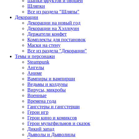
Шапки фруктов и овощей
Шляпки
Все из раздела "Шляпы"
Декорации
Декорации на новый год
Декорации на Хэллоуин
Держатели конфет
Комплекты для постановок
Маски на стену
Все из раздела "Декорации"
Темы и персонажи
Steampunk
Ангелы
Аниме
Вампиры и вампирши
Ведьмы и колдуны
Вирусы, микробы
Военные
Времена года
Гангстеры и гангстерши
Герои игр
Герои кино и комиксов
Герои мультфильмов и сказок
Дикий запад
Дьяволы и Дьяволицы