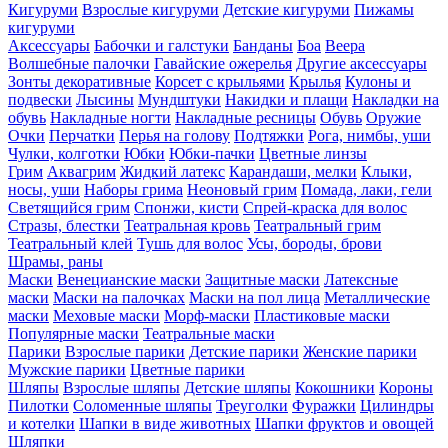
Кигуруми
Взрослые кигуруми
Детские кигуруми
Пижамы
кигуруми
Аксессуары
Бабочки и галстуки
Банданы
Боа
Веера
Волшебные палочки
Гавайские ожерелья
Другие аксессуары
Зонты декоративные
Корсет с крыльями
Крылья
Кулоны и
подвески
Лысины
Мундштуки
Накидки и плащи
Накладки на
обувь
Накладные ногти
Накладные ресницы
Обувь
Оружие
Очки
Перчатки
Перья на голову
Подтяжки
Рога, нимбы, уши
Чулки, колготки
Юбки
Юбки-пачки
Цветные линзы
Грим
Аквагрим
Жидкий латекс
Карандаши, мелки
Клыки,
носы, уши
Наборы грима
Неоновый грим
Помада, лаки, гели
Светящийся грим
Спонжи, кисти
Спрей-краска для волос
Стразы, блестки
Театральная кровь
Театральный грим
Театральный клей
Тушь для волос
Усы, бороды, брови
Шрамы, раны
Маски
Венецианские маски
Защитные маски
Латексные
маски
Маски на палочках
Маски на пол лица
Металлические
маски
Меховые маски
Морф-маски
Пластиковые маски
Популярные маски
Театральные маски
Парики
Взрослые парики
Детские парики
Женские парики
Мужские парики
Цветные парики
Шляпы
Взрослые шляпы
Детские шляпы
Кокошники
Короны
Пилотки
Соломенные шляпы
Треуголки
Фуражки
Цилиндры
и котелки
Шапки в виде животных
Шапки фруктов и овощей
Шляпки