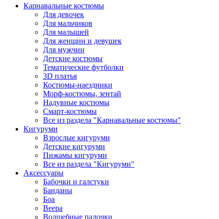
Карнавальные костюмы
Для девочек
Для мальчиков
Для малышей
Для женщин и девушек
Для мужчин
Детские костюмы
Тематические футболки
3D платья
Костюмы-наездники
Морф-костюмы, зентай
Надувные костюмы
Смарт-костюмы
Все из раздела "Карнавальные костюмы"
Кигуруми
Взрослые кигуруми
Детские кигуруми
Пижамы кигуруми
Все из раздела "Кигуруми"
Аксессуары
Бабочки и галстуки
Банданы
Боа
Веера
Волшебные палочки