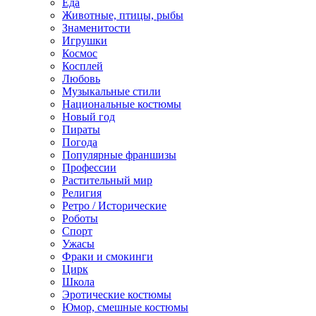
Еда
Животные, птицы, рыбы
Знаменитости
Игрушки
Космос
Косплей
Любовь
Музыкальные стили
Национальные костюмы
Новый год
Пираты
Погода
Популярные франшизы
Профессии
Растительный мир
Религия
Ретро / Исторические
Роботы
Спорт
Ужасы
Фраки и смокинги
Цирк
Школа
Эротические костюмы
Юмор, смешные костюмы