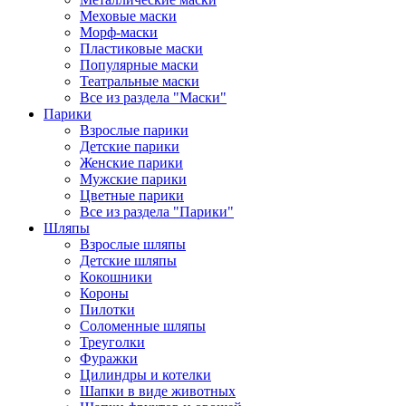
Меховые маски
Морф-маски
Пластиковые маски
Популярные маски
Театральные маски
Все из раздела "Маски"
Парики
Взрослые парики
Детские парики
Женские парики
Мужские парики
Цветные парики
Все из раздела "Парики"
Шляпы
Взрослые шляпы
Детские шляпы
Кокошники
Короны
Пилотки
Соломенные шляпы
Треуголки
Фуражки
Цилиндры и котелки
Шапки в виде животных