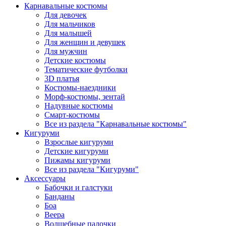
Карнавальные костюмы
Для девочек
Для мальчиков
Для малышей
Для женщин и девушек
Для мужчин
Детские костюмы
Тематические футболки
3D платья
Костюмы-наездники
Морф-костюмы, зентай
Надувные костюмы
Смарт-костюмы
Все из раздела "Карнавальные костюмы"
Кигуруми
Взрослые кигуруми
Детские кигуруми
Пижамы кигуруми
Все из раздела "Кигуруми"
Аксессуары
Бабочки и галстуки
Банданы
Боа
Веера
Волшебные палочки