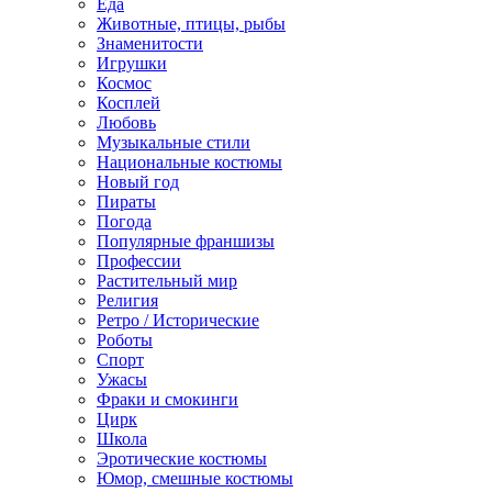
Еда
Животные, птицы, рыбы
Знаменитости
Игрушки
Космос
Косплей
Любовь
Музыкальные стили
Национальные костюмы
Новый год
Пираты
Погода
Популярные франшизы
Профессии
Растительный мир
Религия
Ретро / Исторические
Роботы
Спорт
Ужасы
Фраки и смокинги
Цирк
Школа
Эротические костюмы
Юмор, смешные костюмы