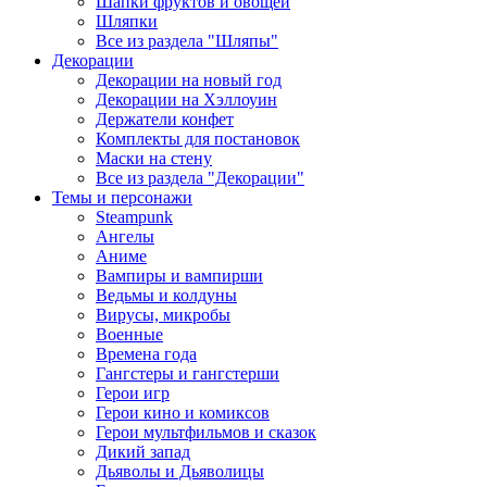
Шапки фруктов и овощей
Шляпки
Все из раздела "Шляпы"
Декорации
Декорации на новый год
Декорации на Хэллоуин
Держатели конфет
Комплекты для постановок
Маски на стену
Все из раздела "Декорации"
Темы и персонажи
Steampunk
Ангелы
Аниме
Вампиры и вампирши
Ведьмы и колдуны
Вирусы, микробы
Военные
Времена года
Гангстеры и гангстерши
Герои игр
Герои кино и комиксов
Герои мультфильмов и сказок
Дикий запад
Дьяволы и Дьяволицы