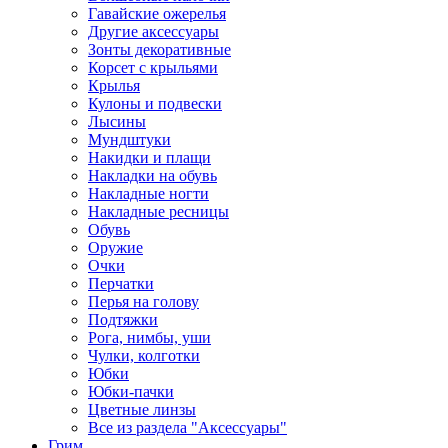
Гавайские ожерелья
Другие аксессуары
Зонты декоративные
Корсет с крыльями
Крылья
Кулоны и подвески
Лысины
Мундштуки
Накидки и плащи
Накладки на обувь
Накладные ногти
Накладные ресницы
Обувь
Оружие
Очки
Перчатки
Перья на голову
Подтяжки
Рога, нимбы, уши
Чулки, колготки
Юбки
Юбки-пачки
Цветные линзы
Все из раздела "Аксессуары"
Грим