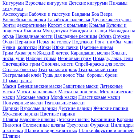
Кигуруми
Взрослые кигуруми
Детские кигуруми
Пижамы
кигуруми
Аксессуары
Бабочки и галстуки
Банданы
Боа
Веера
Волшебные палочки
Гавайские ожерелья
Другие аксессуары
Зонты декоративные
Корсет с крыльями
Крылья
Кулоны и
подвески
Лысины
Мундштуки
Накидки и плащи
Накладки на
обувь
Накладные ногти
Накладные ресницы
Обувь
Оружие
Очки
Перчатки
Перья на голову
Подтяжки
Рога, нимбы, уши
Чулки, колготки
Юбки
Юбки-пачки
Цветные линзы
Грим
Аквагрим
Жидкий латекс
Карандаши, мелки
Клыки,
носы, уши
Наборы грима
Неоновый грим
Помада, лаки, гели
Светящийся грим
Спонжи, кисти
Спрей-краска для волос
Стразы, блестки
Театральная кровь
Театральный грим
Театральный клей
Тушь для волос
Усы, бороды, брови
Шрамы, раны
Маски
Венецианские маски
Защитные маски
Латексные
маски
Маски на палочках
Маски на пол лица
Металлические
маски
Меховые маски
Морф-маски
Пластиковые маски
Популярные маски
Театральные маски
Парики
Взрослые парики
Детские парики
Женские парики
Мужские парики
Цветные парики
Шляпы
Взрослые шляпы
Детские шляпы
Кокошники
Короны
Пилотки
Соломенные шляпы
Треуголки
Фуражки
Цилиндры
и котелки
Шапки в виде животных
Шапки фруктов и овощей
Шляпки