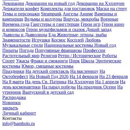
Декорации
Декорации на новый год
Декорации на Хэллоуин
Держатели конфет
Комплекты для постановок
Маски на стену
Темы и персонажи
Steampunk
Ангелы
Аниме
Вампиры и
вампирши
Ведьмы и колдуны
Вирусы, микробы
Военные
Времена года
Гангстеры и гангстерши
Герои игр
Герои кино
и комиксов
Герои мультфильмов и сказок
Дикий запад
Дьяволы и Дьяволицы
Еда
Животные, птицы, рыбы
Знаменитости
Игрушки
Космос
Косплей
Любовь
Музыкальные стили
Национальные костюмы
Новый год
Пираты
Погода
Популярные франшизы
Профессии
Растительный мир
Религия
Ретро / Исторические
Роботы
Спорт
Ужасы
Фраки и смокинги
Цирк
Школа
Эротические
костюмы
Юмор, смешные костюмы
Праздники
На детский спектакль
На масленицу
На
Октоберфест
На Новый Год 2026
На 14 февраля
На 23 февраля
На 8 марта
На день Св. Патрика
На Хэллоуин
На 1 апреля
На
день космонавтики
На парад победы
На праздник Осени
На
утренник
Выпускной в детский сад
Распродажа
Новинки
закрыть
Личный кабинет
Контакты
info@bambolo.ru