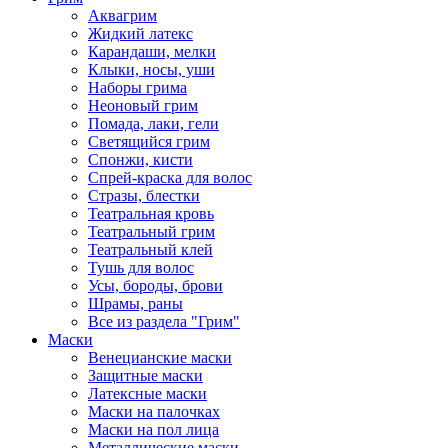
Аквагрим
Жидкий латекс
Карандаши, мелки
Клыки, носы, уши
Наборы грима
Неоновый грим
Помада, лаки, гели
Светящийся грим
Спонжи, кисти
Спрей-краска для волос
Стразы, блестки
Театральная кровь
Театральный грим
Театральный клей
Тушь для волос
Усы, бороды, брови
Шрамы, раны
Все из раздела "Грим"
Маски
Венецианские маски
Защитные маски
Латексные маски
Маски на палочках
Маски на пол лица
Металлические маски