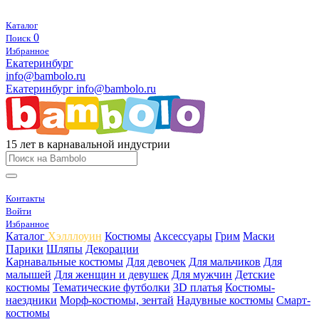
Каталог
0
Поиск
Избранное
Екатеринбург
info@bambolo.ru
Екатеринбург
info@bambolo.ru
15 лет в карнавальной индустрии
Контакты
Войти
Избранное
Каталог
Хэлллоуин
Костюмы
Аксессуары
Грим
Маски
Парики
Шляпы
Декорации
Карнавальные костюмы
Для девочек
Для мальчиков
Для
малышей
Для женщин и девушек
Для мужчин
Детские
костюмы
Тематические футболки
3D платья
Костюмы-
наездники
Морф-костюмы, зентай
Надувные костюмы
Смарт-
костюмы