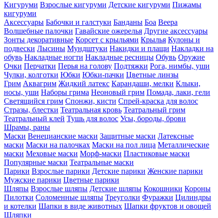
Кигуруми
Взрослые кигуруми
Детские кигуруми
Пижамы
кигуруми
Аксессуары
Бабочки и галстуки
Банданы
Боа
Веера
Волшебные палочки
Гавайские ожерелья
Другие аксессуары
Зонты декоративные
Корсет с крыльями
Крылья
Кулоны и
подвески
Лысины
Мундштуки
Накидки и плащи
Накладки на
обувь
Накладные ногти
Накладные ресницы
Обувь
Оружие
Очки
Перчатки
Перья на голову
Подтяжки
Рога, нимбы, уши
Чулки, колготки
Юбки
Юбки-пачки
Цветные линзы
Грим
Аквагрим
Жидкий латекс
Карандаши, мелки
Клыки,
носы, уши
Наборы грима
Неоновый грим
Помада, лаки, гели
Светящийся грим
Спонжи, кисти
Спрей-краска для волос
Стразы, блестки
Театральная кровь
Театральный грим
Театральный клей
Тушь для волос
Усы, бороды, брови
Шрамы, раны
Маски
Венецианские маски
Защитные маски
Латексные
маски
Маски на палочках
Маски на пол лица
Металлические
маски
Меховые маски
Морф-маски
Пластиковые маски
Популярные маски
Театральные маски
Парики
Взрослые парики
Детские парики
Женские парики
Мужские парики
Цветные парики
Шляпы
Взрослые шляпы
Детские шляпы
Кокошники
Короны
Пилотки
Соломенные шляпы
Треуголки
Фуражки
Цилиндры
и котелки
Шапки в виде животных
Шапки фруктов и овощей
Шляпки