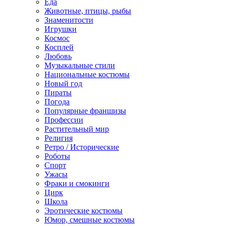
Еда
Животные, птицы, рыбы
Знаменитости
Игрушки
Космос
Косплей
Любовь
Музыкальные стили
Национальные костюмы
Новый год
Пираты
Погода
Популярные франшизы
Профессии
Растительный мир
Религия
Ретро / Исторические
Роботы
Спорт
Ужасы
Фраки и смокинги
Цирк
Школа
Эротические костюмы
Юмор, смешные костюмы