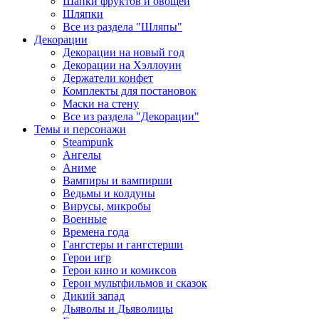
Шапки фруктов и овощей
Шляпки
Все из раздела "Шляпы"
Декорации
Декорации на новый год
Декорации на Хэллоуин
Держатели конфет
Комплекты для постановок
Маски на стену
Все из раздела "Декорации"
Темы и персонажи
Steampunk
Ангелы
Аниме
Вампиры и вампирши
Ведьмы и колдуны
Вирусы, микробы
Военные
Времена года
Гангстеры и гангстерши
Герои игр
Герои кино и комиксов
Герои мультфильмов и сказок
Дикий запад
Дьяволы и Дьяволицы