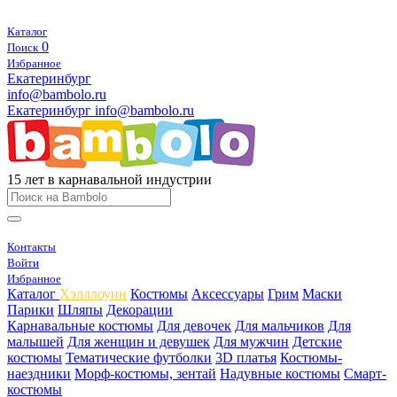
Каталог
0
Поиск
Избранное
Екатеринбург
info@bambolo.ru
Екатеринбург
info@bambolo.ru
15 лет в карнавальной индустрии
Контакты
Войти
Избранное
Каталог
Хэлллоуин
Костюмы
Аксессуары
Грим
Маски
Парики
Шляпы
Декорации
Карнавальные костюмы
Для девочек
Для мальчиков
Для
малышей
Для женщин и девушек
Для мужчин
Детские
костюмы
Тематические футболки
3D платья
Костюмы-
наездники
Морф-костюмы, зентай
Надувные костюмы
Смарт-
костюмы