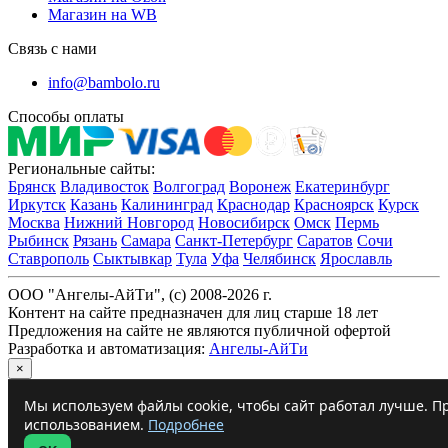
Магазин на WB
Связь с нами
info@bambolo.ru
Способы оплаты
Региональные сайты:
Брянск
Владивосток
Волгоград
Воронеж
Екатеринбург
Иркутск
Казань
Калининград
Краснодар
Красноярск
Курск
Москва
Нижний Новгород
Новосибирск
Омск
Пермь
Рыбинск
Рязань
Самара
Санкт-Петербург
Саратов
Сочи
Ставрополь
Сыктывкар
Тула
Уфа
Челябинск
Ярославль
ООО "Ангелы-АйТи", (c) 2008-2026 г.
Контент на сайте предназначен для лиц старше 18 лет
Предложения на сайте не являются публичной офертой
Разработка и автоматизация:
Ангелы-АйТи
×
Мы используем файлы cookie, чтобы сайт работал лучше. Пр
использованием.
Подробнее