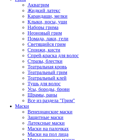
Аквагрим
Жидкий латекс
Карандаши, мелки
Клыки, носы, уши
Наборы грима
Неоновый грим
Помада, лаки, гели
Светящийся грим
Спонжи, кисти
Спрей-краска для волос
Стразы, блестки
Театральная кровь
Театральный грим
Театральный клей
Тушь для волос
Усы, бороды, брови
Шрамы, раны
Все из раздела "Грим"
Маски
Венецианские маски
Защитные маски
Латексные маски
Маски на палочках
Маски на пол лица
Металлические маски