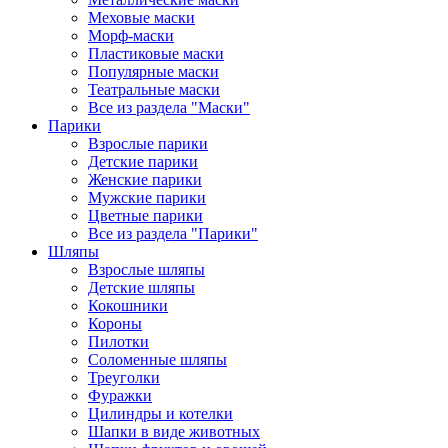
Меховые маски
Морф-маски
Пластиковые маски
Популярные маски
Театральные маски
Все из раздела "Маски"
Парики
Взрослые парики
Детские парики
Женские парики
Мужские парики
Цветные парики
Все из раздела "Парики"
Шляпы
Взрослые шляпы
Детские шляпы
Кокошники
Короны
Пилотки
Соломенные шляпы
Треуголки
Фуражки
Цилиндры и котелки
Шапки в виде животных