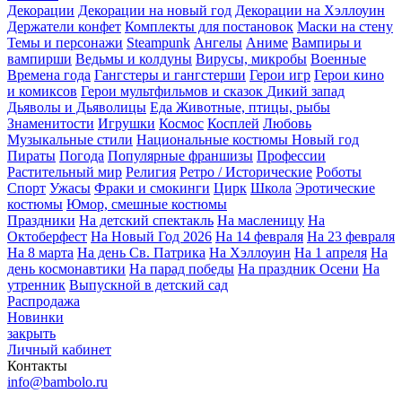
Декорации
Декорации на новый год
Декорации на Хэллоуин
Держатели конфет
Комплекты для постановок
Маски на стену
Темы и персонажи
Steampunk
Ангелы
Аниме
Вампиры и
вампирши
Ведьмы и колдуны
Вирусы, микробы
Военные
Времена года
Гангстеры и гангстерши
Герои игр
Герои кино
и комиксов
Герои мультфильмов и сказок
Дикий запад
Дьяволы и Дьяволицы
Еда
Животные, птицы, рыбы
Знаменитости
Игрушки
Космос
Косплей
Любовь
Музыкальные стили
Национальные костюмы
Новый год
Пираты
Погода
Популярные франшизы
Профессии
Растительный мир
Религия
Ретро / Исторические
Роботы
Спорт
Ужасы
Фраки и смокинги
Цирк
Школа
Эротические
костюмы
Юмор, смешные костюмы
Праздники
На детский спектакль
На масленицу
На
Октоберфест
На Новый Год 2026
На 14 февраля
На 23 февраля
На 8 марта
На день Св. Патрика
На Хэллоуин
На 1 апреля
На
день космонавтики
На парад победы
На праздник Осени
На
утренник
Выпускной в детский сад
Распродажа
Новинки
закрыть
Личный кабинет
Контакты
info@bambolo.ru