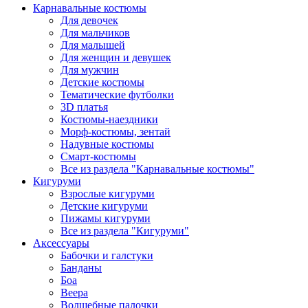
Карнавальные костюмы
Для девочек
Для мальчиков
Для малышей
Для женщин и девушек
Для мужчин
Детские костюмы
Тематические футболки
3D платья
Костюмы-наездники
Морф-костюмы, зентай
Надувные костюмы
Смарт-костюмы
Все из раздела "Карнавальные костюмы"
Кигуруми
Взрослые кигуруми
Детские кигуруми
Пижамы кигуруми
Все из раздела "Кигуруми"
Аксессуары
Бабочки и галстуки
Банданы
Боа
Веера
Волшебные палочки