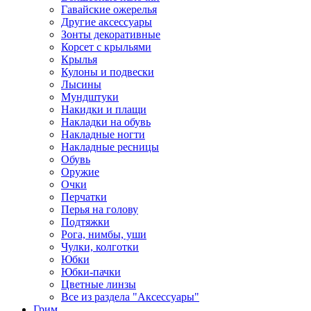
Гавайские ожерелья
Другие аксессуары
Зонты декоративные
Корсет с крыльями
Крылья
Кулоны и подвески
Лысины
Мундштуки
Накидки и плащи
Накладки на обувь
Накладные ногти
Накладные ресницы
Обувь
Оружие
Очки
Перчатки
Перья на голову
Подтяжки
Рога, нимбы, уши
Чулки, колготки
Юбки
Юбки-пачки
Цветные линзы
Все из раздела "Аксессуары"
Грим