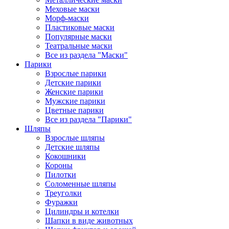
Меховые маски
Морф-маски
Пластиковые маски
Популярные маски
Театральные маски
Все из раздела "Маски"
Парики
Взрослые парики
Детские парики
Женские парики
Мужские парики
Цветные парики
Все из раздела "Парики"
Шляпы
Взрослые шляпы
Детские шляпы
Кокошники
Короны
Пилотки
Соломенные шляпы
Треуголки
Фуражки
Цилиндры и котелки
Шапки в виде животных