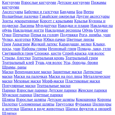
Кигуруми
Взрослые кигуруми
Детские кигуруми
Пижамы
кигуруми
Аксессуары
Бабочки и галстуки
Банданы
Боа
Веера
Волшебные палочки
Гавайские ожерелья
Другие аксессуары
Зонты декоративные
Корсет с крыльями
Крылья
Кулоны и
подвески
Лысины
Мундштуки
Накидки и плащи
Накладки на
обувь
Накладные ногти
Накладные ресницы
Обувь
Оружие
Очки
Перчатки
Перья на голову
Подтяжки
Рога, нимбы, уши
Чулки, колготки
Юбки
Юбки-пачки
Цветные линзы
Грим
Аквагрим
Жидкий латекс
Карандаши, мелки
Клыки,
носы, уши
Наборы грима
Неоновый грим
Помада, лаки, гели
Светящийся грим
Спонжи, кисти
Спрей-краска для волос
Стразы, блестки
Театральная кровь
Театральный грим
Театральный клей
Тушь для волос
Усы, бороды, брови
Шрамы, раны
Маски
Венецианские маски
Защитные маски
Латексные
маски
Маски на палочках
Маски на пол лица
Металлические
маски
Меховые маски
Морф-маски
Пластиковые маски
Популярные маски
Театральные маски
Парики
Взрослые парики
Детские парики
Женские парики
Мужские парики
Цветные парики
Шляпы
Взрослые шляпы
Детские шляпы
Кокошники
Короны
Пилотки
Соломенные шляпы
Треуголки
Фуражки
Цилиндры
и котелки
Шапки в виде животных
Шапки фруктов и овощей
Шляпки