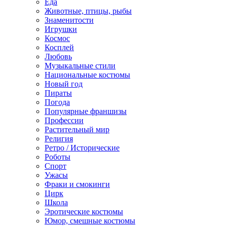
Еда
Животные, птицы, рыбы
Знаменитости
Игрушки
Космос
Косплей
Любовь
Музыкальные стили
Национальные костюмы
Новый год
Пираты
Погода
Популярные франшизы
Профессии
Растительный мир
Религия
Ретро / Исторические
Роботы
Спорт
Ужасы
Фраки и смокинги
Цирк
Школа
Эротические костюмы
Юмор, смешные костюмы