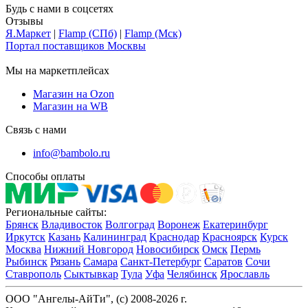
Будь с нами в соцсетях
Отзывы
Я.Маркет
|
Flamp (СПб)
|
Flamp (Мск)
Портал поставщиков Москвы
Мы на маркетплейсах
Магазин на Ozon
Магазин на WB
Связь с нами
info@bambolo.ru
Способы оплаты
Региональные сайты:
Брянск
Владивосток
Волгоград
Воронеж
Екатеринбург
Иркутск
Казань
Калининград
Краснодар
Красноярск
Курск
Москва
Нижний Новгород
Новосибирск
Омск
Пермь
Рыбинск
Рязань
Самара
Санкт-Петербург
Саратов
Сочи
Ставрополь
Сыктывкар
Тула
Уфа
Челябинск
Ярославль
ООО "Ангелы-АйТи", (c) 2008-2026 г.