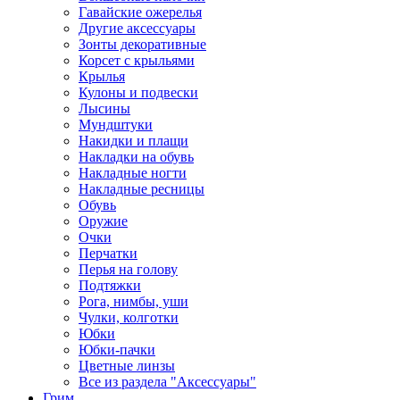
Гавайские ожерелья
Другие аксессуары
Зонты декоративные
Корсет с крыльями
Крылья
Кулоны и подвески
Лысины
Мундштуки
Накидки и плащи
Накладки на обувь
Накладные ногти
Накладные ресницы
Обувь
Оружие
Очки
Перчатки
Перья на голову
Подтяжки
Рога, нимбы, уши
Чулки, колготки
Юбки
Юбки-пачки
Цветные линзы
Все из раздела "Аксессуары"
Грим