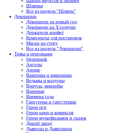
Шапки фруктов и овощей
Шляпки
Все из раздела "Шляпы"
Декорации
Декорации на новый год
Декорации на Хэллоуин
Держатели конфет
Комплекты для постановок
Маски на стену
Все из раздела "Декорации"
Темы и персонажи
Steampunk
Ангелы
Аниме
Вампиры и вампирши
Ведьмы и колдуны
Вирусы, микробы
Военные
Времена года
Гангстеры и гангстерши
Герои игр
Герои кино и комиксов
Герои мультфильмов и сказок
Дикий запад
Дьяволы и Дьяволицы