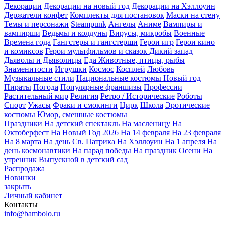
Декорации
Декорации на новый год
Декорации на Хэллоуин
Держатели конфет
Комплекты для постановок
Маски на стену
Темы и персонажи
Steampunk
Ангелы
Аниме
Вампиры и
вампирши
Ведьмы и колдуны
Вирусы, микробы
Военные
Времена года
Гангстеры и гангстерши
Герои игр
Герои кино
и комиксов
Герои мультфильмов и сказок
Дикий запад
Дьяволы и Дьяволицы
Еда
Животные, птицы, рыбы
Знаменитости
Игрушки
Космос
Косплей
Любовь
Музыкальные стили
Национальные костюмы
Новый год
Пираты
Погода
Популярные франшизы
Профессии
Растительный мир
Религия
Ретро / Исторические
Роботы
Спорт
Ужасы
Фраки и смокинги
Цирк
Школа
Эротические
костюмы
Юмор, смешные костюмы
Праздники
На детский спектакль
На масленицу
На
Октоберфест
На Новый Год 2026
На 14 февраля
На 23 февраля
На 8 марта
На день Св. Патрика
На Хэллоуин
На 1 апреля
На
день космонавтики
На парад победы
На праздник Осени
На
утренник
Выпускной в детский сад
Распродажа
Новинки
закрыть
Личный кабинет
Контакты
info@bambolo.ru