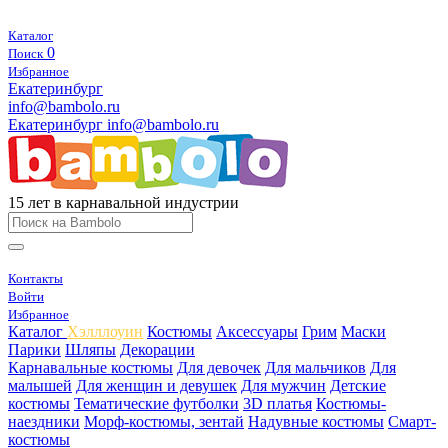
Каталог
0
Поиск
Избранное
Екатеринбург
info@bambolo.ru
Екатеринбург
info@bambolo.ru
15 лет в карнавальной индустрии
Контакты
Войти
Избранное
Каталог
Хэлллоуин
Костюмы
Аксессуары
Грим
Маски
Парики
Шляпы
Декорации
Карнавальные костюмы
Для девочек
Для мальчиков
Для
малышей
Для женщин и девушек
Для мужчин
Детские
костюмы
Тематические футболки
3D платья
Костюмы-
наездники
Морф-костюмы, зентай
Надувные костюмы
Смарт-
костюмы