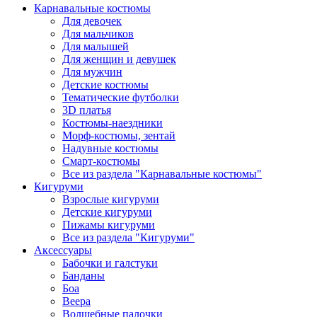
Карнавальные костюмы
Для девочек
Для мальчиков
Для малышей
Для женщин и девушек
Для мужчин
Детские костюмы
Тематические футболки
3D платья
Костюмы-наездники
Морф-костюмы, зентай
Надувные костюмы
Смарт-костюмы
Все из раздела "Карнавальные костюмы"
Кигуруми
Взрослые кигуруми
Детские кигуруми
Пижамы кигуруми
Все из раздела "Кигуруми"
Аксессуары
Бабочки и галстуки
Банданы
Боа
Веера
Волшебные палочки