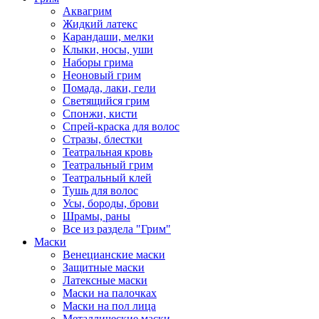
Аквагрим
Жидкий латекс
Карандаши, мелки
Клыки, носы, уши
Наборы грима
Неоновый грим
Помада, лаки, гели
Светящийся грим
Спонжи, кисти
Спрей-краска для волос
Стразы, блестки
Театральная кровь
Театральный грим
Театральный клей
Тушь для волос
Усы, бороды, брови
Шрамы, раны
Все из раздела "Грим"
Маски
Венецианские маски
Защитные маски
Латексные маски
Маски на палочках
Маски на пол лица
Металлические маски