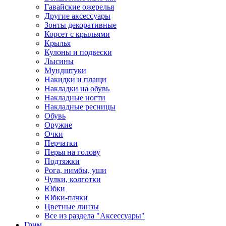
Гавайские ожерелья
Другие аксессуары
Зонты декоративные
Корсет с крыльями
Крылья
Кулоны и подвески
Лысины
Мундштуки
Накидки и плащи
Накладки на обувь
Накладные ногти
Накладные ресницы
Обувь
Оружие
Очки
Перчатки
Перья на голову
Подтяжки
Рога, нимбы, уши
Чулки, колготки
Юбки
Юбки-пачки
Цветные линзы
Все из раздела "Аксессуары"
Грим