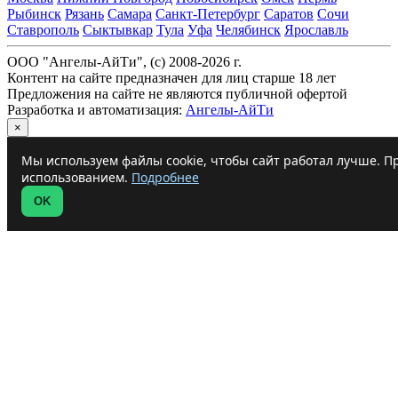
Рыбинск
Рязань
Самара
Санкт-Петербург
Саратов
Сочи
Ставрополь
Сыктывкар
Тула
Уфа
Челябинск
Ярославль
ООО "Ангелы-АйТи", (c) 2008-2026 г.
Контент на сайте предназначен для лиц старше 18 лет
Предложения на сайте не являются публичной офертой
Разработка и автоматизация:
Ангелы-АйТи
×
Мы используем файлы cookie, чтобы сайт работал лучше. Пр
использованием.
Подробнее
OK