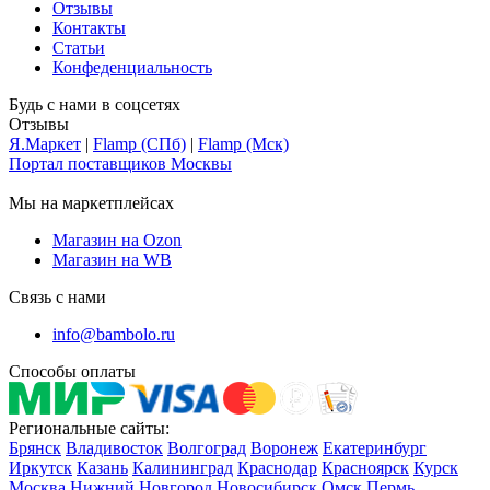
Отзывы
Контакты
Статьи
Конфеденциальность
Будь с нами в соцсетях
Отзывы
Я.Маркет
|
Flamp (СПб)
|
Flamp (Мск)
Портал поставщиков Москвы
Мы на маркетплейсах
Магазин на Ozon
Магазин на WB
Связь с нами
info@bambolo.ru
Способы оплаты
Региональные сайты:
Брянск
Владивосток
Волгоград
Воронеж
Екатеринбург
Иркутск
Казань
Калининград
Краснодар
Красноярск
Курск
Москва
Нижний Новгород
Новосибирск
Омск
Пермь