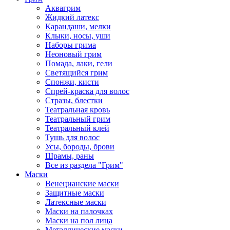
Аквагрим
Жидкий латекс
Карандаши, мелки
Клыки, носы, уши
Наборы грима
Неоновый грим
Помада, лаки, гели
Светящийся грим
Спонжи, кисти
Спрей-краска для волос
Стразы, блестки
Театральная кровь
Театральный грим
Театральный клей
Тушь для волос
Усы, бороды, брови
Шрамы, раны
Все из раздела "Грим"
Маски
Венецианские маски
Защитные маски
Латексные маски
Маски на палочках
Маски на пол лица
Металлические маски