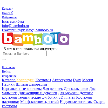
Каталог
0
Поиск
Избранное
Екатеринбург
info@bambolo.ru
Екатеринбург
info@bambolo.ru
15 лет в карнавальной индустрии
Контакты
Войти
Избранное
Каталог
Хэлллоуин
Костюмы
Аксессуары
Грим
Маски
Парики
Шляпы
Декорации
Карнавальные костюмы
Для девочек
Для мальчиков
Для
малышей
Для женщин и девушек
Для мужчин
Детские
костюмы
Тематические футболки
3D платья
Костюмы-
наездники
Морф-костюмы, зентай
Надувные костюмы
Смарт-
костюмы