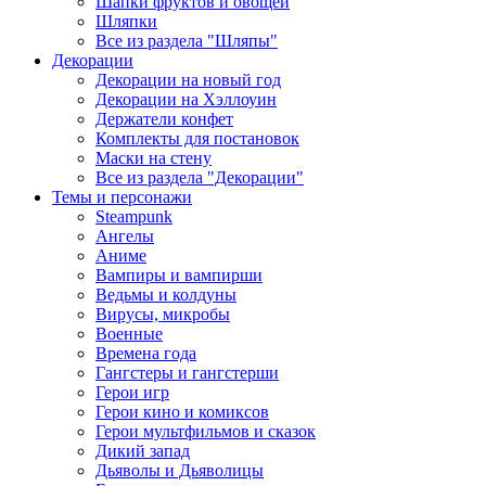
Шапки фруктов и овощей
Шляпки
Все из раздела "Шляпы"
Декорации
Декорации на новый год
Декорации на Хэллоуин
Держатели конфет
Комплекты для постановок
Маски на стену
Все из раздела "Декорации"
Темы и персонажи
Steampunk
Ангелы
Аниме
Вампиры и вампирши
Ведьмы и колдуны
Вирусы, микробы
Военные
Времена года
Гангстеры и гангстерши
Герои игр
Герои кино и комиксов
Герои мультфильмов и сказок
Дикий запад
Дьяволы и Дьяволицы