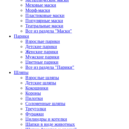
Меховые маски
Морф-маски
Пластиковые маски
Популярные маски
Театральные маски
Все из раздела "Маски"
Парики
Взрослые парики
Детские парики
Женские парики
Мужские парики
Цветные парики
Все из раздела "Парики"
Шляпы
Взрослые шляпы
Детские шляпы
Кокошники
Короны
Пилотки
Соломенные шляпы
Треуголки
Фуражки
Цилиндры и котелки
Шапки в виде животных