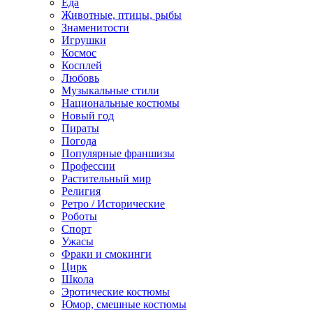
Еда
Животные, птицы, рыбы
Знаменитости
Игрушки
Космос
Косплей
Любовь
Музыкальные стили
Национальные костюмы
Новый год
Пираты
Погода
Популярные франшизы
Профессии
Растительный мир
Религия
Ретро / Исторические
Роботы
Спорт
Ужасы
Фраки и смокинги
Цирк
Школа
Эротические костюмы
Юмор, смешные костюмы