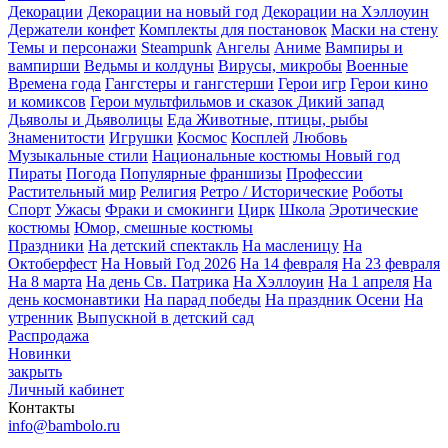
Декорации
Декорации на новый год
Декорации на Хэллоуин
Держатели конфет
Комплекты для постановок
Маски на стену
Темы и персонажи
Steampunk
Ангелы
Аниме
Вампиры и
вампирши
Ведьмы и колдуны
Вирусы, микробы
Военные
Времена года
Гангстеры и гангстерши
Герои игр
Герои кино
и комиксов
Герои мультфильмов и сказок
Дикий запад
Дьяволы и Дьяволицы
Еда
Животные, птицы, рыбы
Знаменитости
Игрушки
Космос
Косплей
Любовь
Музыкальные стили
Национальные костюмы
Новый год
Пираты
Погода
Популярные франшизы
Профессии
Растительный мир
Религия
Ретро / Исторические
Роботы
Спорт
Ужасы
Фраки и смокинги
Цирк
Школа
Эротические
костюмы
Юмор, смешные костюмы
Праздники
На детский спектакль
На масленицу
На
Октоберфест
На Новый Год 2026
На 14 февраля
На 23 февраля
На 8 марта
На день Св. Патрика
На Хэллоуин
На 1 апреля
На
день космонавтики
На парад победы
На праздник Осени
На
утренник
Выпускной в детский сад
Распродажа
Новинки
закрыть
Личный кабинет
Контакты
info@bambolo.ru