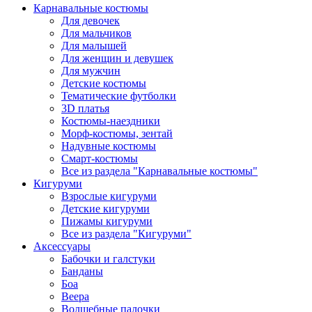
Карнавальные костюмы
Для девочек
Для мальчиков
Для малышей
Для женщин и девушек
Для мужчин
Детские костюмы
Тематические футболки
3D платья
Костюмы-наездники
Морф-костюмы, зентай
Надувные костюмы
Смарт-костюмы
Все из раздела "Карнавальные костюмы"
Кигуруми
Взрослые кигуруми
Детские кигуруми
Пижамы кигуруми
Все из раздела "Кигуруми"
Аксессуары
Бабочки и галстуки
Банданы
Боа
Веера
Волшебные палочки