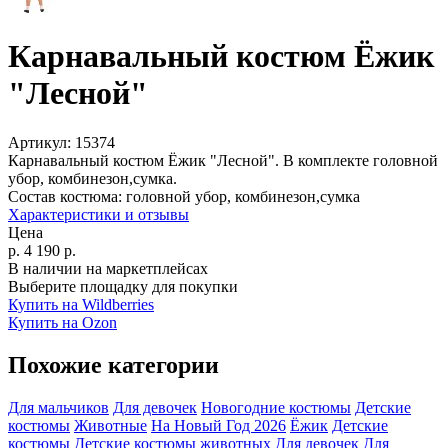
Карнавальный костюм Ёжик
"Лесной"
Артикул:
15374
Карнавальный костюм Ёжик "Лесной". В комплекте головной
убор, комбинезон,сумка.
Состав костюма:
головной убор, комбинезон,сумка
Характеристики и отзывы
Цена
р.
4 190
р.
В наличии на маркетплейсах
Выберите площадку для покупки
Купить на Wildberries
Купить на Ozon
Похожие категории
Для мальчиков
Для девочек
Новогодние костюмы
Детские
костюмы
Животные
На Новый Год 2026
Ёжик
Детские
костюмы
Детские костюмы животных
Для девочек
Для