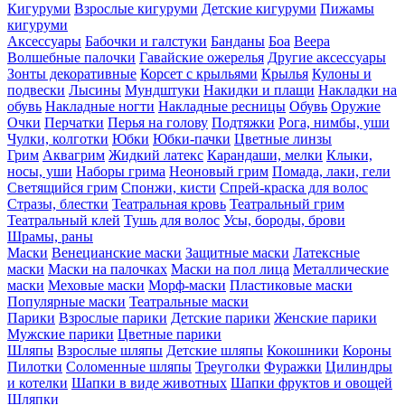
Кигуруми
Взрослые кигуруми
Детские кигуруми
Пижамы
кигуруми
Аксессуары
Бабочки и галстуки
Банданы
Боа
Веера
Волшебные палочки
Гавайские ожерелья
Другие аксессуары
Зонты декоративные
Корсет с крыльями
Крылья
Кулоны и
подвески
Лысины
Мундштуки
Накидки и плащи
Накладки на
обувь
Накладные ногти
Накладные ресницы
Обувь
Оружие
Очки
Перчатки
Перья на голову
Подтяжки
Рога, нимбы, уши
Чулки, колготки
Юбки
Юбки-пачки
Цветные линзы
Грим
Аквагрим
Жидкий латекс
Карандаши, мелки
Клыки,
носы, уши
Наборы грима
Неоновый грим
Помада, лаки, гели
Светящийся грим
Спонжи, кисти
Спрей-краска для волос
Стразы, блестки
Театральная кровь
Театральный грим
Театральный клей
Тушь для волос
Усы, бороды, брови
Шрамы, раны
Маски
Венецианские маски
Защитные маски
Латексные
маски
Маски на палочках
Маски на пол лица
Металлические
маски
Меховые маски
Морф-маски
Пластиковые маски
Популярные маски
Театральные маски
Парики
Взрослые парики
Детские парики
Женские парики
Мужские парики
Цветные парики
Шляпы
Взрослые шляпы
Детские шляпы
Кокошники
Короны
Пилотки
Соломенные шляпы
Треуголки
Фуражки
Цилиндры
и котелки
Шапки в виде животных
Шапки фруктов и овощей
Шляпки