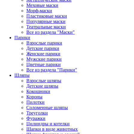
Меховые маски
Морф-маски
Пластиковые маски
Популярные маски
Театральные маски
Все из раздела "Маски"
Парики
Взрослые парики
Детские парики
Женские парики
Мужские парики
Цветные парики
Все из раздела "Парики"
Шляпы
Взрослые шляпы
Детские шляпы
Кокошники
Короны
Пилотки
Соломенные шляпы
Треуголки
Фуражки
Цилиндры и котелки
Шапки в виде животных