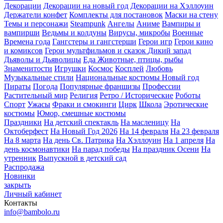
Декорации
Декорации на новый год
Декорации на Хэллоуин
Держатели конфет
Комплекты для постановок
Маски на стену
Темы и персонажи
Steampunk
Ангелы
Аниме
Вампиры и
вампирши
Ведьмы и колдуны
Вирусы, микробы
Военные
Времена года
Гангстеры и гангстерши
Герои игр
Герои кино
и комиксов
Герои мультфильмов и сказок
Дикий запад
Дьяволы и Дьяволицы
Еда
Животные, птицы, рыбы
Знаменитости
Игрушки
Космос
Косплей
Любовь
Музыкальные стили
Национальные костюмы
Новый год
Пираты
Погода
Популярные франшизы
Профессии
Растительный мир
Религия
Ретро / Исторические
Роботы
Спорт
Ужасы
Фраки и смокинги
Цирк
Школа
Эротические
костюмы
Юмор, смешные костюмы
Праздники
На детский спектакль
На масленицу
На
Октоберфест
На Новый Год 2026
На 14 февраля
На 23 февраля
На 8 марта
На день Св. Патрика
На Хэллоуин
На 1 апреля
На
день космонавтики
На парад победы
На праздник Осени
На
утренник
Выпускной в детский сад
Распродажа
Новинки
закрыть
Личный кабинет
Контакты
info@bambolo.ru