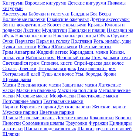
Кигуруми
Взрослые кигуруми
Детские кигуруми
Пижамы
кигуруми
Аксессуары
Бабочки и галстуки
Банданы
Боа
Веера
Волшебные палочки
Гавайские ожерелья
Другие аксессуары
Зонты декоративные
Корсет с крыльями
Крылья
Кулоны и
подвески
Лысины
Мундштуки
Накидки и плащи
Накладки на
обувь
Накладные ногти
Накладные ресницы
Обувь
Оружие
Очки
Перчатки
Перья на голову
Подтяжки
Рога, нимбы, уши
Чулки, колготки
Юбки
Юбки-пачки
Цветные линзы
Грим
Аквагрим
Жидкий латекс
Карандаши, мелки
Клыки,
носы, уши
Наборы грима
Неоновый грим
Помада, лаки, гели
Светящийся грим
Спонжи, кисти
Спрей-краска для волос
Стразы, блестки
Театральная кровь
Театральный грим
Театральный клей
Тушь для волос
Усы, бороды, брови
Шрамы, раны
Маски
Венецианские маски
Защитные маски
Латексные
маски
Маски на палочках
Маски на пол лица
Металлические
маски
Меховые маски
Морф-маски
Пластиковые маски
Популярные маски
Театральные маски
Парики
Взрослые парики
Детские парики
Женские парики
Мужские парики
Цветные парики
Шляпы
Взрослые шляпы
Детские шляпы
Кокошники
Короны
Пилотки
Соломенные шляпы
Треуголки
Фуражки
Цилиндры
и котелки
Шапки в виде животных
Шапки фруктов и овощей
Шляпки