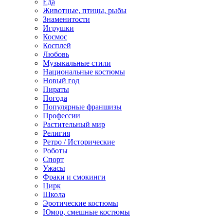
Еда
Животные, птицы, рыбы
Знаменитости
Игрушки
Космос
Косплей
Любовь
Музыкальные стили
Национальные костюмы
Новый год
Пираты
Погода
Популярные франшизы
Профессии
Растительный мир
Религия
Ретро / Исторические
Роботы
Спорт
Ужасы
Фраки и смокинги
Цирк
Школа
Эротические костюмы
Юмор, смешные костюмы