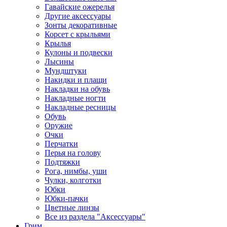
Гавайские ожерелья
Другие аксессуары
Зонты декоративные
Корсет с крыльями
Крылья
Кулоны и подвески
Лысины
Мундштуки
Накидки и плащи
Накладки на обувь
Накладные ногти
Накладные ресницы
Обувь
Оружие
Очки
Перчатки
Перья на голову
Подтяжки
Рога, нимбы, уши
Чулки, колготки
Юбки
Юбки-пачки
Цветные линзы
Все из раздела "Аксессуары"
Грим