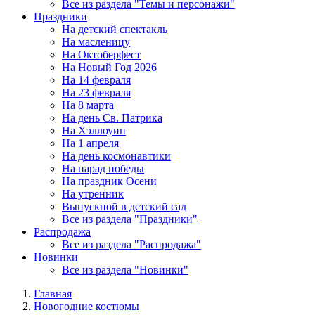
Все из раздела "Темы и персонажи"
Праздники
На детский спектакль
На масленицу
На Октоберфест
На Новый Год 2026
На 14 февраля
На 23 февраля
На 8 марта
На день Св. Патрика
На Хэллоуин
На 1 апреля
На день космонавтики
На парад победы
На праздник Осени
На утренник
Выпускной в детский сад
Все из раздела "Праздники"
Распродажа
Все из раздела "Распродажа"
Новинки
Все из раздела "Новинки"
Главная
Новогодние костюмы