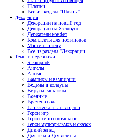
Шапки фруктов и овощей
Шляпки
Все из раздела "Шляпы"
Декорации
Декорации на новый год
Декорации на Хэллоуин
Держатели конфет
Комплекты для постановок
Маски на стену
Все из раздела "Декорации"
Темы и персонажи
Steampunk
Ангелы
Аниме
Вампиры и вампирши
Ведьмы и колдуны
Вирусы, микробы
Военные
Времена года
Гангстеры и гангстерши
Герои игр
Герои кино и комиксов
Герои мультфильмов и сказок
Дикий запад
Дьяволы и Дьяволицы