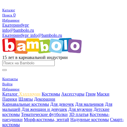
Каталог
0
Поиск
Избранное
Екатеринбург
info@bambolo.ru
Екатеринбург
info@bambolo.ru
15 лет в карнавальной индустрии
Контакты
Войти
Избранное
Каталог
Хэлллоуин
Костюмы
Аксессуары
Грим
Маски
Парики
Шляпы
Декорации
Карнавальные костюмы
Для девочек
Для мальчиков
Для
малышей
Для женщин и девушек
Для мужчин
Детские
костюмы
Тематические футболки
3D платья
Костюмы-
наездники
Морф-костюмы, зентай
Надувные костюмы
Смарт-
костюмы