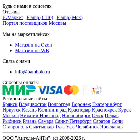
Будь с нами в соцсетях
Отзывы
Я.Маркет
|
Flamp (СПб)
|
Flamp (Мск)
Портал поставщиков Москвы
Мы на маркетплейсах
Магазин на Ozon
Магазин на WB
Связь с нами
info@bambolo.ru
Способы оплаты
Региональные сайты:
Брянск
Владивосток
Волгоград
Воронеж
Екатеринбург
Иркутск
Казань
Калининград
Краснодар
Красноярск
Курск
Москва
Нижний Новгород
Новосибирск
Омск
Пермь
Рыбинск
Рязань
Самара
Санкт-Петербург
Саратов
Сочи
Ставрополь
Сыктывкар
Тула
Уфа
Челябинск
Ярославль
ООО "Ангелы-АйТи", (c) 2008-2026 г.