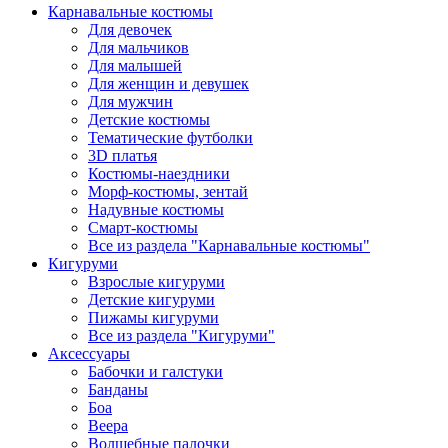
Карнавальные костюмы
Для девочек
Для мальчиков
Для малышей
Для женщин и девушек
Для мужчин
Детские костюмы
Тематические футболки
3D платья
Костюмы-наездники
Морф-костюмы, зентай
Надувные костюмы
Смарт-костюмы
Все из раздела "Карнавальные костюмы"
Кигуруми
Взрослые кигуруми
Детские кигуруми
Пижамы кигуруми
Все из раздела "Кигуруми"
Аксессуары
Бабочки и галстуки
Банданы
Боа
Веера
Волшебные палочки