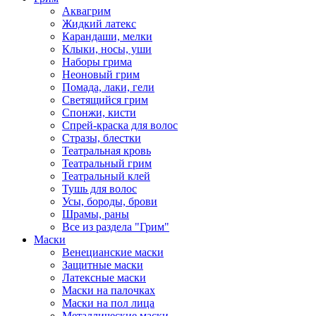
Аквагрим
Жидкий латекс
Карандаши, мелки
Клыки, носы, уши
Наборы грима
Неоновый грим
Помада, лаки, гели
Светящийся грим
Спонжи, кисти
Спрей-краска для волос
Стразы, блестки
Театральная кровь
Театральный грим
Театральный клей
Тушь для волос
Усы, бороды, брови
Шрамы, раны
Все из раздела "Грим"
Маски
Венецианские маски
Защитные маски
Латексные маски
Маски на палочках
Маски на пол лица
Металлические маски