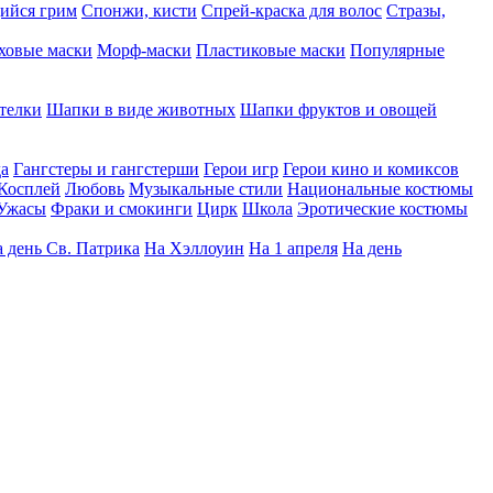
ийся грим
Спонжи, кисти
Спрей-краска для волос
Стразы,
ховые маски
Морф-маски
Пластиковые маски
Популярные
телки
Шапки в виде животных
Шапки фруктов и овощей
да
Гангстеры и гангстерши
Герои игр
Герои кино и комиксов
Косплей
Любовь
Музыкальные стили
Национальные костюмы
Ужасы
Фраки и смокинги
Цирк
Школа
Эротические костюмы
 день Св. Патрика
На Хэллоуин
На 1 апреля
На день