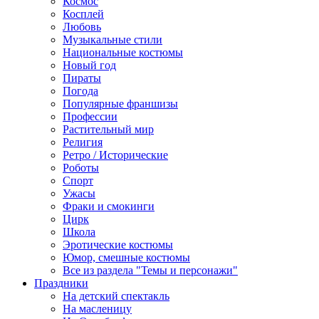
Космос
Косплей
Любовь
Музыкальные стили
Национальные костюмы
Новый год
Пираты
Погода
Популярные франшизы
Профессии
Растительный мир
Религия
Ретро / Исторические
Роботы
Спорт
Ужасы
Фраки и смокинги
Цирк
Школа
Эротические костюмы
Юмор, смешные костюмы
Все из раздела "Темы и персонажи"
Праздники
На детский спектакль
На масленицу