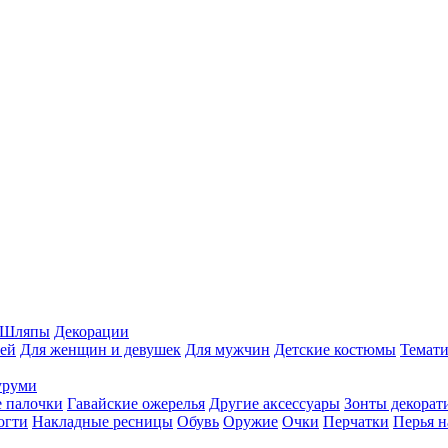
Шляпы
Декорации
ей
Для женщин и девушек
Для мужчин
Детские костюмы
Темати
уруми
 палочки
Гавайские ожерелья
Другие аксессуары
Зонты декорат
огти
Накладные ресницы
Обувь
Оружие
Очки
Перчатки
Перья н