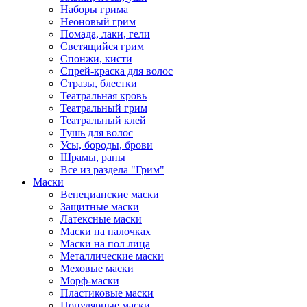
Наборы грима
Неоновый грим
Помада, лаки, гели
Светящийся грим
Спонжи, кисти
Спрей-краска для волос
Стразы, блестки
Театральная кровь
Театральный грим
Театральный клей
Тушь для волос
Усы, бороды, брови
Шрамы, раны
Все из раздела "Грим"
Маски
Венецианские маски
Защитные маски
Латексные маски
Маски на палочках
Маски на пол лица
Металлические маски
Меховые маски
Морф-маски
Пластиковые маски
Популярные маски