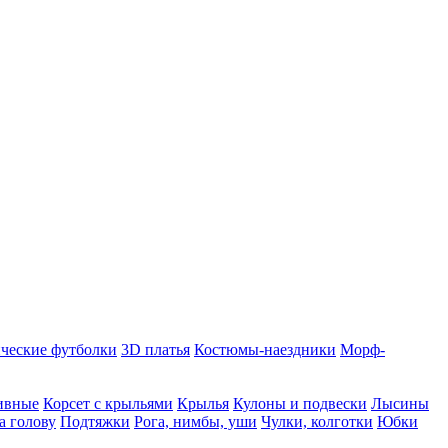
ческие футболки
3D платья
Костюмы-наездники
Морф-
ивные
Корсет с крыльями
Крылья
Кулоны и подвески
Лысины
а голову
Подтяжки
Рога, нимбы, уши
Чулки, колготки
Юбки