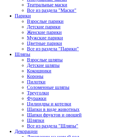
Театральные маски
Все из раздела "Маски"
Парики
Взрослые парики
Детские парики
Женские парики
Мужские парики
Цветные парики
Все из раздела "Парики"
Шляпы
Взрослые шляпы
Детские шляпы
Кокошники
Короны
Пилотки
Соломенные шляпы
Треуголки
Фуражки
Цилиндры и котелки
Шапки в виде животных
Шапки фруктов и овощей
Шляпки
Все из раздела "Шляпы"
Декорации
Декорации на новый год