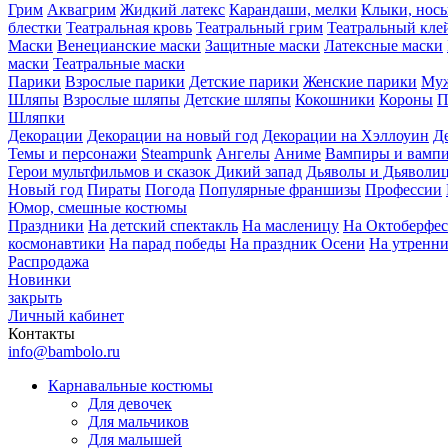
Грим
Аквагрим
Жидкий латекс
Карандаши, мелки
Клыки, нос
блестки
Театральная кровь
Театральный грим
Театральный кле
Маски
Венецианские маски
Защитные маски
Латексные маски
маски
Театральные маски
Парики
Взрослые парики
Детские парики
Женские парики
Муж
Шляпы
Взрослые шляпы
Детские шляпы
Кокошники
Короны
П
Шляпки
Декорации
Декорации на новый год
Декорации на Хэллоуин
Д
Темы и персонажи
Steampunk
Ангелы
Аниме
Вампиры и вамп
Герои мультфильмов и сказок
Дикий запад
Дьяволы и Дьяволи
Новый год
Пираты
Погода
Популярные франшизы
Профессии
Юмор, смешные костюмы
Праздники
На детский спектакль
На масленицу
На Октоберфес
космонавтики
На парад победы
На праздник Осени
На утренн
Распродажа
Новинки
закрыть
Личный кабинет
Контакты
info@bambolo.ru
Карнавальные костюмы
Для девочек
Для мальчиков
Для малышей