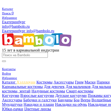
Каталог
0
Поиск
Избранное
Екатеринбург
info@bambolo.ru
Екатеринбург
info@bambolo.ru
15 лет в карнавальной индустрии
Контакты
Войти
Избранное
Каталог
Хэлллоуин
Костюмы
Аксессуары
Грим
Маски
Парики
Карнавальные костюмы
Для девочек
Для мальчиков
Для малыш
костюмы, зентай
Надувные костюмы
Смарт-костюмы
Кигуруми
Взрослые кигуруми
Детские кигуруми
Пижамы киг
Аксессуары
Бабочки и галстуки
Банданы
Боа
Веера
Волшебные
Мундштуки
Накидки и плащи
Накладки на обувь
Накладные н
Юбки-пачки
Цветные линзы