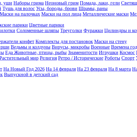
ы, уши
Наборы грима
Неоновый грим
Помада, лаки, гели
Светящ
й
Тушь для волос
Усы, бороды, брови
Шрамы, раны
Маски на палочках
Маски на пол лица
Металлические маски
Ме
ские парики
Цветные парики
илотки
Соломенные шляпы
Треуголки
Фуражки
Цилиндры и ко
ержатели конфет
Комплекты для постановок
Маски на стену
ирши
Ведьмы и колдуны
Вирусы, микробы
Военные
Времена го
цы
Еда
Животные, птицы, рыбы
Знаменитости
Игрушки
Космос
Растительный мир
Религия
Ретро / Исторические
Роботы
Спорт
т
На Новый Год 2026
На 14 февраля
На 23 февраля
На 8 марта
На
ик
Выпускной в детский сад