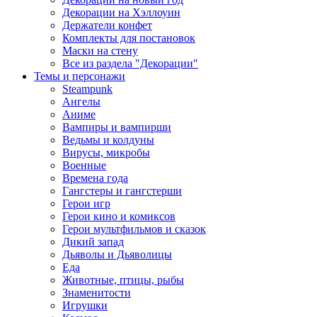
Декорации на Хэллоуин
Держатели конфет
Комплекты для постановок
Маски на стену
Все из раздела "Декорации"
Темы и персонажи
Steampunk
Ангелы
Аниме
Вампиры и вампирши
Ведьмы и колдуны
Вирусы, микробы
Военные
Времена года
Гангстеры и гангстерши
Герои игр
Герои кино и комиксов
Герои мультфильмов и сказок
Дикий запад
Дьяволы и Дьяволицы
Еда
Животные, птицы, рыбы
Знаменитости
Игрушки