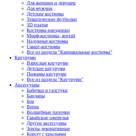
Для женщин и девушек
Для мужчин
Детские костюмы
Тематические футболки
3D платья
Костюмы-наездники
Морф-костюмы, зентай
Надувные костюмы
Смарт-костюмы
Все из раздела "Карнавальные костюмы"
Кигуруми
Взрослые кигуруми
Детские кигуруми
Пижамы кигуруми
Все из раздела "Кигуруми"
Аксессуары
Бабочки и галстуки
Банданы
Боа
Веера
Волшебные палочки
Гавайские ожерелья
Другие аксессуары
Зонты декоративные
Корсет с крыльями