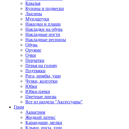
Крылья
Кулоны и подвески
Лысины
Мундштуки
Накидки и плащи
Накладки на обувь
Накладные ногти
Накладные ресницы
Обувь
Оружие
Очки
Перчатки
Перья на голову
Подтяжки
Рога, нимбы, уши
Чулки, колготки
Юбки
Юбки-пачки
Цветные линзы
Все из раздела "Аксессуары"
Грим
Аквагрим
Жидкий латекс
Карандаши, мелки
Клыки, носы, уши