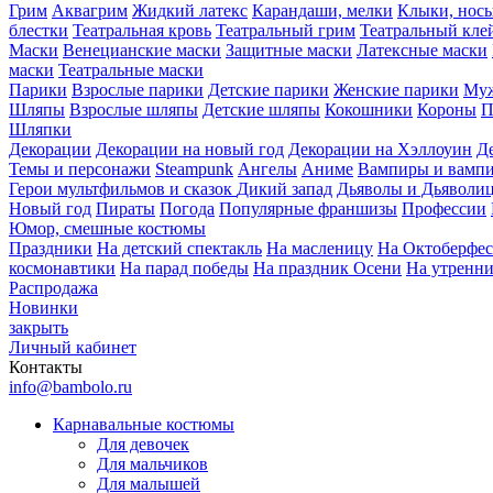
Грим
Аквагрим
Жидкий латекс
Карандаши, мелки
Клыки, нос
блестки
Театральная кровь
Театральный грим
Театральный кле
Маски
Венецианские маски
Защитные маски
Латексные маски
маски
Театральные маски
Парики
Взрослые парики
Детские парики
Женские парики
Муж
Шляпы
Взрослые шляпы
Детские шляпы
Кокошники
Короны
П
Шляпки
Декорации
Декорации на новый год
Декорации на Хэллоуин
Д
Темы и персонажи
Steampunk
Ангелы
Аниме
Вампиры и вамп
Герои мультфильмов и сказок
Дикий запад
Дьяволы и Дьяволи
Новый год
Пираты
Погода
Популярные франшизы
Профессии
Юмор, смешные костюмы
Праздники
На детский спектакль
На масленицу
На Октоберфес
космонавтики
На парад победы
На праздник Осени
На утренн
Распродажа
Новинки
закрыть
Личный кабинет
Контакты
info@bambolo.ru
Карнавальные костюмы
Для девочек
Для мальчиков
Для малышей