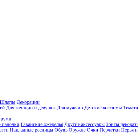
Шляпы
Декорации
ей
Для женщин и девушек
Для мужчин
Детские костюмы
Темати
уруми
 палочки
Гавайские ожерелья
Другие аксессуары
Зонты декорат
огти
Накладные ресницы
Обувь
Оружие
Очки
Перчатки
Перья н