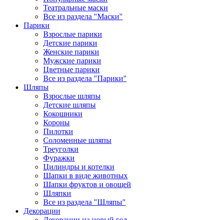
Театральные маски
Все из раздела "Маски"
Парики
Взрослые парики
Детские парики
Женские парики
Мужские парики
Цветные парики
Все из раздела "Парики"
Шляпы
Взрослые шляпы
Детские шляпы
Кокошники
Короны
Пилотки
Соломенные шляпы
Треуголки
Фуражки
Цилиндры и котелки
Шапки в виде животных
Шапки фруктов и овощей
Шляпки
Все из раздела "Шляпы"
Декорации
Декорации на новый год