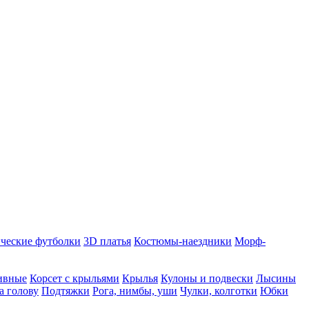
ческие футболки
3D платья
Костюмы-наездники
Морф-
ивные
Корсет с крыльями
Крылья
Кулоны и подвески
Лысины
а голову
Подтяжки
Рога, нимбы, уши
Чулки, колготки
Юбки