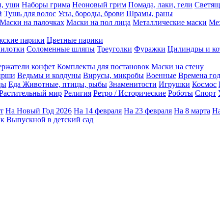
ы, уши
Наборы грима
Неоновый грим
Помада, лаки, гели
Светящ
й
Тушь для волос
Усы, бороды, брови
Шрамы, раны
Маски на палочках
Маски на пол лица
Металлические маски
Ме
ские парики
Цветные парики
илотки
Соломенные шляпы
Треуголки
Фуражки
Цилиндры и ко
ержатели конфет
Комплекты для постановок
Маски на стену
ирши
Ведьмы и колдуны
Вирусы, микробы
Военные
Времена го
цы
Еда
Животные, птицы, рыбы
Знаменитости
Игрушки
Космос
Растительный мир
Религия
Ретро / Исторические
Роботы
Спорт
т
На Новый Год 2026
На 14 февраля
На 23 февраля
На 8 марта
На
ик
Выпускной в детский сад