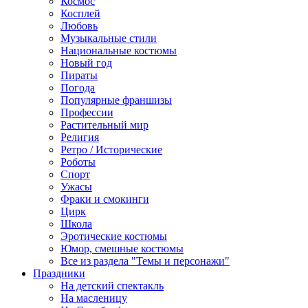
Космос
Косплей
Любовь
Музыкальные стили
Национальные костюмы
Новый год
Пираты
Погода
Популярные франшизы
Профессии
Растительный мир
Религия
Ретро / Исторические
Роботы
Спорт
Ужасы
Фраки и смокинги
Цирк
Школа
Эротические костюмы
Юмор, смешные костюмы
Все из раздела "Темы и персонажи"
Праздники
На детский спектакль
На масленицу