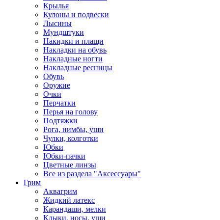
Крылья
Кулоны и подвески
Лысины
Мундштуки
Накидки и плащи
Накладки на обувь
Накладные ногти
Накладные ресницы
Обувь
Оружие
Очки
Перчатки
Перья на голову
Подтяжки
Рога, нимбы, уши
Чулки, колготки
Юбки
Юбки-пачки
Цветные линзы
Все из раздела "Аксессуары"
Грим
Аквагрим
Жидкий латекс
Карандаши, мелки
Клыки, носы, уши