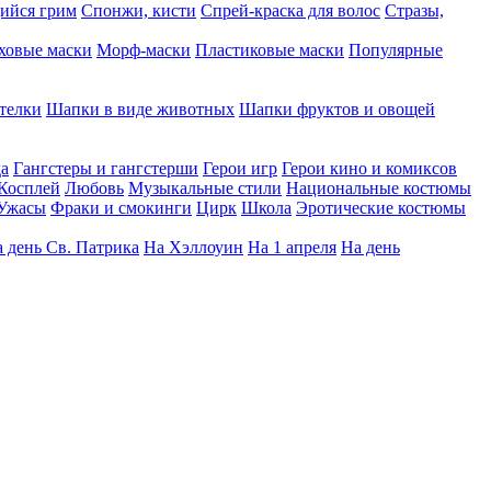
ийся грим
Спонжи, кисти
Спрей-краска для волос
Стразы,
ховые маски
Морф-маски
Пластиковые маски
Популярные
телки
Шапки в виде животных
Шапки фруктов и овощей
да
Гангстеры и гангстерши
Герои игр
Герои кино и комиксов
Косплей
Любовь
Музыкальные стили
Национальные костюмы
Ужасы
Фраки и смокинги
Цирк
Школа
Эротические костюмы
 день Св. Патрика
На Хэллоуин
На 1 апреля
На день