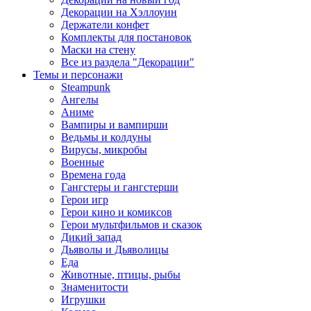
Декорации на Хэллоуин
Держатели конфет
Комплекты для постановок
Маски на стену
Все из раздела "Декорации"
Темы и персонажи
Steampunk
Ангелы
Аниме
Вампиры и вампирши
Ведьмы и колдуны
Вирусы, микробы
Военные
Времена года
Гангстеры и гангстерши
Герои игр
Герои кино и комиксов
Герои мультфильмов и сказок
Дикий запад
Дьяволы и Дьяволицы
Еда
Животные, птицы, рыбы
Знаменитости
Игрушки