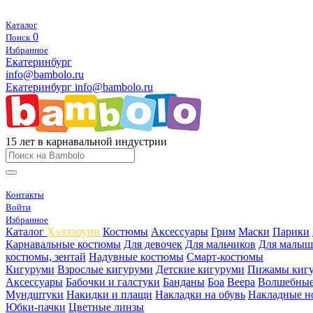
Каталог
0
Поиск
Избранное
Екатеринбург
info@bambolo.ru
Екатеринбург
info@bambolo.ru
15 лет в карнавальной индустрии
Контакты
Войти
Избранное
Каталог
Хэлллоуин
Костюмы
Аксессуары
Грим
Маски
Парики
Карнавальные костюмы
Для девочек
Для мальчиков
Для малыш
костюмы, зентай
Надувные костюмы
Смарт-костюмы
Кигуруми
Взрослые кигуруми
Детские кигуруми
Пижамы киг
Аксессуары
Бабочки и галстуки
Банданы
Боа
Веера
Волшебные
Мундштуки
Накидки и плащи
Накладки на обувь
Накладные н
Юбки-пачки
Цветные линзы