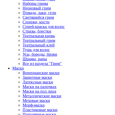
Наборы грима
Неоновый грим
Помада, лаки, гели
Светящийся грим
Спонжи, кисти
Спрей-краска для волос
Стразы, блестки
Театральная кровь
Театральный грим
Театральный клей
Тушь для волос
Усы, бороды, брови
Шрамы, раны
Все из раздела "Грим"
Маски
Венецианские маски
Защитные маски
Латексные маски
Маски на палочках
Маски на пол лица
Металлические маски
Меховые маски
Морф-маски
Пластиковые маски
Популярные маски