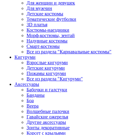
Для женщин и девушек
Для мужчин
Детские костюмы
Тематические футболки
3D платья
Костюмы-наездники
Морф-костюмы, зентай
Надувные костюмы
Смарт-костюмы
Все из раздела "Карнавальные костюмы"
Кигуруми
Взрослые кигуруми
Детские кигуруми
Пижамы кигуруми
Все из раздела "Кигуруми"
Аксессуары
Бабочки и галстуки
Банданы
Боа
Веера
Волшебные палочки
Гавайские ожерелья
Другие аксессуары
Зонты декоративные
Корсет с крыльями