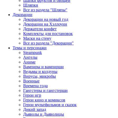
Шапки фруктов и овощей
Шляпки
Все из раздела "Шляпы"
Декорации
Декорации на новый год
Декорации на Хэллоуин
Держатели конфет
Комплекты для постановок
Маски на стену
Все из раздела "Декорации"
Темы и персонажи
Steampunk
Ангелы
Аниме
Вампиры и вампирши
Ведьмы и колдуны
Вирусы, микробы
Военные
Времена года
Гангстеры и гангстерши
Герои игр
Герои кино и комиксов
Герои мультфильмов и сказок
Дикий запад
Дьяволы и Дьяволицы