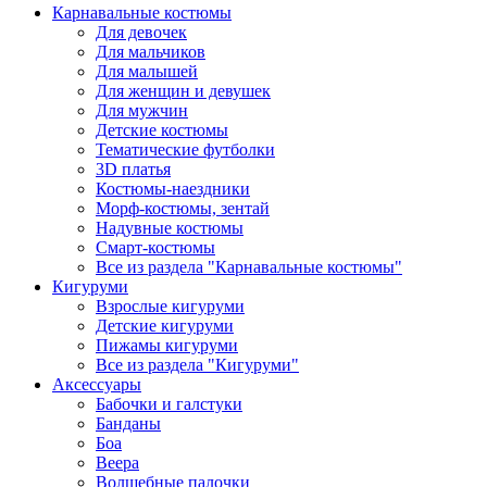
Карнавальные костюмы
Для девочек
Для мальчиков
Для малышей
Для женщин и девушек
Для мужчин
Детские костюмы
Тематические футболки
3D платья
Костюмы-наездники
Морф-костюмы, зентай
Надувные костюмы
Смарт-костюмы
Все из раздела "Карнавальные костюмы"
Кигуруми
Взрослые кигуруми
Детские кигуруми
Пижамы кигуруми
Все из раздела "Кигуруми"
Аксессуары
Бабочки и галстуки
Банданы
Боа
Веера
Волшебные палочки