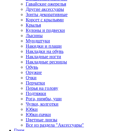
Гавайские ожерелья
Другие аксессуары
Зонты декоративные
Корсет с крыльями
Крылья
Кулоны и подвески
Лысины
Мундштуки
Накидки и плащи
Накладки на обувь
Накладные ногти
Накладные ресницы
Обувь
Оружие
Очки
Перчатки
Перья на голову
Подтяжки
Рога, нимбы, уши
Чулки, колготки
Юбки
Юбки-пачки
Цветные линзы
Все из раздела "Аксессуары"
Грим