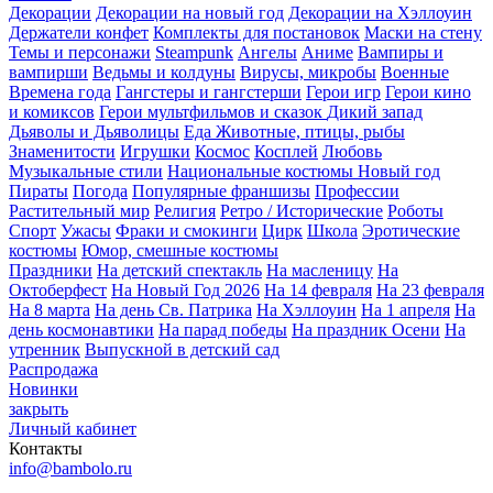
Декорации
Декорации на новый год
Декорации на Хэллоуин
Держатели конфет
Комплекты для постановок
Маски на стену
Темы и персонажи
Steampunk
Ангелы
Аниме
Вампиры и
вампирши
Ведьмы и колдуны
Вирусы, микробы
Военные
Времена года
Гангстеры и гангстерши
Герои игр
Герои кино
и комиксов
Герои мультфильмов и сказок
Дикий запад
Дьяволы и Дьяволицы
Еда
Животные, птицы, рыбы
Знаменитости
Игрушки
Космос
Косплей
Любовь
Музыкальные стили
Национальные костюмы
Новый год
Пираты
Погода
Популярные франшизы
Профессии
Растительный мир
Религия
Ретро / Исторические
Роботы
Спорт
Ужасы
Фраки и смокинги
Цирк
Школа
Эротические
костюмы
Юмор, смешные костюмы
Праздники
На детский спектакль
На масленицу
На
Октоберфест
На Новый Год 2026
На 14 февраля
На 23 февраля
На 8 марта
На день Св. Патрика
На Хэллоуин
На 1 апреля
На
день космонавтики
На парад победы
На праздник Осени
На
утренник
Выпускной в детский сад
Распродажа
Новинки
закрыть
Личный кабинет
Контакты
info@bambolo.ru