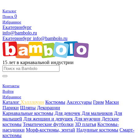
Каталог
0
Поиск
Избранное
Екатеринбург
info@bambolo.ru
Екатеринбург
info@bambolo.ru
15 лет в карнавальной индустрии
Контакты
Войти
Избранное
Каталог
Хэлллоуин
Костюмы
Аксессуары
Грим
Маски
Парики
Шляпы
Декорации
Карнавальные костюмы
Для девочек
Для мальчиков
Для
малышей
Для женщин и девушек
Для мужчин
Детские
костюмы
Тематические футболки
3D платья
Костюмы-
наездники
Морф-костюмы, зентай
Надувные костюмы
Смарт-
костюмы