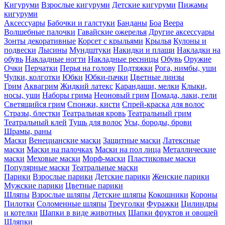
Кигуруми
Взрослые кигуруми
Детские кигуруми
Пижамы
кигуруми
Аксессуары
Бабочки и галстуки
Банданы
Боа
Веера
Волшебные палочки
Гавайские ожерелья
Другие аксессуары
Зонты декоративные
Корсет с крыльями
Крылья
Кулоны и
подвески
Лысины
Мундштуки
Накидки и плащи
Накладки на
обувь
Накладные ногти
Накладные ресницы
Обувь
Оружие
Очки
Перчатки
Перья на голову
Подтяжки
Рога, нимбы, уши
Чулки, колготки
Юбки
Юбки-пачки
Цветные линзы
Грим
Аквагрим
Жидкий латекс
Карандаши, мелки
Клыки,
носы, уши
Наборы грима
Неоновый грим
Помада, лаки, гели
Светящийся грим
Спонжи, кисти
Спрей-краска для волос
Стразы, блестки
Театральная кровь
Театральный грим
Театральный клей
Тушь для волос
Усы, бороды, брови
Шрамы, раны
Маски
Венецианские маски
Защитные маски
Латексные
маски
Маски на палочках
Маски на пол лица
Металлические
маски
Меховые маски
Морф-маски
Пластиковые маски
Популярные маски
Театральные маски
Парики
Взрослые парики
Детские парики
Женские парики
Мужские парики
Цветные парики
Шляпы
Взрослые шляпы
Детские шляпы
Кокошники
Короны
Пилотки
Соломенные шляпы
Треуголки
Фуражки
Цилиндры
и котелки
Шапки в виде животных
Шапки фруктов и овощей
Шляпки