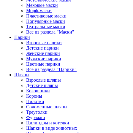
Меховые маски
Морф-маски
Пластиковые маски
Популярные маски
Театральные маски
Все из раздела "Маски"
Парики
Взрослые парики
Детские парики
Женские парики
Мужские парики
Цветные парики
Все из раздела "Парики"
Шляпы
Взрослые шляпы
Детские шляпы
Кокошники
Короны
Пилотки
Соломенные шляпы
Треуголки
Фуражки
Цилиндры и котелки
Шапки в виде животных