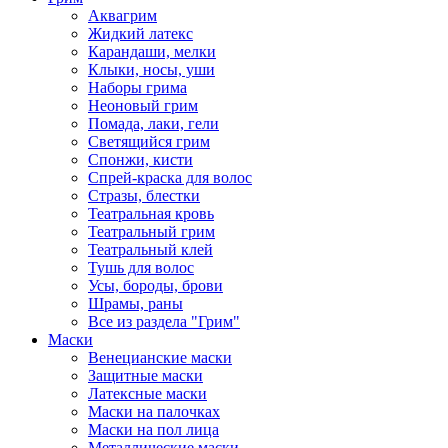
Аквагрим
Жидкий латекс
Карандаши, мелки
Клыки, носы, уши
Наборы грима
Неоновый грим
Помада, лаки, гели
Светящийся грим
Спонжи, кисти
Спрей-краска для волос
Стразы, блестки
Театральная кровь
Театральный грим
Театральный клей
Тушь для волос
Усы, бороды, брови
Шрамы, раны
Все из раздела "Грим"
Маски
Венецианские маски
Защитные маски
Латексные маски
Маски на палочках
Маски на пол лица
Металлические маски