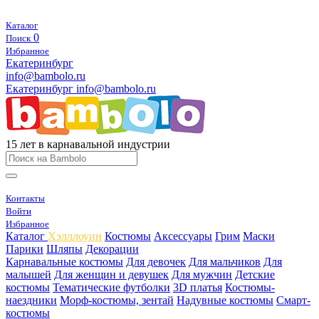
Каталог
0
Поиск
Избранное
Екатеринбург
info@bambolo.ru
Екатеринбург
info@bambolo.ru
15 лет в карнавальной индустрии
Контакты
Войти
Избранное
Каталог
Хэлллоуин
Костюмы
Аксессуары
Грим
Маски
Парики
Шляпы
Декорации
Карнавальные костюмы
Для девочек
Для мальчиков
Для
малышей
Для женщин и девушек
Для мужчин
Детские
костюмы
Тематические футболки
3D платья
Костюмы-
наездники
Морф-костюмы, зентай
Надувные костюмы
Смарт-
костюмы