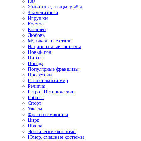
Еда
Животные, птицы, рыбы
Знаменитости
Игрушки
Космос
Косплей
Любовь
Музыкальные стили
Национальные костюмы
Новый год
Пираты
Погода
Популярные франшизы
Профессии
Растительный мир
Религия
Ретро / Исторические
Роботы
Спорт
Ужасы
Фраки и смокинги
Цирк
Школа
Эротические костюмы
Юмор, смешные костюмы