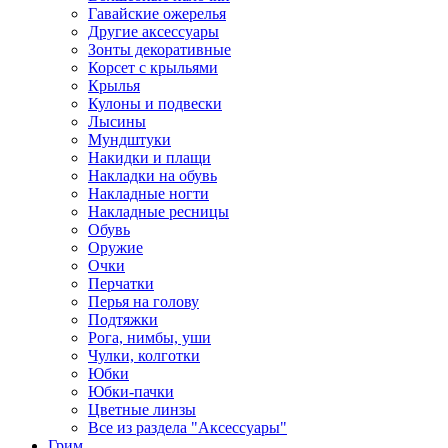
Гавайские ожерелья
Другие аксессуары
Зонты декоративные
Корсет с крыльями
Крылья
Кулоны и подвески
Лысины
Мундштуки
Накидки и плащи
Накладки на обувь
Накладные ногти
Накладные ресницы
Обувь
Оружие
Очки
Перчатки
Перья на голову
Подтяжки
Рога, нимбы, уши
Чулки, колготки
Юбки
Юбки-пачки
Цветные линзы
Все из раздела "Аксессуары"
Грим