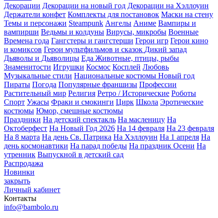
Декорации
Декорации на новый год
Декорации на Хэллоуин
Держатели конфет
Комплекты для постановок
Маски на стену
Темы и персонажи
Steampunk
Ангелы
Аниме
Вампиры и
вампирши
Ведьмы и колдуны
Вирусы, микробы
Военные
Времена года
Гангстеры и гангстерши
Герои игр
Герои кино
и комиксов
Герои мультфильмов и сказок
Дикий запад
Дьяволы и Дьяволицы
Еда
Животные, птицы, рыбы
Знаменитости
Игрушки
Космос
Косплей
Любовь
Музыкальные стили
Национальные костюмы
Новый год
Пираты
Погода
Популярные франшизы
Профессии
Растительный мир
Религия
Ретро / Исторические
Роботы
Спорт
Ужасы
Фраки и смокинги
Цирк
Школа
Эротические
костюмы
Юмор, смешные костюмы
Праздники
На детский спектакль
На масленицу
На
Октоберфест
На Новый Год 2026
На 14 февраля
На 23 февраля
На 8 марта
На день Св. Патрика
На Хэллоуин
На 1 апреля
На
день космонавтики
На парад победы
На праздник Осени
На
утренник
Выпускной в детский сад
Распродажа
Новинки
закрыть
Личный кабинет
Контакты
info@bambolo.ru