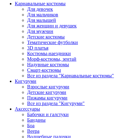
Карнавальные костюмы
Для девочек
Для мальчиков
Для малышей
Для женщин и девушек
Для мужчин
Детские костюмы
Тематические футболки
3D платья
Костюмы-наездники
Морф-костюмы, зентай
Надувные костюмы
Смарт-костюмы
Все из раздела "Карнавальные костюмы"
Кигуруми
Взрослые кигуруми
Детские кигуруми
Пижамы кигуруми
Все из раздела "Кигуруми"
Аксессуары
Бабочки и галстуки
Банданы
Боа
Веера
Волшебные палочки