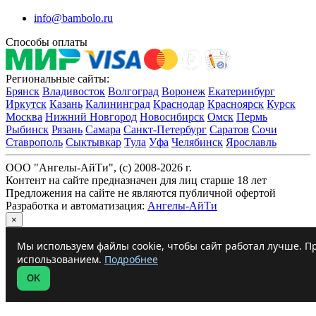
info@bambolo.ru
Способы оплаты
Региональные сайты:
Брянск
Владивосток
Волгоград
Воронеж
Екатеринбург
Иркутск
Казань
Калининград
Краснодар
Красноярск
Курск
Москва
Нижний Новгород
Новосибирск
Омск
Пермь
Рыбинск
Рязань
Самара
Санкт-Петербург
Саратов
Сочи
Ставрополь
Сыктывкар
Тула
Уфа
Челябинск
Ярославль
ООО "Ангелы-АйТи", (c) 2008-2026 г.
Контент на сайте предназначен для лиц старше 18 лет
Предложения на сайте не являются публичной офертой
Разработка и автоматизация:
Ангелы-АйТи
×
Мы используем файлы cookie, чтобы сайт работал лучше. Пр
использованием.
Подробнее
OK