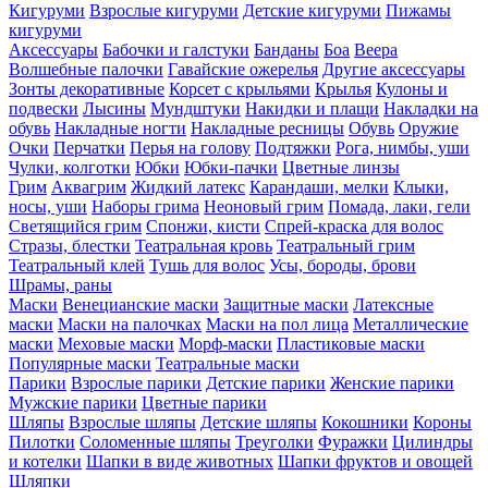
Кигуруми
Взрослые кигуруми
Детские кигуруми
Пижамы
кигуруми
Аксессуары
Бабочки и галстуки
Банданы
Боа
Веера
Волшебные палочки
Гавайские ожерелья
Другие аксессуары
Зонты декоративные
Корсет с крыльями
Крылья
Кулоны и
подвески
Лысины
Мундштуки
Накидки и плащи
Накладки на
обувь
Накладные ногти
Накладные ресницы
Обувь
Оружие
Очки
Перчатки
Перья на голову
Подтяжки
Рога, нимбы, уши
Чулки, колготки
Юбки
Юбки-пачки
Цветные линзы
Грим
Аквагрим
Жидкий латекс
Карандаши, мелки
Клыки,
носы, уши
Наборы грима
Неоновый грим
Помада, лаки, гели
Светящийся грим
Спонжи, кисти
Спрей-краска для волос
Стразы, блестки
Театральная кровь
Театральный грим
Театральный клей
Тушь для волос
Усы, бороды, брови
Шрамы, раны
Маски
Венецианские маски
Защитные маски
Латексные
маски
Маски на палочках
Маски на пол лица
Металлические
маски
Меховые маски
Морф-маски
Пластиковые маски
Популярные маски
Театральные маски
Парики
Взрослые парики
Детские парики
Женские парики
Мужские парики
Цветные парики
Шляпы
Взрослые шляпы
Детские шляпы
Кокошники
Короны
Пилотки
Соломенные шляпы
Треуголки
Фуражки
Цилиндры
и котелки
Шапки в виде животных
Шапки фруктов и овощей
Шляпки