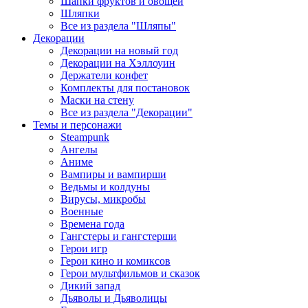
Шапки фруктов и овощей
Шляпки
Все из раздела "Шляпы"
Декорации
Декорации на новый год
Декорации на Хэллоуин
Держатели конфет
Комплекты для постановок
Маски на стену
Все из раздела "Декорации"
Темы и персонажи
Steampunk
Ангелы
Аниме
Вампиры и вампирши
Ведьмы и колдуны
Вирусы, микробы
Военные
Времена года
Гангстеры и гангстерши
Герои игр
Герои кино и комиксов
Герои мультфильмов и сказок
Дикий запад
Дьяволы и Дьяволицы