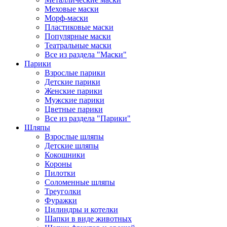
Меховые маски
Морф-маски
Пластиковые маски
Популярные маски
Театральные маски
Все из раздела "Маски"
Парики
Взрослые парики
Детские парики
Женские парики
Мужские парики
Цветные парики
Все из раздела "Парики"
Шляпы
Взрослые шляпы
Детские шляпы
Кокошники
Короны
Пилотки
Соломенные шляпы
Треуголки
Фуражки
Цилиндры и котелки
Шапки в виде животных