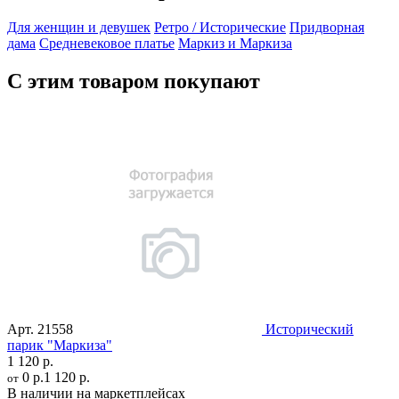
Для женщин и девушек
Ретро / Исторические
Придворная
дама
Средневековое платье
Маркиз и Маркиза
С этим товаром покупают
Арт.
21558
Исторический
парик "Маркиза"
1 120 р.
0 р.
1 120 р.
от
В наличии на маркетплейсах