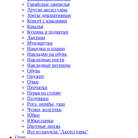
Гавайские ожерелья
Другие аксессуары
Зонты декоративные
Корсет с крыльями
Крылья
Кулоны и подвески
Лысины
Мундштуки
Накидки и плащи
Накладки на обувь
Накладные ногти
Накладные ресницы
Обувь
Оружие
Очки
Перчатки
Перья на голову
Подтяжки
Рога, нимбы, уши
Чулки, колготки
Юбки
Юбки-пачки
Цветные линзы
Все из раздела "Аксессуары"
Грим