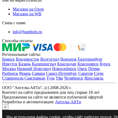
Мы на маркетплейсах
Магазин на Ozon
Магазин на WB
Связь с нами
info@bambolo.ru
Способы оплаты
Региональные сайты:
Брянск
Владивосток
Волгоград
Воронеж
Екатеринбург
Иркутск
Казань
Калининград
Краснодар
Красноярск
Курск
Москва
Нижний Новгород
Новосибирск
Омск
Пермь
Рыбинск
Рязань
Самара
Санкт-Петербург
Саратов
Сочи
Ставрополь
Сыктывкар
Тула
Уфа
Челябинск
Ярославль
ООО "Ангелы-АйТи", (c) 2008-2026 г.
Контент на сайте предназначен для лиц старше 18 лет
Предложения на сайте не являются публичной офертой
Разработка и автоматизация:
Ангелы-АйТи
×
Мы используем файлы cookie, чтобы сайт работал лучше. Пр