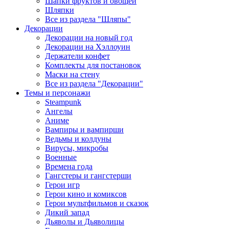
Шапки фруктов и овощей
Шляпки
Все из раздела "Шляпы"
Декорации
Декорации на новый год
Декорации на Хэллоуин
Держатели конфет
Комплекты для постановок
Маски на стену
Все из раздела "Декорации"
Темы и персонажи
Steampunk
Ангелы
Аниме
Вампиры и вампирши
Ведьмы и колдуны
Вирусы, микробы
Военные
Времена года
Гангстеры и гангстерши
Герои игр
Герои кино и комиксов
Герои мультфильмов и сказок
Дикий запад
Дьяволы и Дьяволицы