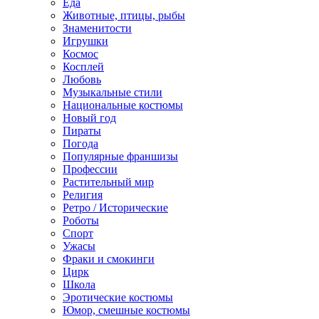
Еда
Животные, птицы, рыбы
Знаменитости
Игрушки
Космос
Косплей
Любовь
Музыкальные стили
Национальные костюмы
Новый год
Пираты
Погода
Популярные франшизы
Профессии
Растительный мир
Религия
Ретро / Исторические
Роботы
Спорт
Ужасы
Фраки и смокинги
Цирк
Школа
Эротические костюмы
Юмор, смешные костюмы