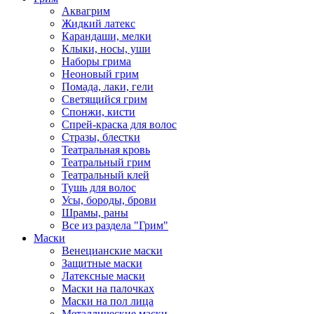
Аквагрим
Жидкий латекс
Карандаши, мелки
Клыки, носы, уши
Наборы грима
Неоновый грим
Помада, лаки, гели
Светящийся грим
Спонжи, кисти
Спрей-краска для волос
Стразы, блестки
Театральная кровь
Театральный грим
Театральный клей
Тушь для волос
Усы, бороды, брови
Шрамы, раны
Все из раздела "Грим"
Маски
Венецианские маски
Защитные маски
Латексные маски
Маски на палочках
Маски на пол лица
Металлические маски