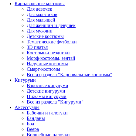
Карнавальные костюмы
Для девочек
Для мальчиков
Для малышей
Для женщин и девушек
Для мужчин
Детские костюмы
Тематические футболки
3D платья
Костюмы-наездники
Морф-костюмы, зентай
Надувные костюмы
Смарт-костюмы
Все из раздела "Карнавальные костюмы"
Кигуруми
Взрослые кигуруми
Детские кигуруми
Пижамы кигуруми
Все из раздела "Кигуруми"
Аксессуары
Бабочки и галстуки
Банданы
Боа
Веера
Волшебные палочки