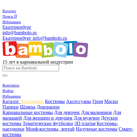
Каталог
0
Поиск
Избранное
Екатеринбург
info@bambolo.ru
Екатеринбург
info@bambolo.ru
15 лет в карнавальной индустрии
Контакты
Войти
Избранное
Каталог
Хэлллоуин
Костюмы
Аксессуары
Грим
Маски
Парики
Шляпы
Декорации
Карнавальные костюмы
Для девочек
Для мальчиков
Для
малышей
Для женщин и девушек
Для мужчин
Детские
костюмы
Тематические футболки
3D платья
Костюмы-
наездники
Морф-костюмы, зентай
Надувные костюмы
Смарт-
костюмы