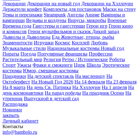
Декорации
Декорации на новый год
Декорации на Хэллоуин
Держатели конфет
Комплекты для постановок
Маски на стену
Темы и персонажи
Steampunk
Ангелы
Аниме
Вампиры и
вампирши
Ведьмы и колдуны
Вирусы, микробы
Военные
Времена года
Гангстеры и гангстерши
Герои игр
Герои кино
и комиксов
Герои мультфильмов и сказок
Дикий запад
Дьяволы и Дьяволицы
Еда
Животные, птицы, рыбы
Знаменитости
Игрушки
Космос
Косплей
Любовь
Музыкальные стили
Национальные костюмы
Новый год
Пираты
Погода
Популярные франшизы
Профессии
Растительный мир
Религия
Ретро / Исторические
Роботы
Спорт
Ужасы
Фраки и смокинги
Цирк
Школа
Эротические
костюмы
Юмор, смешные костюмы
Праздники
На детский спектакль
На масленицу
На
Октоберфест
На Новый Год 2026
На 14 февраля
На 23 февраля
На 8 марта
На день Св. Патрика
На Хэллоуин
На 1 апреля
На
день космонавтики
На парад победы
На праздник Осени
На
утренник
Выпускной в детский сад
Распродажа
Новинки
закрыть
Личный кабинет
Контакты
info@bambolo.ru