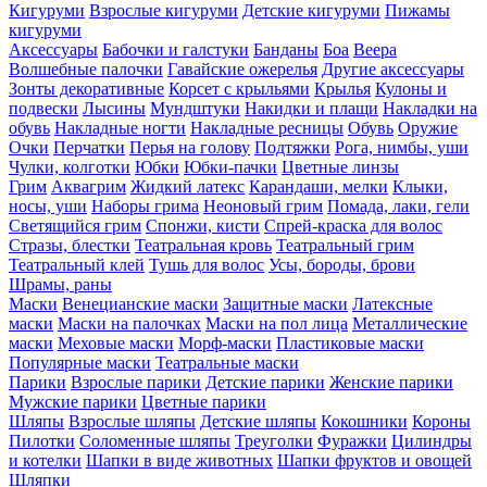
Кигуруми
Взрослые кигуруми
Детские кигуруми
Пижамы
кигуруми
Аксессуары
Бабочки и галстуки
Банданы
Боа
Веера
Волшебные палочки
Гавайские ожерелья
Другие аксессуары
Зонты декоративные
Корсет с крыльями
Крылья
Кулоны и
подвески
Лысины
Мундштуки
Накидки и плащи
Накладки на
обувь
Накладные ногти
Накладные ресницы
Обувь
Оружие
Очки
Перчатки
Перья на голову
Подтяжки
Рога, нимбы, уши
Чулки, колготки
Юбки
Юбки-пачки
Цветные линзы
Грим
Аквагрим
Жидкий латекс
Карандаши, мелки
Клыки,
носы, уши
Наборы грима
Неоновый грим
Помада, лаки, гели
Светящийся грим
Спонжи, кисти
Спрей-краска для волос
Стразы, блестки
Театральная кровь
Театральный грим
Театральный клей
Тушь для волос
Усы, бороды, брови
Шрамы, раны
Маски
Венецианские маски
Защитные маски
Латексные
маски
Маски на палочках
Маски на пол лица
Металлические
маски
Меховые маски
Морф-маски
Пластиковые маски
Популярные маски
Театральные маски
Парики
Взрослые парики
Детские парики
Женские парики
Мужские парики
Цветные парики
Шляпы
Взрослые шляпы
Детские шляпы
Кокошники
Короны
Пилотки
Соломенные шляпы
Треуголки
Фуражки
Цилиндры
и котелки
Шапки в виде животных
Шапки фруктов и овощей
Шляпки