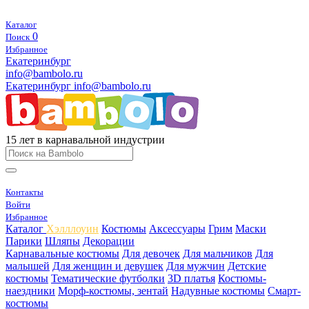
Каталог
0
Поиск
Избранное
Екатеринбург
info@bambolo.ru
Екатеринбург
info@bambolo.ru
15 лет в карнавальной индустрии
Контакты
Войти
Избранное
Каталог
Хэлллоуин
Костюмы
Аксессуары
Грим
Маски
Парики
Шляпы
Декорации
Карнавальные костюмы
Для девочек
Для мальчиков
Для
малышей
Для женщин и девушек
Для мужчин
Детские
костюмы
Тематические футболки
3D платья
Костюмы-
наездники
Морф-костюмы, зентай
Надувные костюмы
Смарт-
костюмы