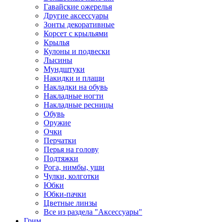
Гавайские ожерелья
Другие аксессуары
Зонты декоративные
Корсет с крыльями
Крылья
Кулоны и подвески
Лысины
Мундштуки
Накидки и плащи
Накладки на обувь
Накладные ногти
Накладные ресницы
Обувь
Оружие
Очки
Перчатки
Перья на голову
Подтяжки
Рога, нимбы, уши
Чулки, колготки
Юбки
Юбки-пачки
Цветные линзы
Все из раздела "Аксессуары"
Грим