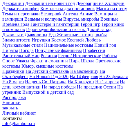
Декорации
Декорации на новый год
Декорации на Хэллоуин
Держатели конфет
Комплекты для постановок
Маски на стену
Темы и персонажи
Steampunk
Ангелы
Аниме
Вампиры и
вампирши
Ведьмы и колдуны
Вирусы, микробы
Военные
Времена года
Гангстеры и гангстерши
Герои игр
Герои кино
и комиксов
Герои мультфильмов и сказок
Дикий запад
Дьяволы и Дьяволицы
Еда
Животные, птицы, рыбы
Знаменитости
Игрушки
Космос
Косплей
Любовь
Музыкальные стили
Национальные костюмы
Новый год
Пираты
Погода
Популярные франшизы
Профессии
Растительный мир
Религия
Ретро / Исторические
Роботы
Спорт
Ужасы
Фраки и смокинги
Цирк
Школа
Эротические
костюмы
Юмор, смешные костюмы
Праздники
На детский спектакль
На масленицу
На
Октоберфест
На Новый Год 2026
На 14 февраля
На 23 февраля
На 8 марта
На день Св. Патрика
На Хэллоуин
На 1 апреля
На
день космонавтики
На парад победы
На праздник Осени
На
утренник
Выпускной в детский сад
Распродажа
Новинки
закрыть
Личный кабинет
Контакты
info@bambolo.ru