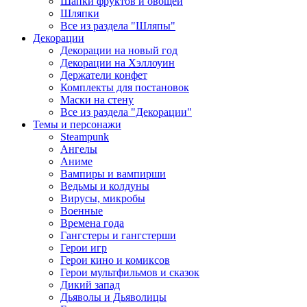
Шапки фруктов и овощей
Шляпки
Все из раздела "Шляпы"
Декорации
Декорации на новый год
Декорации на Хэллоуин
Держатели конфет
Комплекты для постановок
Маски на стену
Все из раздела "Декорации"
Темы и персонажи
Steampunk
Ангелы
Аниме
Вампиры и вампирши
Ведьмы и колдуны
Вирусы, микробы
Военные
Времена года
Гангстеры и гангстерши
Герои игр
Герои кино и комиксов
Герои мультфильмов и сказок
Дикий запад
Дьяволы и Дьяволицы