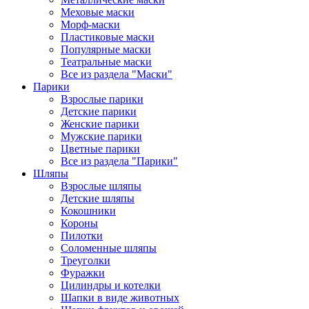
Меховые маски
Морф-маски
Пластиковые маски
Популярные маски
Театральные маски
Все из раздела "Маски"
Парики
Взрослые парики
Детские парики
Женские парики
Мужские парики
Цветные парики
Все из раздела "Парики"
Шляпы
Взрослые шляпы
Детские шляпы
Кокошники
Короны
Пилотки
Соломенные шляпы
Треуголки
Фуражки
Цилиндры и котелки
Шапки в виде животных