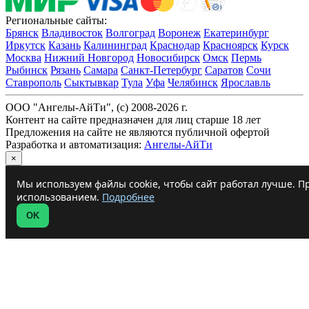
Региональные сайты:
Брянск
Владивосток
Волгоград
Воронеж
Екатеринбург
Иркутск
Казань
Калининград
Краснодар
Красноярск
Курск
Москва
Нижний Новгород
Новосибирск
Омск
Пермь
Рыбинск
Рязань
Самара
Санкт-Петербург
Саратов
Сочи
Ставрополь
Сыктывкар
Тула
Уфа
Челябинск
Ярославль
ООО "Ангелы-АйТи", (c) 2008-2026 г.
Контент на сайте предназначен для лиц старше 18 лет
Предложения на сайте не являются публичной офертой
Разработка и автоматизация:
Ангелы-АйТи
×
Мы используем файлы cookie, чтобы сайт работал лучше. Пр
использованием.
Подробнее
OK