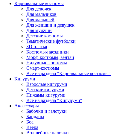
Карнавальные костюмы
Для девочек
Для мальчиков
Для малышей
Для женщин и девушек
Для мужчин
Детские костюмы
Тематические футболки
3D платья
Костюмы-наездники
Морф-костюмы, зентай
Надувные костюмы
Смарт-костюмы
Все из раздела "Карнавальные костюмы"
Кигуруми
Взрослые кигуруми
Детские кигуруми
Пижамы кигуруми
Все из раздела "Кигуруми"
Аксессуары
Бабочки и галстуки
Банданы
Боа
Веера
Волшебные палочки