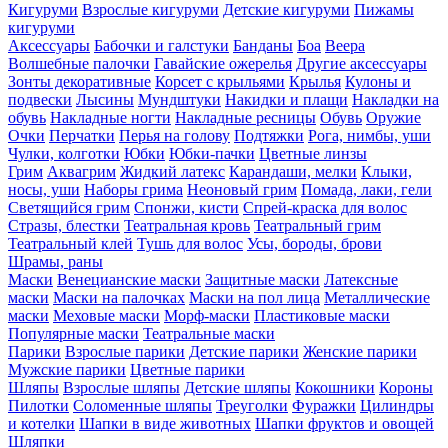
Кигуруми
Взрослые кигуруми
Детские кигуруми
Пижамы
кигуруми
Аксессуары
Бабочки и галстуки
Банданы
Боа
Веера
Волшебные палочки
Гавайские ожерелья
Другие аксессуары
Зонты декоративные
Корсет с крыльями
Крылья
Кулоны и
подвески
Лысины
Мундштуки
Накидки и плащи
Накладки на
обувь
Накладные ногти
Накладные ресницы
Обувь
Оружие
Очки
Перчатки
Перья на голову
Подтяжки
Рога, нимбы, уши
Чулки, колготки
Юбки
Юбки-пачки
Цветные линзы
Грим
Аквагрим
Жидкий латекс
Карандаши, мелки
Клыки,
носы, уши
Наборы грима
Неоновый грим
Помада, лаки, гели
Светящийся грим
Спонжи, кисти
Спрей-краска для волос
Стразы, блестки
Театральная кровь
Театральный грим
Театральный клей
Тушь для волос
Усы, бороды, брови
Шрамы, раны
Маски
Венецианские маски
Защитные маски
Латексные
маски
Маски на палочках
Маски на пол лица
Металлические
маски
Меховые маски
Морф-маски
Пластиковые маски
Популярные маски
Театральные маски
Парики
Взрослые парики
Детские парики
Женские парики
Мужские парики
Цветные парики
Шляпы
Взрослые шляпы
Детские шляпы
Кокошники
Короны
Пилотки
Соломенные шляпы
Треуголки
Фуражки
Цилиндры
и котелки
Шапки в виде животных
Шапки фруктов и овощей
Шляпки