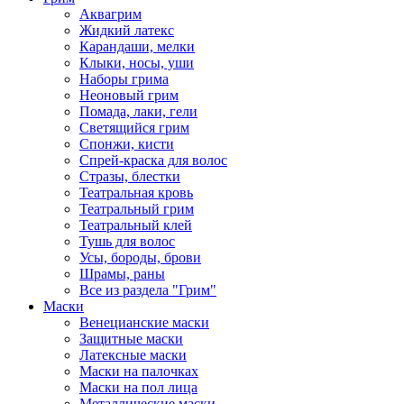
Аквагрим
Жидкий латекс
Карандаши, мелки
Клыки, носы, уши
Наборы грима
Неоновый грим
Помада, лаки, гели
Светящийся грим
Спонжи, кисти
Спрей-краска для волос
Стразы, блестки
Театральная кровь
Театральный грим
Театральный клей
Тушь для волос
Усы, бороды, брови
Шрамы, раны
Все из раздела "Грим"
Маски
Венецианские маски
Защитные маски
Латексные маски
Маски на палочках
Маски на пол лица
Металлические маски