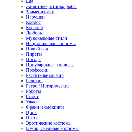
Еда
Животные, птицы, рыбы
Знаменитости
Игрушки
Космос
Косплей
Любовь
Музыкальные стили
Национальные костюмы
Новый год
Пираты
Погода
Популярные франшизы
Профессии
Растительный мир
Религия
Ретро / Исторические
Роботы
Спорт
Ужасы
Фраки и смокинги
Цирк
Школа
Эротические костюмы
Юмор, смешные костюмы