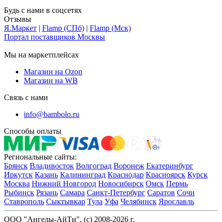
Будь с нами в соцсетях
Отзывы
Я.Маркет
|
Flamp (СПб)
|
Flamp (Мск)
Портал поставщиков Москвы
Мы на маркетплейсах
Магазин на Ozon
Магазин на WB
Связь с нами
info@bambolo.ru
Способы оплаты
Региональные сайты:
Брянск
Владивосток
Волгоград
Воронеж
Екатеринбург
Иркутск
Казань
Калининград
Краснодар
Красноярск
Курск
Москва
Нижний Новгород
Новосибирск
Омск
Пермь
Рыбинск
Рязань
Самара
Санкт-Петербург
Саратов
Сочи
Ставрополь
Сыктывкар
Тула
Уфа
Челябинск
Ярославль
ООО "Ангелы-АйТи", (c) 2008-2026 г.