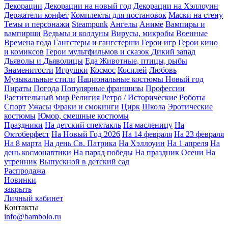
Декорации
Декорации на новый год
Декорации на Хэллоуин
Держатели конфет
Комплекты для постановок
Маски на стену
Темы и персонажи
Steampunk
Ангелы
Аниме
Вампиры и
вампирши
Ведьмы и колдуны
Вирусы, микробы
Военные
Времена года
Гангстеры и гангстерши
Герои игр
Герои кино
и комиксов
Герои мультфильмов и сказок
Дикий запад
Дьяволы и Дьяволицы
Еда
Животные, птицы, рыбы
Знаменитости
Игрушки
Космос
Косплей
Любовь
Музыкальные стили
Национальные костюмы
Новый год
Пираты
Погода
Популярные франшизы
Профессии
Растительный мир
Религия
Ретро / Исторические
Роботы
Спорт
Ужасы
Фраки и смокинги
Цирк
Школа
Эротические
костюмы
Юмор, смешные костюмы
Праздники
На детский спектакль
На масленицу
На
Октоберфест
На Новый Год 2026
На 14 февраля
На 23 февраля
На 8 марта
На день Св. Патрика
На Хэллоуин
На 1 апреля
На
день космонавтики
На парад победы
На праздник Осени
На
утренник
Выпускной в детский сад
Распродажа
Новинки
закрыть
Личный кабинет
Контакты
info@bambolo.ru