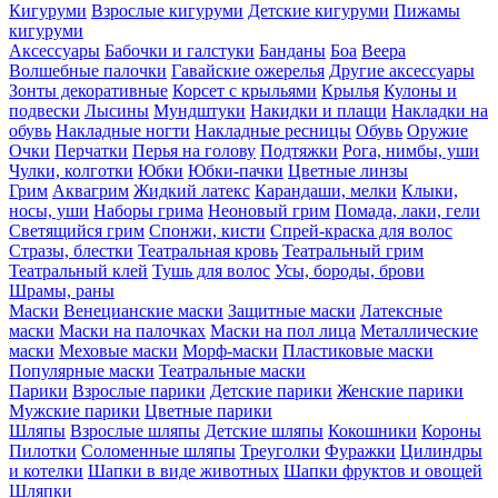
Кигуруми
Взрослые кигуруми
Детские кигуруми
Пижамы
кигуруми
Аксессуары
Бабочки и галстуки
Банданы
Боа
Веера
Волшебные палочки
Гавайские ожерелья
Другие аксессуары
Зонты декоративные
Корсет с крыльями
Крылья
Кулоны и
подвески
Лысины
Мундштуки
Накидки и плащи
Накладки на
обувь
Накладные ногти
Накладные ресницы
Обувь
Оружие
Очки
Перчатки
Перья на голову
Подтяжки
Рога, нимбы, уши
Чулки, колготки
Юбки
Юбки-пачки
Цветные линзы
Грим
Аквагрим
Жидкий латекс
Карандаши, мелки
Клыки,
носы, уши
Наборы грима
Неоновый грим
Помада, лаки, гели
Светящийся грим
Спонжи, кисти
Спрей-краска для волос
Стразы, блестки
Театральная кровь
Театральный грим
Театральный клей
Тушь для волос
Усы, бороды, брови
Шрамы, раны
Маски
Венецианские маски
Защитные маски
Латексные
маски
Маски на палочках
Маски на пол лица
Металлические
маски
Меховые маски
Морф-маски
Пластиковые маски
Популярные маски
Театральные маски
Парики
Взрослые парики
Детские парики
Женские парики
Мужские парики
Цветные парики
Шляпы
Взрослые шляпы
Детские шляпы
Кокошники
Короны
Пилотки
Соломенные шляпы
Треуголки
Фуражки
Цилиндры
и котелки
Шапки в виде животных
Шапки фруктов и овощей
Шляпки