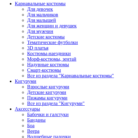
Карнавальные костюмы
Для девочек
Для мальчиков
Для малышей
Для женщин и девушек
Для мужчин
Детские костюмы
Тематические футболки
3D платья
Костюмы-наездники
Морф-костюмы, зентай
Надувные костюмы
Смарт-костюмы
Все из раздела "Карнавальные костюмы"
Кигуруми
Взрослые кигуруми
Детские кигуруми
Пижамы кигуруми
Все из раздела "Кигуруми"
Аксессуары
Бабочки и галстуки
Банданы
Боа
Веера
Волшебные палочки