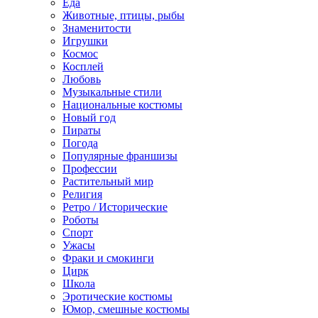
Еда
Животные, птицы, рыбы
Знаменитости
Игрушки
Космос
Косплей
Любовь
Музыкальные стили
Национальные костюмы
Новый год
Пираты
Погода
Популярные франшизы
Профессии
Растительный мир
Религия
Ретро / Исторические
Роботы
Спорт
Ужасы
Фраки и смокинги
Цирк
Школа
Эротические костюмы
Юмор, смешные костюмы