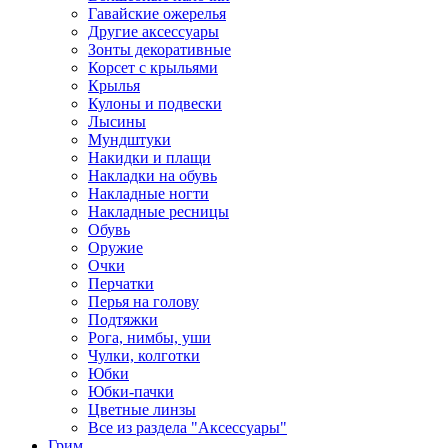
Гавайские ожерелья
Другие аксессуары
Зонты декоративные
Корсет с крыльями
Крылья
Кулоны и подвески
Лысины
Мундштуки
Накидки и плащи
Накладки на обувь
Накладные ногти
Накладные ресницы
Обувь
Оружие
Очки
Перчатки
Перья на голову
Подтяжки
Рога, нимбы, уши
Чулки, колготки
Юбки
Юбки-пачки
Цветные линзы
Все из раздела "Аксессуары"
Грим