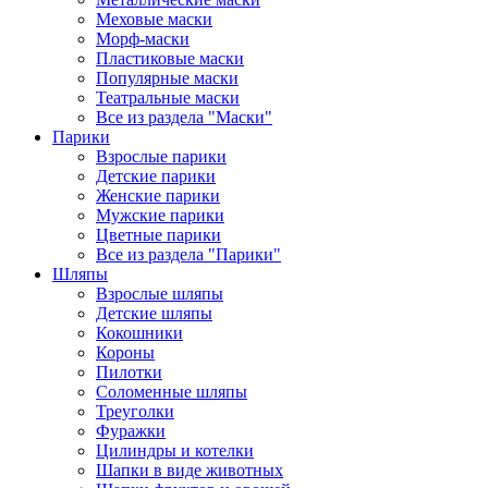
Меховые маски
Морф-маски
Пластиковые маски
Популярные маски
Театральные маски
Все из раздела "Маски"
Парики
Взрослые парики
Детские парики
Женские парики
Мужские парики
Цветные парики
Все из раздела "Парики"
Шляпы
Взрослые шляпы
Детские шляпы
Кокошники
Короны
Пилотки
Соломенные шляпы
Треуголки
Фуражки
Цилиндры и котелки
Шапки в виде животных