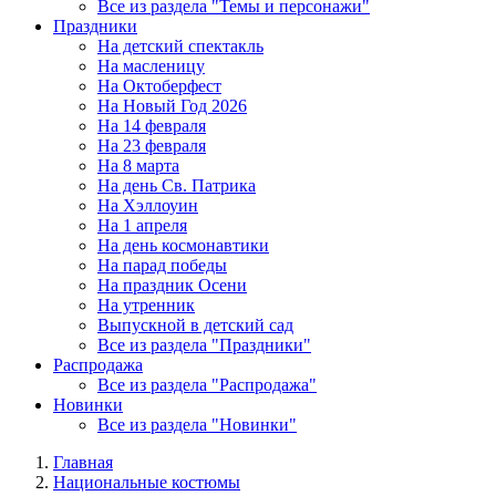
Все из раздела "Темы и персонажи"
Праздники
На детский спектакль
На масленицу
На Октоберфест
На Новый Год 2026
На 14 февраля
На 23 февраля
На 8 марта
На день Св. Патрика
На Хэллоуин
На 1 апреля
На день космонавтики
На парад победы
На праздник Осени
На утренник
Выпускной в детский сад
Все из раздела "Праздники"
Распродажа
Все из раздела "Распродажа"
Новинки
Все из раздела "Новинки"
Главная
Национальные костюмы