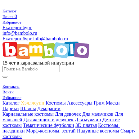
Каталог
0
Поиск
Избранное
Екатеринбург
info@bambolo.ru
Екатеринбург
info@bambolo.ru
15 лет в карнавальной индустрии
Контакты
Войти
Избранное
Каталог
Хэлллоуин
Костюмы
Аксессуары
Грим
Маски
Парики
Шляпы
Декорации
Карнавальные костюмы
Для девочек
Для мальчиков
Для
малышей
Для женщин и девушек
Для мужчин
Детские
костюмы
Тематические футболки
3D платья
Костюмы-
наездники
Морф-костюмы, зентай
Надувные костюмы
Смарт-
костюмы