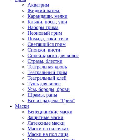
Аквагрим
Жидкий латекс
Карандаши, мелки
Клыки, носы, уши
Наборы грима
Неоновый грим
Помада, лаки, гели
Светящийся грим
Спонжи, кисти
Спрей-краска для волос
Стразы, блестки
Театральная кровь
Театральный грим
Театральный клей
Тушь для волос
Усы, бороды, брови
Шрамы, раны
Все из раздела "Грим"
Маски
Венецианские маски
Защитные маски
Латексные маски
Маски на палочках
Маски на пол лица
Металлические маски