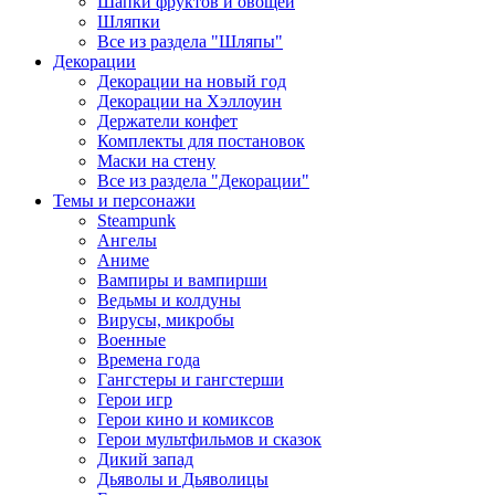
Шапки фруктов и овощей
Шляпки
Все из раздела "Шляпы"
Декорации
Декорации на новый год
Декорации на Хэллоуин
Держатели конфет
Комплекты для постановок
Маски на стену
Все из раздела "Декорации"
Темы и персонажи
Steampunk
Ангелы
Аниме
Вампиры и вампирши
Ведьмы и колдуны
Вирусы, микробы
Военные
Времена года
Гангстеры и гангстерши
Герои игр
Герои кино и комиксов
Герои мультфильмов и сказок
Дикий запад
Дьяволы и Дьяволицы