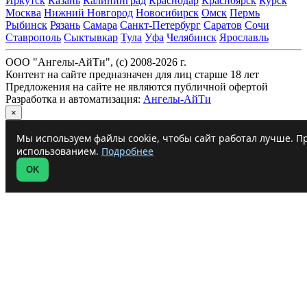
Иркутск
Казань
Калининград
Краснодар
Красноярск
Курск
Москва
Нижний Новгород
Новосибирск
Омск
Пермь
Рыбинск
Рязань
Самара
Санкт-Петербург
Саратов
Сочи
Ставрополь
Сыктывкар
Тула
Уфа
Челябинск
Ярославль
ООО "Ангелы-АйТи", (c) 2008-2026 г.
Контент на сайте предназначен для лиц старше 18 лет
Предложения на сайте не являются публичной офертой
Разработка и автоматизация:
Ангелы-АйТи
×
Мы используем файлы cookie, чтобы сайт работал лучше. Пр
использованием.
Подробнее
OK