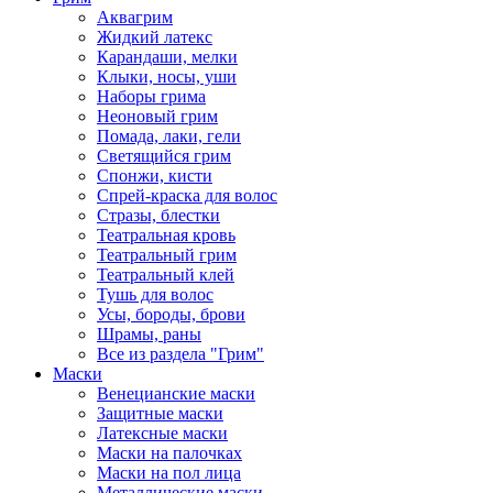
Аквагрим
Жидкий латекс
Карандаши, мелки
Клыки, носы, уши
Наборы грима
Неоновый грим
Помада, лаки, гели
Светящийся грим
Спонжи, кисти
Спрей-краска для волос
Стразы, блестки
Театральная кровь
Театральный грим
Театральный клей
Тушь для волос
Усы, бороды, брови
Шрамы, раны
Все из раздела "Грим"
Маски
Венецианские маски
Защитные маски
Латексные маски
Маски на палочках
Маски на пол лица
Металлические маски