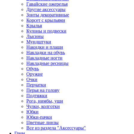
Гавайские ожерелья
Другие аксессуары
Зонты декоративные
Корсет с крыльями
Крылья
Кулоны и подвески
Лысины
Мундштуки
Накидки и плащи
Накладки на обувь
Накладные ногти
Накладные ресницы
Обувь
Оружие
Очки
Перчатки
Перья на голову
Подтяжки
Рога, нимбы, уши
Чулки, колготки
Юбки
Юбки-пачки
Цветные линзы
Все из раздела "Аксессуары"
Грим