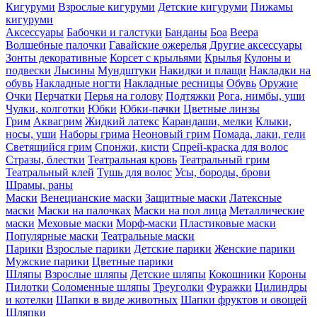
Кигуруми
Взрослые кигуруми
Детские кигуруми
Пижамы
кигуруми
Аксессуары
Бабочки и галстуки
Банданы
Боа
Веера
Волшебные палочки
Гавайские ожерелья
Другие аксессуары
Зонты декоративные
Корсет с крыльями
Крылья
Кулоны и
подвески
Лысины
Мундштуки
Накидки и плащи
Накладки на
обувь
Накладные ногти
Накладные ресницы
Обувь
Оружие
Очки
Перчатки
Перья на голову
Подтяжки
Рога, нимбы, уши
Чулки, колготки
Юбки
Юбки-пачки
Цветные линзы
Грим
Аквагрим
Жидкий латекс
Карандаши, мелки
Клыки,
носы, уши
Наборы грима
Неоновый грим
Помада, лаки, гели
Светящийся грим
Спонжи, кисти
Спрей-краска для волос
Стразы, блестки
Театральная кровь
Театральный грим
Театральный клей
Тушь для волос
Усы, бороды, брови
Шрамы, раны
Маски
Венецианские маски
Защитные маски
Латексные
маски
Маски на палочках
Маски на пол лица
Металлические
маски
Меховые маски
Морф-маски
Пластиковые маски
Популярные маски
Театральные маски
Парики
Взрослые парики
Детские парики
Женские парики
Мужские парики
Цветные парики
Шляпы
Взрослые шляпы
Детские шляпы
Кокошники
Короны
Пилотки
Соломенные шляпы
Треуголки
Фуражки
Цилиндры
и котелки
Шапки в виде животных
Шапки фруктов и овощей
Шляпки