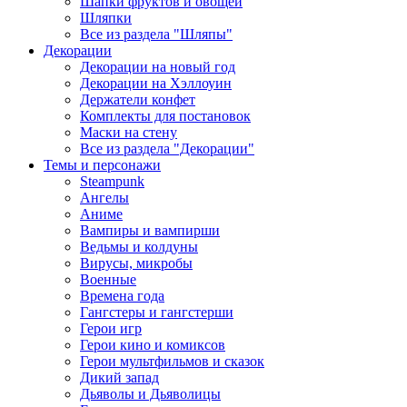
Шапки фруктов и овощей
Шляпки
Все из раздела "Шляпы"
Декорации
Декорации на новый год
Декорации на Хэллоуин
Держатели конфет
Комплекты для постановок
Маски на стену
Все из раздела "Декорации"
Темы и персонажи
Steampunk
Ангелы
Аниме
Вампиры и вампирши
Ведьмы и колдуны
Вирусы, микробы
Военные
Времена года
Гангстеры и гангстерши
Герои игр
Герои кино и комиксов
Герои мультфильмов и сказок
Дикий запад
Дьяволы и Дьяволицы