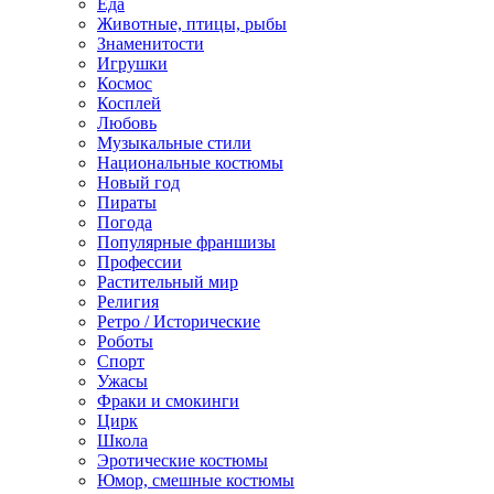
Еда
Животные, птицы, рыбы
Знаменитости
Игрушки
Космос
Косплей
Любовь
Музыкальные стили
Национальные костюмы
Новый год
Пираты
Погода
Популярные франшизы
Профессии
Растительный мир
Религия
Ретро / Исторические
Роботы
Спорт
Ужасы
Фраки и смокинги
Цирк
Школа
Эротические костюмы
Юмор, смешные костюмы