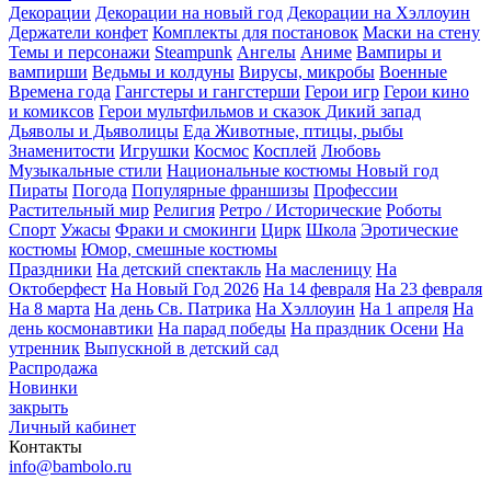
Декорации
Декорации на новый год
Декорации на Хэллоуин
Держатели конфет
Комплекты для постановок
Маски на стену
Темы и персонажи
Steampunk
Ангелы
Аниме
Вампиры и
вампирши
Ведьмы и колдуны
Вирусы, микробы
Военные
Времена года
Гангстеры и гангстерши
Герои игр
Герои кино
и комиксов
Герои мультфильмов и сказок
Дикий запад
Дьяволы и Дьяволицы
Еда
Животные, птицы, рыбы
Знаменитости
Игрушки
Космос
Косплей
Любовь
Музыкальные стили
Национальные костюмы
Новый год
Пираты
Погода
Популярные франшизы
Профессии
Растительный мир
Религия
Ретро / Исторические
Роботы
Спорт
Ужасы
Фраки и смокинги
Цирк
Школа
Эротические
костюмы
Юмор, смешные костюмы
Праздники
На детский спектакль
На масленицу
На
Октоберфест
На Новый Год 2026
На 14 февраля
На 23 февраля
На 8 марта
На день Св. Патрика
На Хэллоуин
На 1 апреля
На
день космонавтики
На парад победы
На праздник Осени
На
утренник
Выпускной в детский сад
Распродажа
Новинки
закрыть
Личный кабинет
Контакты
info@bambolo.ru