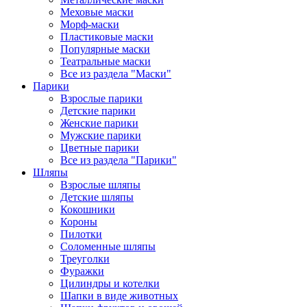
Меховые маски
Морф-маски
Пластиковые маски
Популярные маски
Театральные маски
Все из раздела "Маски"
Парики
Взрослые парики
Детские парики
Женские парики
Мужские парики
Цветные парики
Все из раздела "Парики"
Шляпы
Взрослые шляпы
Детские шляпы
Кокошники
Короны
Пилотки
Соломенные шляпы
Треуголки
Фуражки
Цилиндры и котелки
Шапки в виде животных