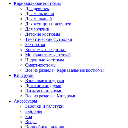
Карнавальные костюмы
Для девочек
Для мальчиков
Для малышей
Для женщин и девушек
Для мужчин
Детские костюмы
Тематические футболки
3D платья
Костюмы-наездники
Морф-костюмы, зентай
Надувные костюмы
Смарт-костюмы
Все из раздела "Карнавальные костюмы"
Кигуруми
Взрослые кигуруми
Детские кигуруми
Пижамы кигуруми
Все из раздела "Кигуруми"
Аксессуары
Бабочки и галстуки
Банданы
Боа
Веера
Волшебные палочки