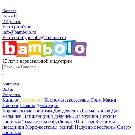
Каталог
0
Поиск
Избранное
Екатеринбург
info@bambolo.ru
Екатеринбург
info@bambolo.ru
15 лет в карнавальной индустрии
Контакты
Войти
Избранное
Каталог
Хэлллоуин
Костюмы
Аксессуары
Грим
Маски
Парики
Шляпы
Декорации
Карнавальные костюмы
Для девочек
Для мальчиков
Для
малышей
Для женщин и девушек
Для мужчин
Детские
костюмы
Тематические футболки
3D платья
Костюмы-
наездники
Морф-костюмы, зентай
Надувные костюмы
Смарт-
костюмы