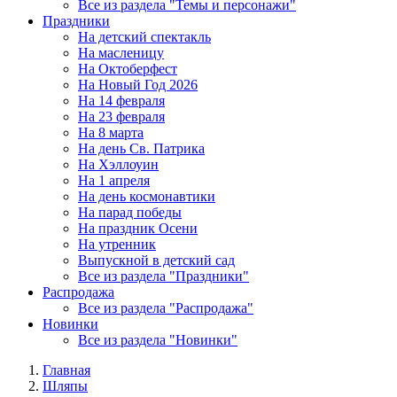
Все из раздела "Темы и персонажи"
Праздники
На детский спектакль
На масленицу
На Октоберфест
На Новый Год 2026
На 14 февраля
На 23 февраля
На 8 марта
На день Св. Патрика
На Хэллоуин
На 1 апреля
На день космонавтики
На парад победы
На праздник Осени
На утренник
Выпускной в детский сад
Все из раздела "Праздники"
Распродажа
Все из раздела "Распродажа"
Новинки
Все из раздела "Новинки"
Главная
Шляпы