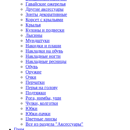
Гавайские ожерелья
Другие аксессуары
Зонты декоративные
Корсет с крыльями
Крылья
Кулоны и подвески
Лысины
Мундштуки
Накидки и плащи
Накладки на обувь
Накладные ногти
Накладные ресницы
Обувь
Оружие
Очки
Перчатки
Перья на голову
Подтяжки
Рога, нимбы, уши
Чулки, колготки
Юбки
Юбки-пачки
Цветные линзы
Все из раздела "Аксессуары"
Грим