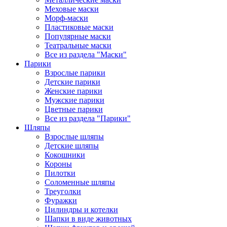
Меховые маски
Морф-маски
Пластиковые маски
Популярные маски
Театральные маски
Все из раздела "Маски"
Парики
Взрослые парики
Детские парики
Женские парики
Мужские парики
Цветные парики
Все из раздела "Парики"
Шляпы
Взрослые шляпы
Детские шляпы
Кокошники
Короны
Пилотки
Соломенные шляпы
Треуголки
Фуражки
Цилиндры и котелки
Шапки в виде животных