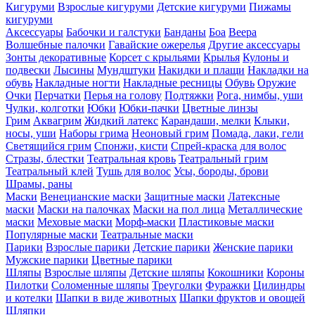
Кигуруми
Взрослые кигуруми
Детские кигуруми
Пижамы
кигуруми
Аксессуары
Бабочки и галстуки
Банданы
Боа
Веера
Волшебные палочки
Гавайские ожерелья
Другие аксессуары
Зонты декоративные
Корсет с крыльями
Крылья
Кулоны и
подвески
Лысины
Мундштуки
Накидки и плащи
Накладки на
обувь
Накладные ногти
Накладные ресницы
Обувь
Оружие
Очки
Перчатки
Перья на голову
Подтяжки
Рога, нимбы, уши
Чулки, колготки
Юбки
Юбки-пачки
Цветные линзы
Грим
Аквагрим
Жидкий латекс
Карандаши, мелки
Клыки,
носы, уши
Наборы грима
Неоновый грим
Помада, лаки, гели
Светящийся грим
Спонжи, кисти
Спрей-краска для волос
Стразы, блестки
Театральная кровь
Театральный грим
Театральный клей
Тушь для волос
Усы, бороды, брови
Шрамы, раны
Маски
Венецианские маски
Защитные маски
Латексные
маски
Маски на палочках
Маски на пол лица
Металлические
маски
Меховые маски
Морф-маски
Пластиковые маски
Популярные маски
Театральные маски
Парики
Взрослые парики
Детские парики
Женские парики
Мужские парики
Цветные парики
Шляпы
Взрослые шляпы
Детские шляпы
Кокошники
Короны
Пилотки
Соломенные шляпы
Треуголки
Фуражки
Цилиндры
и котелки
Шапки в виде животных
Шапки фруктов и овощей
Шляпки