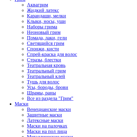
Аквагрим
Жидкий латекс
Карандаши, мелки
Клыки, носы, уши
Наборы грима
Неоновый грим
Помада, лаки, гели
Светящийся грим
Спонжи, кисти
Спрей-краска для волос
Стразы, блестки
Театральная кровь
Театральный грим
Театральный клей
Тушь для волос
Усы, бороды, брови
Шрамы, раны
Все из раздела "Грим"
Маски
Венецианские маски
Защитные маски
Латексные маски
Маски на палочках
Маски на пол лица
Металлические маски