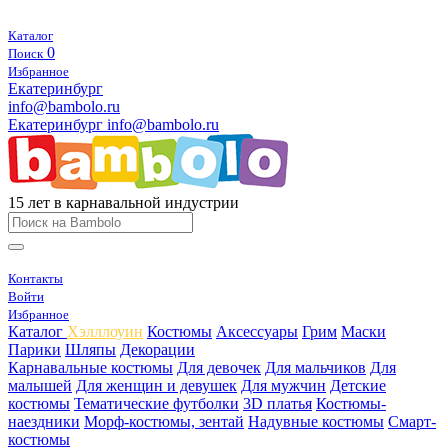
Каталог
0
Поиск
Избранное
Екатеринбург
info@bambolo.ru
Екатеринбург
info@bambolo.ru
15 лет в карнавальной индустрии
Контакты
Войти
Избранное
Каталог
Хэлллоуин
Костюмы
Аксессуары
Грим
Маски
Парики
Шляпы
Декорации
Карнавальные костюмы
Для девочек
Для мальчиков
Для
малышей
Для женщин и девушек
Для мужчин
Детские
костюмы
Тематические футболки
3D платья
Костюмы-
наездники
Морф-костюмы, зентай
Надувные костюмы
Смарт-
костюмы