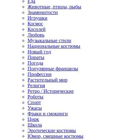
Еда
Животные, птицы, рыбы
Знаменитости
Игрушки
Космос
Косплей
Любовь
Музыкальные стили
Национальные костюмы
Новый год
Пираты
Погода
Популярные франшизы
Профессии
Растительный мир
Религия
Ретро / Исторические
Роботы
Спорт
Ужасы
Фраки и смокинги
Цирк
Школа
Эротические костюмы
Юмор, смешные костюмы