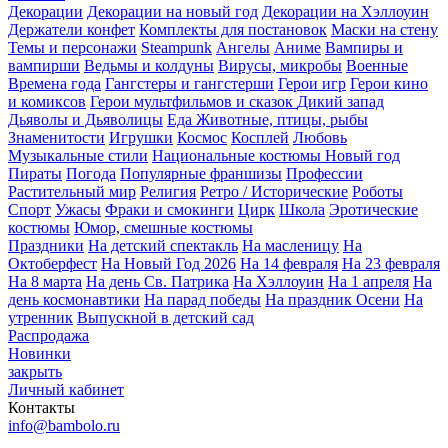
Декорации
Декорации на новый год
Декорации на Хэллоуин
Держатели конфет
Комплекты для постановок
Маски на стену
Темы и персонажи
Steampunk
Ангелы
Аниме
Вампиры и
вампирши
Ведьмы и колдуны
Вирусы, микробы
Военные
Времена года
Гангстеры и гангстерши
Герои игр
Герои кино
и комиксов
Герои мультфильмов и сказок
Дикий запад
Дьяволы и Дьяволицы
Еда
Животные, птицы, рыбы
Знаменитости
Игрушки
Космос
Косплей
Любовь
Музыкальные стили
Национальные костюмы
Новый год
Пираты
Погода
Популярные франшизы
Профессии
Растительный мир
Религия
Ретро / Исторические
Роботы
Спорт
Ужасы
Фраки и смокинги
Цирк
Школа
Эротические
костюмы
Юмор, смешные костюмы
Праздники
На детский спектакль
На масленицу
На
Октоберфест
На Новый Год 2026
На 14 февраля
На 23 февраля
На 8 марта
На день Св. Патрика
На Хэллоуин
На 1 апреля
На
день космонавтики
На парад победы
На праздник Осени
На
утренник
Выпускной в детский сад
Распродажа
Новинки
закрыть
Личный кабинет
Контакты
info@bambolo.ru