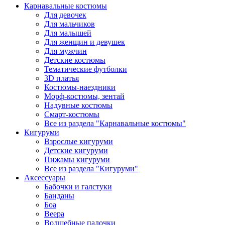
Карнавальные костюмы
Для девочек
Для мальчиков
Для малышей
Для женщин и девушек
Для мужчин
Детские костюмы
Тематические футболки
3D платья
Костюмы-наездники
Морф-костюмы, зентай
Надувные костюмы
Смарт-костюмы
Все из раздела "Карнавальные костюмы"
Кигуруми
Взрослые кигуруми
Детские кигуруми
Пижамы кигуруми
Все из раздела "Кигуруми"
Аксессуары
Бабочки и галстуки
Банданы
Боа
Веера
Волшебные палочки