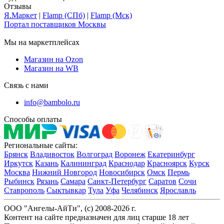
Отзывы
Я.Маркет
|
Flamp (СПб)
|
Flamp (Мск)
Портал поставщиков Москвы
Мы на маркетплейсах
Магазин на Ozon
Магазин на WB
Связь с нами
info@bambolo.ru
Способы оплаты
Региональные сайты:
Брянск
Владивосток
Волгоград
Воронеж
Екатеринбург
Иркутск
Казань
Калининград
Краснодар
Красноярск
Курск
Москва
Нижний Новгород
Новосибирск
Омск
Пермь
Рыбинск
Рязань
Самара
Санкт-Петербург
Саратов
Сочи
Ставрополь
Сыктывкар
Тула
Уфа
Челябинск
Ярославль
ООО "Ангелы-АйТи", (c) 2008-2026 г.
Контент на сайте предназначен для лиц старше 18 лет