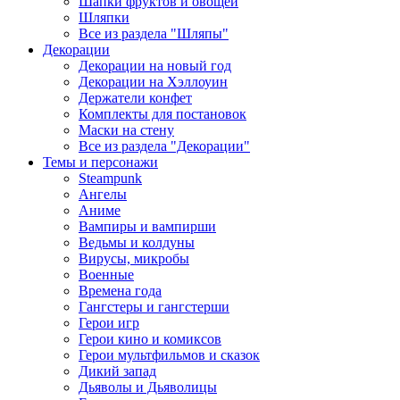
Шапки фруктов и овощей
Шляпки
Все из раздела "Шляпы"
Декорации
Декорации на новый год
Декорации на Хэллоуин
Держатели конфет
Комплекты для постановок
Маски на стену
Все из раздела "Декорации"
Темы и персонажи
Steampunk
Ангелы
Аниме
Вампиры и вампирши
Ведьмы и колдуны
Вирусы, микробы
Военные
Времена года
Гангстеры и гангстерши
Герои игр
Герои кино и комиксов
Герои мультфильмов и сказок
Дикий запад
Дьяволы и Дьяволицы