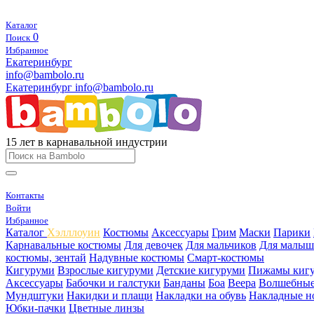
Каталог
0
Поиск
Избранное
Екатеринбург
info@bambolo.ru
Екатеринбург
info@bambolo.ru
15 лет в карнавальной индустрии
Контакты
Войти
Избранное
Каталог
Хэлллоуин
Костюмы
Аксессуары
Грим
Маски
Парики
Карнавальные костюмы
Для девочек
Для мальчиков
Для малыш
костюмы, зентай
Надувные костюмы
Смарт-костюмы
Кигуруми
Взрослые кигуруми
Детские кигуруми
Пижамы киг
Аксессуары
Бабочки и галстуки
Банданы
Боа
Веера
Волшебные
Мундштуки
Накидки и плащи
Накладки на обувь
Накладные н
Юбки-пачки
Цветные линзы