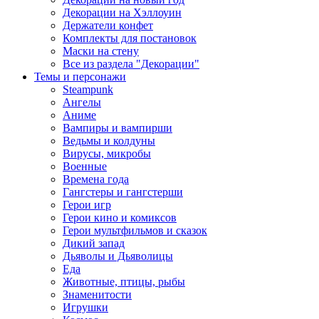
Декорации на Хэллоуин
Держатели конфет
Комплекты для постановок
Маски на стену
Все из раздела "Декорации"
Темы и персонажи
Steampunk
Ангелы
Аниме
Вампиры и вампирши
Ведьмы и колдуны
Вирусы, микробы
Военные
Времена года
Гангстеры и гангстерши
Герои игр
Герои кино и комиксов
Герои мультфильмов и сказок
Дикий запад
Дьяволы и Дьяволицы
Еда
Животные, птицы, рыбы
Знаменитости
Игрушки