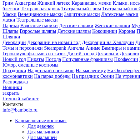
Грим
Аквагрим
Жидкий латекс
Карандаши, мелки
Клыки, нос
блестки
Театральная кровь
Театральный грим
Театральный кле
Маски
Венецианские маски
Защитные маски
Латексные маски
маски
Театральные маски
Парики
Взрослые парики
Детские парики
Женские парики
Муж
Шляпы
Взрослые шляпы
Детские шляпы
Кокошники
Короны
П
Шляпки
Декорации
Декорации на новый год
Декорации на Хэллоуин
Д
Темы и персонажи
Steampunk
Ангелы
Аниме
Вампиры и вамп
Герои мультфильмов и сказок
Дикий запад
Дьяволы и Дьяволи
Новый год
Пираты
Погода
Популярные франшизы
Профессии
Юмор, смешные костюмы
Праздники
На детский спектакль
На масленицу
На Октоберфес
космонавтики
На парад победы
На праздник Осени
На утренн
Распродажа
Новинки
закрыть
Личный кабинет
Контакты
info@bambolo.ru
Карнавальные костюмы
Для девочек
Для мальчиков
Для малышей