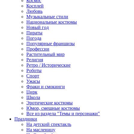
Космос
Косплей
Любовь
Музыкальные стили
Национальные костюмы
Новый год
Пираты
Погода
Популярные франшизы
Профессии
Растительный мир
Религия
Ретро / Исторические
Роботы
Спорт
Ужасы
Фраки и смокинги
Цирк
Школа
Эротические костюмы
Юмор, смешные костюмы
Все из раздела "Темы и персонажи"
Праздники
На детский спектакль
На масленицу