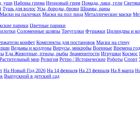
ы, уши
Наборы грима
Неоновый грим
Помада, лаки, гели
Светящ
й
Тушь для волос
Усы, бороды, брови
Шрамы, раны
Маски на палочках
Маски на пол лица
Металлические маски
Ме
ские парики
Цветные парики
илотки
Соломенные шляпы
Треуголки
Фуражки
Цилиндры и ко
ержатели конфет
Комплекты для постановок
Маски на стену
ирши
Ведьмы и колдуны
Вирусы, микробы
Военные
Времена го
цы
Еда
Животные, птицы, рыбы
Знаменитости
Игрушки
Космос
Растительный мир
Религия
Ретро / Исторические
Роботы
Спорт
т
На Новый Год 2026
На 14 февраля
На 23 февраля
На 8 марта
На
ик
Выпускной в детский сад