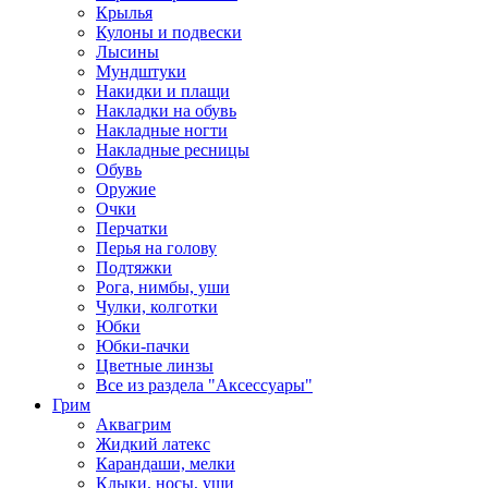
Крылья
Кулоны и подвески
Лысины
Мундштуки
Накидки и плащи
Накладки на обувь
Накладные ногти
Накладные ресницы
Обувь
Оружие
Очки
Перчатки
Перья на голову
Подтяжки
Рога, нимбы, уши
Чулки, колготки
Юбки
Юбки-пачки
Цветные линзы
Все из раздела "Аксессуары"
Грим
Аквагрим
Жидкий латекс
Карандаши, мелки
Клыки, носы, уши