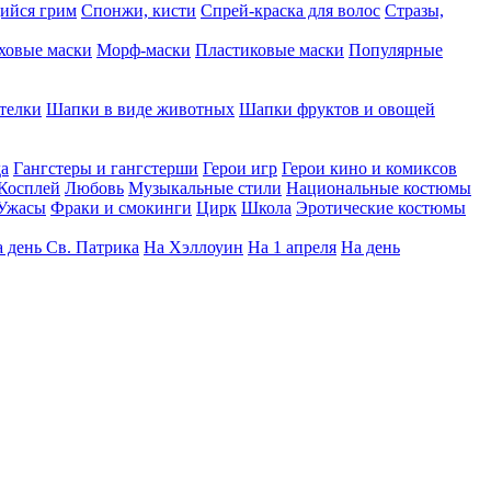
ийся грим
Спонжи, кисти
Спрей-краска для волос
Стразы,
ховые маски
Морф-маски
Пластиковые маски
Популярные
телки
Шапки в виде животных
Шапки фруктов и овощей
да
Гангстеры и гангстерши
Герои игр
Герои кино и комиксов
Косплей
Любовь
Музыкальные стили
Национальные костюмы
Ужасы
Фраки и смокинги
Цирк
Школа
Эротические костюмы
 день Св. Патрика
На Хэллоуин
На 1 апреля
На день