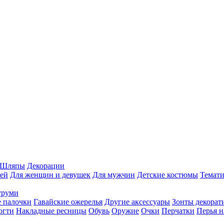
Шляпы
Декорации
ей
Для женщин и девушек
Для мужчин
Детские костюмы
Темати
уруми
 палочки
Гавайские ожерелья
Другие аксессуары
Зонты декорат
огти
Накладные ресницы
Обувь
Оружие
Очки
Перчатки
Перья н