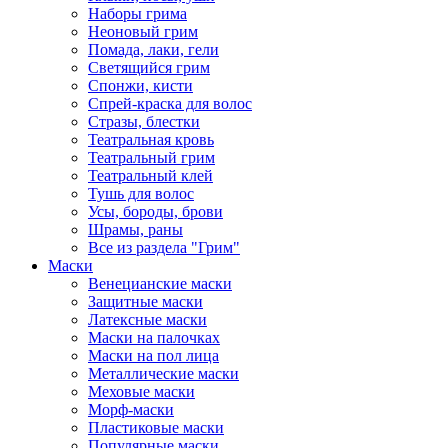
Наборы грима
Неоновый грим
Помада, лаки, гели
Светящийся грим
Спонжи, кисти
Спрей-краска для волос
Стразы, блестки
Театральная кровь
Театральный грим
Театральный клей
Тушь для волос
Усы, бороды, брови
Шрамы, раны
Все из раздела "Грим"
Маски
Венецианские маски
Защитные маски
Латексные маски
Маски на палочках
Маски на пол лица
Металлические маски
Меховые маски
Морф-маски
Пластиковые маски
Популярные маски