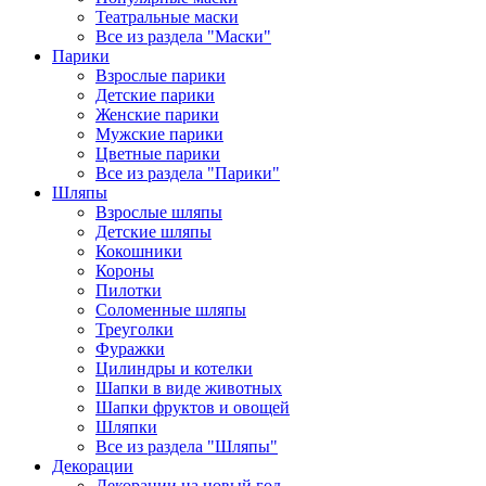
Театральные маски
Все из раздела "Маски"
Парики
Взрослые парики
Детские парики
Женские парики
Мужские парики
Цветные парики
Все из раздела "Парики"
Шляпы
Взрослые шляпы
Детские шляпы
Кокошники
Короны
Пилотки
Соломенные шляпы
Треуголки
Фуражки
Цилиндры и котелки
Шапки в виде животных
Шапки фруктов и овощей
Шляпки
Все из раздела "Шляпы"
Декорации
Декорации на новый год