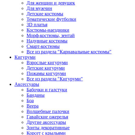
Для женщин и девушек
Для мужчин
Детские костюмы
Тематические футболки
3D платья
Костюмы-наездники
Морф-костюмы, зентай
Надувные костюмы
Смарт-костюмы
Все из раздела "Карнавальные костюмы"
Кигуруми
Взрослые кигуруми
Детские кигуруми
Пижамы кигуруми
Все из раздела "Кигуруми"
Аксессуары
Бабочки и галстуки
Банданы
Боа
Веера
Волшебные палочки
Гавайские ожерелья
Другие аксессуары
Зонты декоративные
Корсет с крыльями