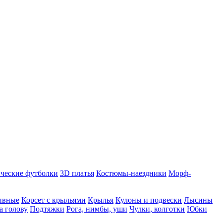
ческие футболки
3D платья
Костюмы-наездники
Морф-
ивные
Корсет с крыльями
Крылья
Кулоны и подвески
Лысины
а голову
Подтяжки
Рога, нимбы, уши
Чулки, колготки
Юбки