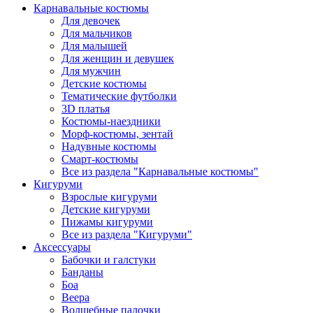
Карнавальные костюмы
Для девочек
Для мальчиков
Для малышей
Для женщин и девушек
Для мужчин
Детские костюмы
Тематические футболки
3D платья
Костюмы-наездники
Морф-костюмы, зентай
Надувные костюмы
Смарт-костюмы
Все из раздела "Карнавальные костюмы"
Кигуруми
Взрослые кигуруми
Детские кигуруми
Пижамы кигуруми
Все из раздела "Кигуруми"
Аксессуары
Бабочки и галстуки
Банданы
Боа
Веера
Волшебные палочки