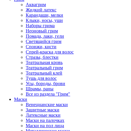
Аквагрим
Жидкий латекс
Карандаши, мелки
Клыки, носы, уши
Наборы грима
Неоновый грим
Помада, лаки, гели
Светящийся грим
Спонжи, кисти
Спрей-краска для волос
Стразы, блестки
Театральная кровь
Театральный грим
Театральный клей
Тушь для волос
Усы, бороды, брови
Шрамы, раны
Все из раздела "Грим"
Маски
Венецианские маски
Защитные маски
Латексные маски
Маски на палочках
Маски на пол лица
Металлические маски