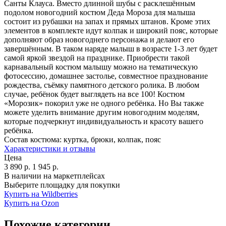
Санты Клауса. Вместо длинной шубы с расклешённым
подолом новогодний костюм Деда Мороза для малыша
состоит из рубашки на запах и прямых штанов. Кроме этих
элементов в комплекте идут колпак и широкий пояс, которые
дополняют образ новогоднего персонажа и делают его
завершённым. В таком наряде малыш в возрасте 1-3 лет будет
самой яркой звездой на празднике. Приобрести такой
карнавальный костюм малышу можно на тематическую
фотосессию, домашнее застолье, совместное празднование
рождества, съёмку памятного детского ролика. В любом
случае, ребёнок будет выглядеть на все 100! Костюм
«Морозик» покорил уже не одного ребёнка. Но Вы также
можете уделить внимание другим новогодним моделям,
которые подчеркнут индивидуальность и красоту вашего
ребёнка.
Состав костюма:
куртка, брюки, колпак, пояс
Характеристики и отзывы
Цена
3 890
р.
1 945
р.
В наличии на маркетплейсах
Выберите площадку для покупки
Купить на Wildberries
Купить на Ozon
Похожие категории