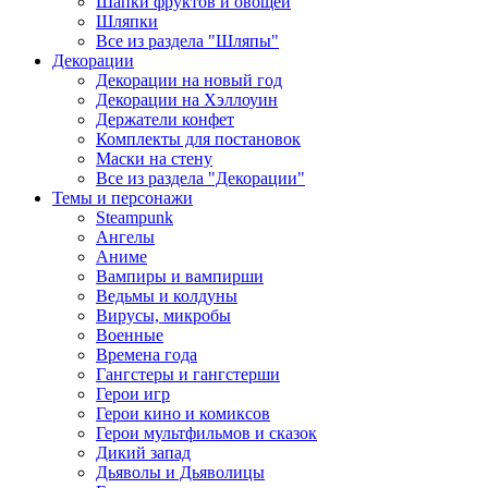
Шапки фруктов и овощей
Шляпки
Все из раздела "Шляпы"
Декорации
Декорации на новый год
Декорации на Хэллоуин
Держатели конфет
Комплекты для постановок
Маски на стену
Все из раздела "Декорации"
Темы и персонажи
Steampunk
Ангелы
Аниме
Вампиры и вампирши
Ведьмы и колдуны
Вирусы, микробы
Военные
Времена года
Гангстеры и гангстерши
Герои игр
Герои кино и комиксов
Герои мультфильмов и сказок
Дикий запад
Дьяволы и Дьяволицы