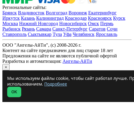
Региональные сайты:
Брянск
Владивосток
Волгоград
Воронеж
Екатеринбург
Иркутск
Казань
Калининград
Краснодар
Красноярск
Курск
Москва
Нижний Новгород
Новосибирск
Омск
Пермь
Рыбинск
Рязань
Самара
Санкт-Петербург
Саратов
Сочи
Ставрополь
Сыктывкар
Тула
Уфа
Челябинск
Ярославль
ООО "Ангелы-АйТи", (c) 2008-2026 г.
Контент на сайте предназначен для лиц старше 18 лет
Предложения на сайте не являются публичной офертой
Разработка и автоматизация:
Ангелы-АйТи
×
Мы используем файлы cookie, чтобы сайт работал лучше. Пр
использованием.
Подробнее
OK