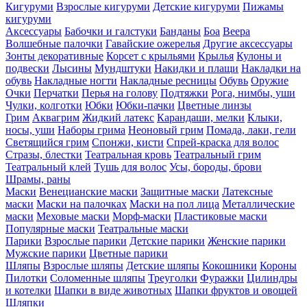
Кигуруми
Взрослые кигуруми
Детские кигуруми
Пижамы
кигуруми
Аксессуары
Бабочки и галстуки
Банданы
Боа
Веера
Волшебные палочки
Гавайские ожерелья
Другие аксессуары
Зонты декоративные
Корсет с крыльями
Крылья
Кулоны и
подвески
Лысины
Мундштуки
Накидки и плащи
Накладки на
обувь
Накладные ногти
Накладные ресницы
Обувь
Оружие
Очки
Перчатки
Перья на голову
Подтяжки
Рога, нимбы, уши
Чулки, колготки
Юбки
Юбки-пачки
Цветные линзы
Грим
Аквагрим
Жидкий латекс
Карандаши, мелки
Клыки,
носы, уши
Наборы грима
Неоновый грим
Помада, лаки, гели
Светящийся грим
Спонжи, кисти
Спрей-краска для волос
Стразы, блестки
Театральная кровь
Театральный грим
Театральный клей
Тушь для волос
Усы, бороды, брови
Шрамы, раны
Маски
Венецианские маски
Защитные маски
Латексные
маски
Маски на палочках
Маски на пол лица
Металлические
маски
Меховые маски
Морф-маски
Пластиковые маски
Популярные маски
Театральные маски
Парики
Взрослые парики
Детские парики
Женские парики
Мужские парики
Цветные парики
Шляпы
Взрослые шляпы
Детские шляпы
Кокошники
Короны
Пилотки
Соломенные шляпы
Треуголки
Фуражки
Цилиндры
и котелки
Шапки в виде животных
Шапки фруктов и овощей
Шляпки