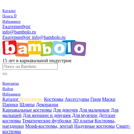
Каталог
0
Поиск
Избранное
Екатеринбург
info@bambolo.ru
Екатеринбург
info@bambolo.ru
15 лет в карнавальной индустрии
Контакты
Войти
Избранное
Каталог
Хэлллоуин
Костюмы
Аксессуары
Грим
Маски
Парики
Шляпы
Декорации
Карнавальные костюмы
Для девочек
Для мальчиков
Для
малышей
Для женщин и девушек
Для мужчин
Детские
костюмы
Тематические футболки
3D платья
Костюмы-
наездники
Морф-костюмы, зентай
Надувные костюмы
Смарт-
костюмы