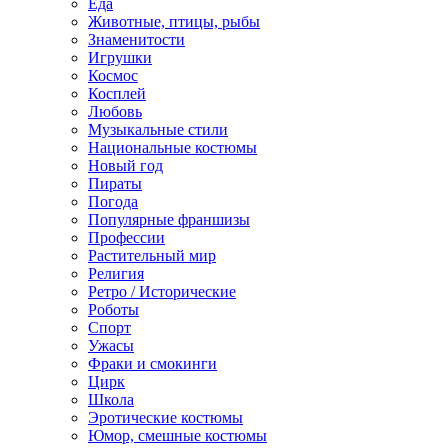
Еда
Животные, птицы, рыбы
Знаменитости
Игрушки
Космос
Косплей
Любовь
Музыкальные стили
Национальные костюмы
Новый год
Пираты
Погода
Популярные франшизы
Профессии
Растительный мир
Религия
Ретро / Исторические
Роботы
Спорт
Ужасы
Фраки и смокинги
Цирк
Школа
Эротические костюмы
Юмор, смешные костюмы