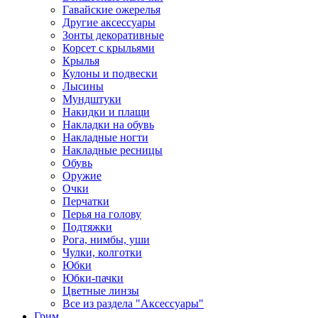
Гавайские ожерелья
Другие аксессуары
Зонты декоративные
Корсет с крыльями
Крылья
Кулоны и подвески
Лысины
Мундштуки
Накидки и плащи
Накладки на обувь
Накладные ногти
Накладные ресницы
Обувь
Оружие
Очки
Перчатки
Перья на голову
Подтяжки
Рога, нимбы, уши
Чулки, колготки
Юбки
Юбки-пачки
Цветные линзы
Все из раздела "Аксессуары"
Грим