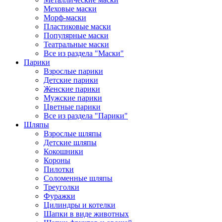
Меховые маски
Морф-маски
Пластиковые маски
Популярные маски
Театральные маски
Все из раздела "Маски"
Парики
Взрослые парики
Детские парики
Женские парики
Мужские парики
Цветные парики
Все из раздела "Парики"
Шляпы
Взрослые шляпы
Детские шляпы
Кокошники
Короны
Пилотки
Соломенные шляпы
Треуголки
Фуражки
Цилиндры и котелки
Шапки в виде животных