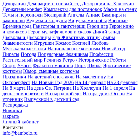
Декорации
Декорации на новый год
Декорации на Хэллоуин
Держатели конфет
Комплекты для постановок
Маски на стену
Темы и персонажи
Steampunk
Ангелы
Аниме
Вампиры и
вампирши
Ведьмы и колдуны
Вирусы, микробы
Военные
Времена года
Гангстеры и гангстерши
Герои игр
Герои кино
и комиксов
Герои мультфильмов и сказок
Дикий запад
Дьяволы и Дьяволицы
Еда
Животные, птицы, рыбы
Знаменитости
Игрушки
Космос
Косплей
Любовь
Музыкальные стили
Национальные костюмы
Новый год
Пираты
Погода
Популярные франшизы
Профессии
Растительный мир
Религия
Ретро / Исторические
Роботы
Спорт
Ужасы
Фраки и смокинги
Цирк
Школа
Эротические
костюмы
Юмор, смешные костюмы
Праздники
На детский спектакль
На масленицу
На
Октоберфест
На Новый Год 2026
На 14 февраля
На 23 февраля
На 8 марта
На день Св. Патрика
На Хэллоуин
На 1 апреля
На
день космонавтики
На парад победы
На праздник Осени
На
утренник
Выпускной в детский сад
Распродажа
Новинки
закрыть
Личный кабинет
Контакты
info@bambolo.ru