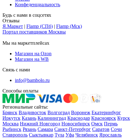
Конфеденциальность
Будь с нами в соцсетях
Отзывы
Я.Маркет
|
Flamp (СПб)
|
Flamp (Мск)
Портал поставщиков Москвы
Мы на маркетплейсах
Магазин на Ozon
Магазин на WB
Связь с нами
info@bambolo.ru
Способы оплаты
Региональные сайты:
Брянск
Владивосток
Волгоград
Воронеж
Екатеринбург
Иркутск
Казань
Калининград
Краснодар
Красноярск
Курск
Москва
Нижний Новгород
Новосибирск
Омск
Пермь
Рыбинск
Рязань
Самара
Санкт-Петербург
Саратов
Сочи
Ставрополь
Сыктывкар
Тула
Уфа
Челябинск
Ярославль