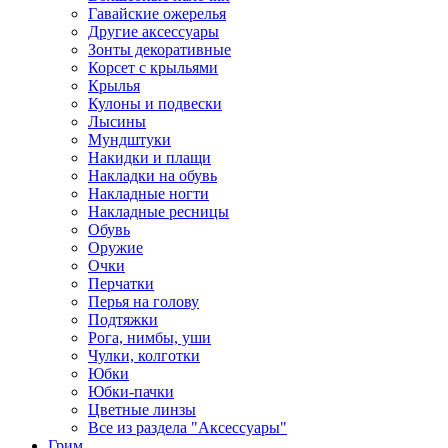
Гавайские ожерелья
Другие аксессуары
Зонты декоративные
Корсет с крыльями
Крылья
Кулоны и подвески
Лысины
Мундштуки
Накидки и плащи
Накладки на обувь
Накладные ногти
Накладные ресницы
Обувь
Оружие
Очки
Перчатки
Перья на голову
Подтяжки
Рога, нимбы, уши
Чулки, колготки
Юбки
Юбки-пачки
Цветные линзы
Все из раздела "Аксессуары"
Грим