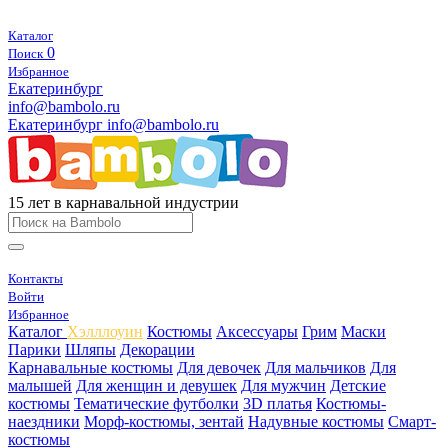
Каталог
0
Поиск
Избранное
Екатеринбург
info@bambolo.ru
Екатеринбург
info@bambolo.ru
15 лет в карнавальной индустрии
Контакты
Войти
Избранное
Каталог
Хэлллоуин
Костюмы
Аксессуары
Грим
Маски
Парики
Шляпы
Декорации
Карнавальные костюмы
Для девочек
Для мальчиков
Для
малышей
Для женщин и девушек
Для мужчин
Детские
костюмы
Тематические футболки
3D платья
Костюмы-
наездники
Морф-костюмы, зентай
Надувные костюмы
Смарт-
костюмы