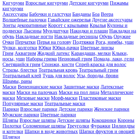
Кигуруми
Взрослые кигуруми
Детские кигуруми
Пижамы
кигуруми
Аксессуары
Бабочки и галстуки
Банданы
Боа
Веера
Волшебные палочки
Гавайские ожерелья
Другие аксессуары
Зонты декоративные
Корсет с крыльями
Крылья
Кулоны и
подвески
Лысины
Мундштуки
Накидки и плащи
Накладки на
обувь
Накладные ногти
Накладные ресницы
Обувь
Оружие
Очки
Перчатки
Перья на голову
Подтяжки
Рога, нимбы, уши
Чулки, колготки
Юбки
Юбки-пачки
Цветные линзы
Грим
Аквагрим
Жидкий латекс
Карандаши, мелки
Клыки,
носы, уши
Наборы грима
Неоновый грим
Помада, лаки, гели
Светящийся грим
Спонжи, кисти
Спрей-краска для волос
Стразы, блестки
Театральная кровь
Театральный грим
Театральный клей
Тушь для волос
Усы, бороды, брови
Шрамы, раны
Маски
Венецианские маски
Защитные маски
Латексные
маски
Маски на палочках
Маски на пол лица
Металлические
маски
Меховые маски
Морф-маски
Пластиковые маски
Популярные маски
Театральные маски
Парики
Взрослые парики
Детские парики
Женские парики
Мужские парики
Цветные парики
Шляпы
Взрослые шляпы
Детские шляпы
Кокошники
Короны
Пилотки
Соломенные шляпы
Треуголки
Фуражки
Цилиндры
и котелки
Шапки в виде животных
Шапки фруктов и овощей
Шляпки