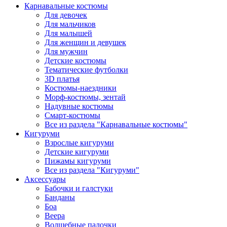
Карнавальные костюмы
Для девочек
Для мальчиков
Для малышей
Для женщин и девушек
Для мужчин
Детские костюмы
Тематические футболки
3D платья
Костюмы-наездники
Морф-костюмы, зентай
Надувные костюмы
Смарт-костюмы
Все из раздела "Карнавальные костюмы"
Кигуруми
Взрослые кигуруми
Детские кигуруми
Пижамы кигуруми
Все из раздела "Кигуруми"
Аксессуары
Бабочки и галстуки
Банданы
Боа
Веера
Волшебные палочки