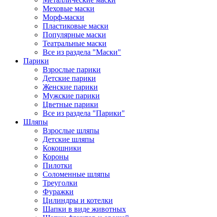
Меховые маски
Морф-маски
Пластиковые маски
Популярные маски
Театральные маски
Все из раздела "Маски"
Парики
Взрослые парики
Детские парики
Женские парики
Мужские парики
Цветные парики
Все из раздела "Парики"
Шляпы
Взрослые шляпы
Детские шляпы
Кокошники
Короны
Пилотки
Соломенные шляпы
Треуголки
Фуражки
Цилиндры и котелки
Шапки в виде животных