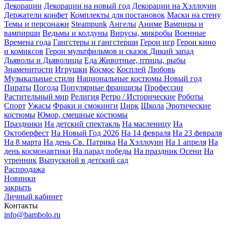
Декорации
Декорации на новый год
Декорации на Хэллоуин
Держатели конфет
Комплекты для постановок
Маски на стену
Темы и персонажи
Steampunk
Ангелы
Аниме
Вампиры и
вампирши
Ведьмы и колдуны
Вирусы, микробы
Военные
Времена года
Гангстеры и гангстерши
Герои игр
Герои кино
и комиксов
Герои мультфильмов и сказок
Дикий запад
Дьяволы и Дьяволицы
Еда
Животные, птицы, рыбы
Знаменитости
Игрушки
Космос
Косплей
Любовь
Музыкальные стили
Национальные костюмы
Новый год
Пираты
Погода
Популярные франшизы
Профессии
Растительный мир
Религия
Ретро / Исторические
Роботы
Спорт
Ужасы
Фраки и смокинги
Цирк
Школа
Эротические
костюмы
Юмор, смешные костюмы
Праздники
На детский спектакль
На масленицу
На
Октоберфест
На Новый Год 2026
На 14 февраля
На 23 февраля
На 8 марта
На день Св. Патрика
На Хэллоуин
На 1 апреля
На
день космонавтики
На парад победы
На праздник Осени
На
утренник
Выпускной в детский сад
Распродажа
Новинки
закрыть
Личный кабинет
Контакты
info@bambolo.ru