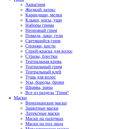
Аквагрим
Жидкий латекс
Карандаши, мелки
Клыки, носы, уши
Наборы грима
Неоновый грим
Помада, лаки, гели
Светящийся грим
Спонжи, кисти
Спрей-краска для волос
Стразы, блестки
Театральная кровь
Театральный грим
Театральный клей
Тушь для волос
Усы, бороды, брови
Шрамы, раны
Все из раздела "Грим"
Маски
Венецианские маски
Защитные маски
Латексные маски
Маски на палочках
Маски на пол лица
Металлические маски