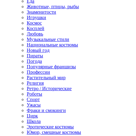
Еда
Животные, птицы, рыбы
Знаменитости
Игрушки
Космос
Косплей
Любовь
Музыкальные стили
Национальные костюмы
Новый год
Пираты
Погода
Популярные франшизы
Профессии
Растительный мир
Религия
Ретро / Исторические
Роботы
Спорт
Ужасы
Фраки и смокинги
Цирк
Школа
Эротические костюмы
Юмор, смешные костюмы