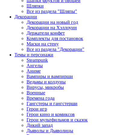
Шапки фруктов и овощей
Шляпки
Все из раздела "Шляпы"
Декорации
Декорации на новый год
Декорации на Хэллоуин
Держатели конфет
Комплекты для постановок
Маски на стену
Все из раздела "Декорации"
Темы и персонажи
Steampunk
Ангелы
Аниме
Вампиры и вампирши
Ведьмы и колдуны
Вирусы, микробы
Военные
Времена года
Гангстеры и гангстерши
Герои игр
Герои кино и комиксов
Герои мультфильмов и сказок
Дикий запад
Дьяволы и Дьяволицы