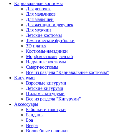
Карнавальные костюмы
Для девочек
Для мальчиков
Для малышей
Для женщин и девушек
Для мужчин
Детские костюмы
Тематические футболки
3D платья
Костюмы-наездники
Морф-костюмы, зентай
Надувные костюмы
Смарт-костюмы
Все из раздела "Карнавальные костюмы"
Кигуруми
Взрослые кигуруми
Детские кигуруми
Пижамы кигуруми
Все из раздела "Кигуруми"
Аксессуары
Бабочки и галстуки
Банданы
Боа
Веера
Волшебные палочки