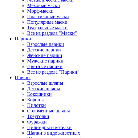
Меховые маски
Морф-маски
Пластиковые маски
Популярные маски
Театральные маски
Все из раздела "Маски"
Парики
Взрослые парики
Детские парики
Женские парики
Мужские парики
Цветные парики
Все из раздела "Парики"
Шляпы
Взрослые шляпы
Детские шляпы
Кокошники
Короны
Пилотки
Соломенные шляпы
Треуголки
Фуражки
Цилиндры и котелки
Шапки в виде животных