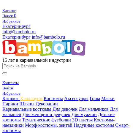
Каталог
0
Поиск
Избранное
Екатеринбург
info@bambolo.ru
Екатеринбург
info@bambolo.ru
15 лет в карнавальной индустрии
Контакты
Войти
Избранное
Каталог
Хэлллоуин
Костюмы
Аксессуары
Грим
Маски
Парики
Шляпы
Декорации
Карнавальные костюмы
Для девочек
Для мальчиков
Для
малышей
Для женщин и девушек
Для мужчин
Детские
костюмы
Тематические футболки
3D платья
Костюмы-
наездники
Морф-костюмы, зентай
Надувные костюмы
Смарт-
костюмы