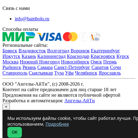
Связь с нами
info@bambolo.ru
Способы оплаты
Региональные сайты:
Брянск
Владивосток
Волгоград
Воронеж
Екатеринбург
Иркутск
Казань
Калининград
Краснодар
Красноярск
Курск
Москва
Нижний Новгород
Новосибирск
Омск
Пермь
Рыбинск
Рязань
Самара
Санкт-Петербург
Саратов
Сочи
Ставрополь
Сыктывкар
Тула
Уфа
Челябинск
Ярославль
ООО "Ангелы-АйТи", (c) 2008-2026 г.
Контент на сайте предназначен для лиц старше 18 лет
Предложения на сайте не являются публичной офертой
Разработка и автоматизация:
Ангелы-АйТи
×
Мы используем файлы cookie, чтобы сайт работал лучше. Пр
использованием.
Подробнее
OK