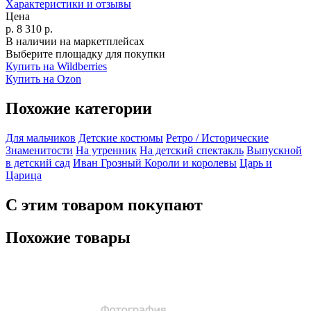
Характеристики и отзывы
Цена
р.
8 310
р.
В наличии на маркетплейсах
Выберите площадку для покупки
Купить на Wildberries
Купить на Ozon
Похожие категории
Для мальчиков
Детские костюмы
Ретро / Исторические
Знаменитости
На утренник
На детский спектакль
Выпускной
в детский сад
Иван Грозный
Короли и королевы
Царь и
Царица
С этим товаром покупают
Похожие товары