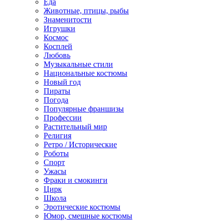
Еда
Животные, птицы, рыбы
Знаменитости
Игрушки
Космос
Косплей
Любовь
Музыкальные стили
Национальные костюмы
Новый год
Пираты
Погода
Популярные франшизы
Профессии
Растительный мир
Религия
Ретро / Исторические
Роботы
Спорт
Ужасы
Фраки и смокинги
Цирк
Школа
Эротические костюмы
Юмор, смешные костюмы