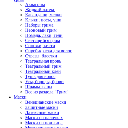
Аквагрим
Жидкий латекс
Карандаши, мелки
Клыки, носы, уши
Наборы грима
Неоновый грим
Помада, лаки, гели
Светящийся грим
Спонжи, кисти
Спрей-краска для волос
Стразы, блестки
Театральная кровь
Театральный грим
Театральный клей
Тушь для волос
Усы, бороды, брови
Шрамы, раны
Все из раздела "Грим"
Маски
Венецианские маски
Защитные маски
Латексные маски
Маски на палочках
Маски на пол лица
Металлические маски