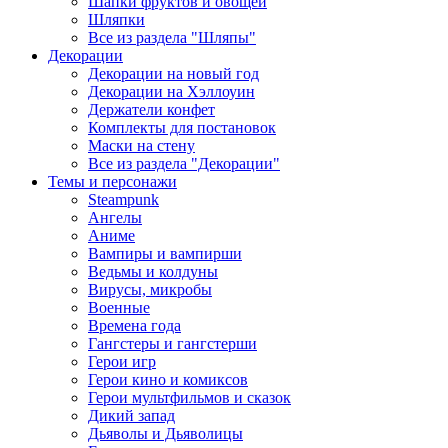
Шапки фруктов и овощей
Шляпки
Все из раздела "Шляпы"
Декорации
Декорации на новый год
Декорации на Хэллоуин
Держатели конфет
Комплекты для постановок
Маски на стену
Все из раздела "Декорации"
Темы и персонажи
Steampunk
Ангелы
Аниме
Вампиры и вампирши
Ведьмы и колдуны
Вирусы, микробы
Военные
Времена года
Гангстеры и гангстерши
Герои игр
Герои кино и комиксов
Герои мультфильмов и сказок
Дикий запад
Дьяволы и Дьяволицы