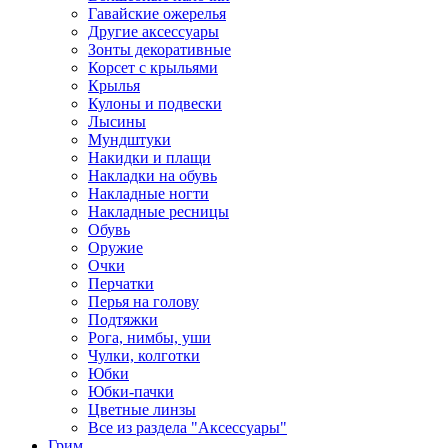
Гавайские ожерелья
Другие аксессуары
Зонты декоративные
Корсет с крыльями
Крылья
Кулоны и подвески
Лысины
Мундштуки
Накидки и плащи
Накладки на обувь
Накладные ногти
Накладные ресницы
Обувь
Оружие
Очки
Перчатки
Перья на голову
Подтяжки
Рога, нимбы, уши
Чулки, колготки
Юбки
Юбки-пачки
Цветные линзы
Все из раздела "Аксессуары"
Грим