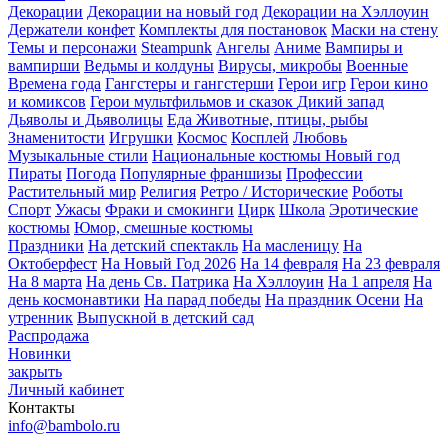
Декорации
Декорации на новый год
Декорации на Хэллоуин
Держатели конфет
Комплекты для постановок
Маски на стену
Темы и персонажи
Steampunk
Ангелы
Аниме
Вампиры и
вампирши
Ведьмы и колдуны
Вирусы, микробы
Военные
Времена года
Гангстеры и гангстерши
Герои игр
Герои кино
и комиксов
Герои мультфильмов и сказок
Дикий запад
Дьяволы и Дьяволицы
Еда
Животные, птицы, рыбы
Знаменитости
Игрушки
Космос
Косплей
Любовь
Музыкальные стили
Национальные костюмы
Новый год
Пираты
Погода
Популярные франшизы
Профессии
Растительный мир
Религия
Ретро / Исторические
Роботы
Спорт
Ужасы
Фраки и смокинги
Цирк
Школа
Эротические
костюмы
Юмор, смешные костюмы
Праздники
На детский спектакль
На масленицу
На
Октоберфест
На Новый Год 2026
На 14 февраля
На 23 февраля
На 8 марта
На день Св. Патрика
На Хэллоуин
На 1 апреля
На
день космонавтики
На парад победы
На праздник Осени
На
утренник
Выпускной в детский сад
Распродажа
Новинки
закрыть
Личный кабинет
Контакты
info@bambolo.ru