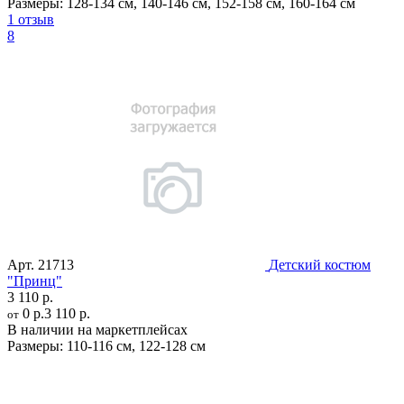
Размеры:
128-134 см
,
140-146 см
,
152-158 см
,
160-164 см
1 отзыв
8
Арт.
21713
Детский костюм
"Принц"
3 110 р.
0 р.
3 110 р.
от
В наличии на маркетплейсах
Размеры:
110-116 см
,
122-128 см