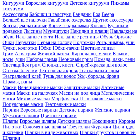
Кигуруми
Взрослые кигуруми
Детские кигуруми
Пижамы
кигуруми
Аксессуары
Бабочки и галстуки
Банданы
Боа
Веера
Волшебные палочки
Гавайские ожерелья
Другие аксессуары
Зонты декоративные
Корсет с крыльями
Крылья
Кулоны и
подвески
Лысины
Мундштуки
Накидки и плащи
Накладки на
обувь
Накладные ногти
Накладные ресницы
Обувь
Оружие
Очки
Перчатки
Перья на голову
Подтяжки
Рога, нимбы, уши
Чулки, колготки
Юбки
Юбки-пачки
Цветные линзы
Грим
Аквагрим
Жидкий латекс
Карандаши, мелки
Клыки,
носы, уши
Наборы грима
Неоновый грим
Помада, лаки, гели
Светящийся грим
Спонжи, кисти
Спрей-краска для волос
Стразы, блестки
Театральная кровь
Театральный грим
Театральный клей
Тушь для волос
Усы, бороды, брови
Шрамы, раны
Маски
Венецианские маски
Защитные маски
Латексные
маски
Маски на палочках
Маски на пол лица
Металлические
маски
Меховые маски
Морф-маски
Пластиковые маски
Популярные маски
Театральные маски
Парики
Взрослые парики
Детские парики
Женские парики
Мужские парики
Цветные парики
Шляпы
Взрослые шляпы
Детские шляпы
Кокошники
Короны
Пилотки
Соломенные шляпы
Треуголки
Фуражки
Цилиндры
и котелки
Шапки в виде животных
Шапки фруктов и овощей
Шляпки