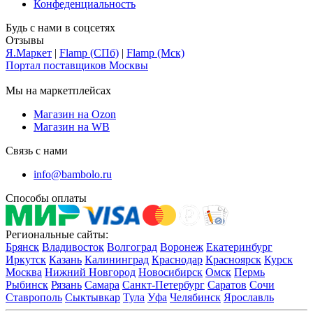
Конфеденциальность
Будь с нами в соцсетях
Отзывы
Я.Маркет
|
Flamp (СПб)
|
Flamp (Мск)
Портал поставщиков Москвы
Мы на маркетплейсах
Магазин на Ozon
Магазин на WB
Связь с нами
info@bambolo.ru
Способы оплаты
Региональные сайты:
Брянск
Владивосток
Волгоград
Воронеж
Екатеринбург
Иркутск
Казань
Калининград
Краснодар
Красноярск
Курск
Москва
Нижний Новгород
Новосибирск
Омск
Пермь
Рыбинск
Рязань
Самара
Санкт-Петербург
Саратов
Сочи
Ставрополь
Сыктывкар
Тула
Уфа
Челябинск
Ярославль