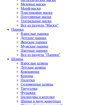
Меховые маски
Морф-маски
Пластиковые маски
Популярные маски
Театральные маски
Все из раздела "Маски"
Парики
Взрослые парики
Детские парики
Женские парики
Мужские парики
Цветные парики
Все из раздела "Парики"
Шляпы
Взрослые шляпы
Детские шляпы
Кокошники
Короны
Пилотки
Соломенные шляпы
Треуголки
Фуражки
Цилиндры и котелки
Шапки в виде животных