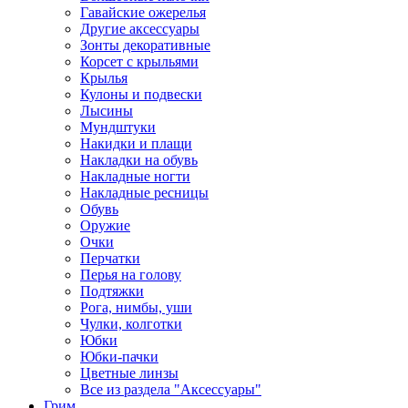
Гавайские ожерелья
Другие аксессуары
Зонты декоративные
Корсет с крыльями
Крылья
Кулоны и подвески
Лысины
Мундштуки
Накидки и плащи
Накладки на обувь
Накладные ногти
Накладные ресницы
Обувь
Оружие
Очки
Перчатки
Перья на голову
Подтяжки
Рога, нимбы, уши
Чулки, колготки
Юбки
Юбки-пачки
Цветные линзы
Все из раздела "Аксессуары"
Грим