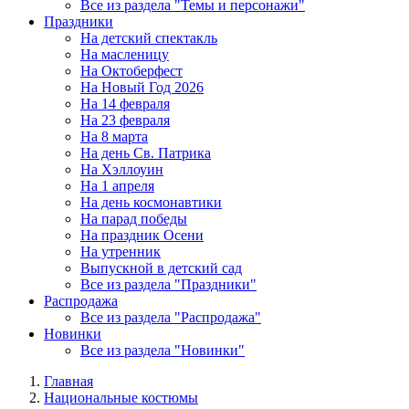
Все из раздела "Темы и персонажи"
Праздники
На детский спектакль
На масленицу
На Октоберфест
На Новый Год 2026
На 14 февраля
На 23 февраля
На 8 марта
На день Св. Патрика
На Хэллоуин
На 1 апреля
На день космонавтики
На парад победы
На праздник Осени
На утренник
Выпускной в детский сад
Все из раздела "Праздники"
Распродажа
Все из раздела "Распродажа"
Новинки
Все из раздела "Новинки"
Главная
Национальные костюмы