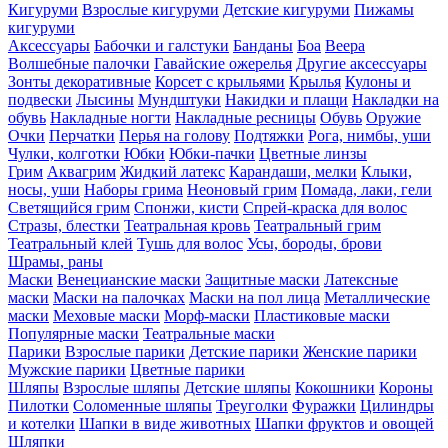
Кигуруми
Взрослые кигуруми
Детские кигуруми
Пижамы
кигуруми
Аксессуары
Бабочки и галстуки
Банданы
Боа
Веера
Волшебные палочки
Гавайские ожерелья
Другие аксессуары
Зонты декоративные
Корсет с крыльями
Крылья
Кулоны и
подвески
Лысины
Мундштуки
Накидки и плащи
Накладки на
обувь
Накладные ногти
Накладные ресницы
Обувь
Оружие
Очки
Перчатки
Перья на голову
Подтяжки
Рога, нимбы, уши
Чулки, колготки
Юбки
Юбки-пачки
Цветные линзы
Грим
Аквагрим
Жидкий латекс
Карандаши, мелки
Клыки,
носы, уши
Наборы грима
Неоновый грим
Помада, лаки, гели
Светящийся грим
Спонжи, кисти
Спрей-краска для волос
Стразы, блестки
Театральная кровь
Театральный грим
Театральный клей
Тушь для волос
Усы, бороды, брови
Шрамы, раны
Маски
Венецианские маски
Защитные маски
Латексные
маски
Маски на палочках
Маски на пол лица
Металлические
маски
Меховые маски
Морф-маски
Пластиковые маски
Популярные маски
Театральные маски
Парики
Взрослые парики
Детские парики
Женские парики
Мужские парики
Цветные парики
Шляпы
Взрослые шляпы
Детские шляпы
Кокошники
Короны
Пилотки
Соломенные шляпы
Треуголки
Фуражки
Цилиндры
и котелки
Шапки в виде животных
Шапки фруктов и овощей
Шляпки