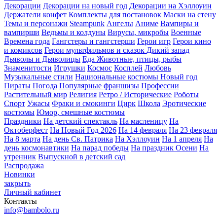
Декорации
Декорации на новый год
Декорации на Хэллоуин
Держатели конфет
Комплекты для постановок
Маски на стену
Темы и персонажи
Steampunk
Ангелы
Аниме
Вампиры и
вампирши
Ведьмы и колдуны
Вирусы, микробы
Военные
Времена года
Гангстеры и гангстерши
Герои игр
Герои кино
и комиксов
Герои мультфильмов и сказок
Дикий запад
Дьяволы и Дьяволицы
Еда
Животные, птицы, рыбы
Знаменитости
Игрушки
Космос
Косплей
Любовь
Музыкальные стили
Национальные костюмы
Новый год
Пираты
Погода
Популярные франшизы
Профессии
Растительный мир
Религия
Ретро / Исторические
Роботы
Спорт
Ужасы
Фраки и смокинги
Цирк
Школа
Эротические
костюмы
Юмор, смешные костюмы
Праздники
На детский спектакль
На масленицу
На
Октоберфест
На Новый Год 2026
На 14 февраля
На 23 февраля
На 8 марта
На день Св. Патрика
На Хэллоуин
На 1 апреля
На
день космонавтики
На парад победы
На праздник Осени
На
утренник
Выпускной в детский сад
Распродажа
Новинки
закрыть
Личный кабинет
Контакты
info@bambolo.ru