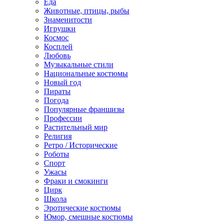
Еда
Животные, птицы, рыбы
Знаменитости
Игрушки
Космос
Косплей
Любовь
Музыкальные стили
Национальные костюмы
Новый год
Пираты
Погода
Популярные франшизы
Профессии
Растительный мир
Религия
Ретро / Исторические
Роботы
Спорт
Ужасы
Фраки и смокинги
Цирк
Школа
Эротические костюмы
Юмор, смешные костюмы