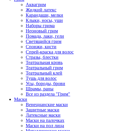
Аквагрим
Жидкий латекс
Карандаши, мелки
Клыки, носы, уши
Наборы грима
Неоновый грим
Помада, лаки, гели
Светящийся грим
Спонжи, кисти
Спрей-краска для волос
Стразы, блестки
Театральная кровь
Театральный грим
Театральный клей
Тушь для волос
Усы, бороды, брови
Шрамы, раны
Все из раздела "Грим"
Маски
Венецианские маски
Защитные маски
Латексные маски
Маски на палочках
Маски на пол лица
Металлические маски