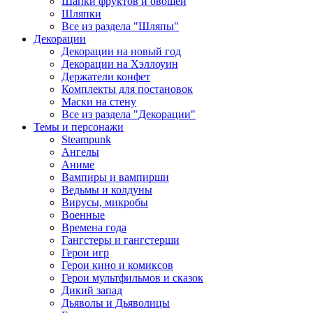
Шапки фруктов и овощей
Шляпки
Все из раздела "Шляпы"
Декорации
Декорации на новый год
Декорации на Хэллоуин
Держатели конфет
Комплекты для постановок
Маски на стену
Все из раздела "Декорации"
Темы и персонажи
Steampunk
Ангелы
Аниме
Вампиры и вампирши
Ведьмы и колдуны
Вирусы, микробы
Военные
Времена года
Гангстеры и гангстерши
Герои игр
Герои кино и комиксов
Герои мультфильмов и сказок
Дикий запад
Дьяволы и Дьяволицы