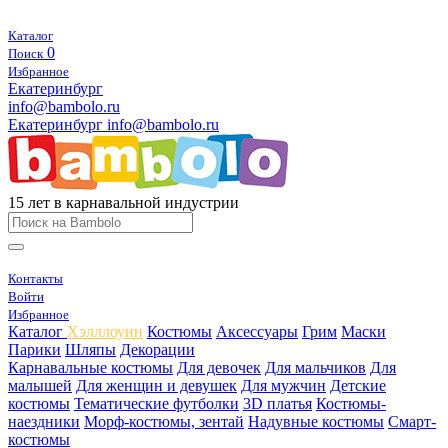
Каталог
0
Поиск
Избранное
Екатеринбург
info@bambolo.ru
Екатеринбург
info@bambolo.ru
15 лет в карнавальной индустрии
Контакты
Войти
Избранное
Каталог
Хэлллоуин
Костюмы
Аксессуары
Грим
Маски
Парики
Шляпы
Декорации
Карнавальные костюмы
Для девочек
Для мальчиков
Для
малышей
Для женщин и девушек
Для мужчин
Детские
костюмы
Тематические футболки
3D платья
Костюмы-
наездники
Морф-костюмы, зентай
Надувные костюмы
Смарт-
костюмы