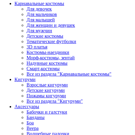
Карнавальные костюмы
Для девочек
Для мальчиков
Для малышей
Для женщин и девушек
Для мужчин
Детские костюмы
Тематические футболки
3D платья
Костюмы-наездники
Морф-костюмы, зентай
Надувные костюмы
Смарт-костюмы
Все из раздела "Карнавальные костюмы"
Кигуруми
Взрослые кигуруми
Детские кигуруми
Пижамы кигуруми
Все из раздела "Кигуруми"
Аксессуары
Бабочки и галстуки
Банданы
Боа
Веера
Волшебные палочки