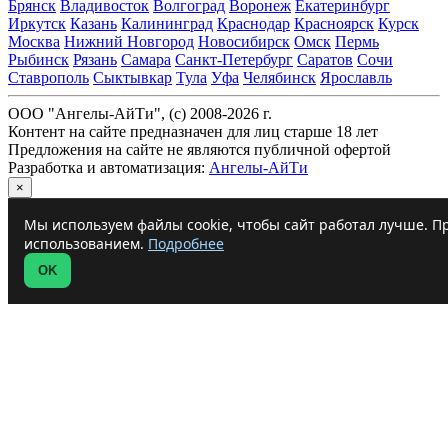
Брянск
Владивосток
Волгоград
Воронеж
Екатеринбург
Иркутск
Казань
Калининград
Краснодар
Красноярск
Курск
Москва
Нижний Новгород
Новосибирск
Омск
Пермь
Рыбинск
Рязань
Самара
Санкт-Петербург
Саратов
Сочи
Ставрополь
Сыктывкар
Тула
Уфа
Челябинск
Ярославль
ООО "Ангелы-АйТи", (c) 2008-2026 г.
Контент на сайте предназначен для лиц старше 18 лет
Предложения на сайте не являются публичной офертой
Разработка и автоматизация:
Ангелы-АйТи
×
Мы используем файлы cookie, чтобы сайт работал лучше. Пр
использованием.
Подробнее
OK