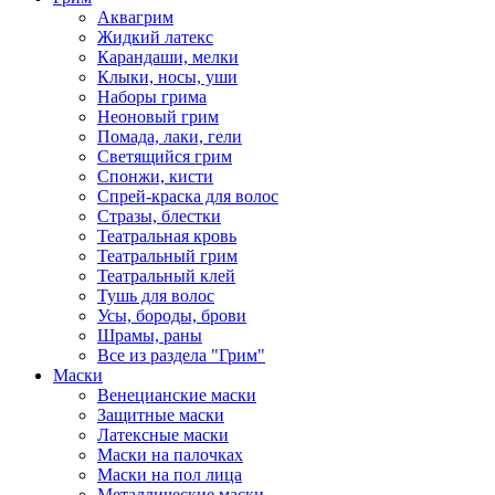
Аквагрим
Жидкий латекс
Карандаши, мелки
Клыки, носы, уши
Наборы грима
Неоновый грим
Помада, лаки, гели
Светящийся грим
Спонжи, кисти
Спрей-краска для волос
Стразы, блестки
Театральная кровь
Театральный грим
Театральный клей
Тушь для волос
Усы, бороды, брови
Шрамы, раны
Все из раздела "Грим"
Маски
Венецианские маски
Защитные маски
Латексные маски
Маски на палочках
Маски на пол лица
Металлические маски