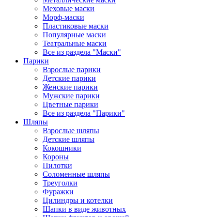
Меховые маски
Морф-маски
Пластиковые маски
Популярные маски
Театральные маски
Все из раздела "Маски"
Парики
Взрослые парики
Детские парики
Женские парики
Мужские парики
Цветные парики
Все из раздела "Парики"
Шляпы
Взрослые шляпы
Детские шляпы
Кокошники
Короны
Пилотки
Соломенные шляпы
Треуголки
Фуражки
Цилиндры и котелки
Шапки в виде животных