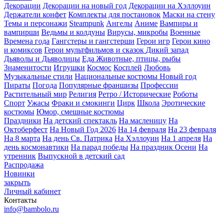
Декорации
Декорации на новый год
Декорации на Хэллоуин
Держатели конфет
Комплекты для постановок
Маски на стену
Темы и персонажи
Steampunk
Ангелы
Аниме
Вампиры и
вампирши
Ведьмы и колдуны
Вирусы, микробы
Военные
Времена года
Гангстеры и гангстерши
Герои игр
Герои кино
и комиксов
Герои мультфильмов и сказок
Дикий запад
Дьяволы и Дьяволицы
Еда
Животные, птицы, рыбы
Знаменитости
Игрушки
Космос
Косплей
Любовь
Музыкальные стили
Национальные костюмы
Новый год
Пираты
Погода
Популярные франшизы
Профессии
Растительный мир
Религия
Ретро / Исторические
Роботы
Спорт
Ужасы
Фраки и смокинги
Цирк
Школа
Эротические
костюмы
Юмор, смешные костюмы
Праздники
На детский спектакль
На масленицу
На
Октоберфест
На Новый Год 2026
На 14 февраля
На 23 февраля
На 8 марта
На день Св. Патрика
На Хэллоуин
На 1 апреля
На
день космонавтики
На парад победы
На праздник Осени
На
утренник
Выпускной в детский сад
Распродажа
Новинки
закрыть
Личный кабинет
Контакты
info@bambolo.ru