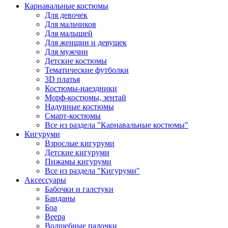
Карнавальные костюмы
Для девочек
Для мальчиков
Для малышей
Для женщин и девушек
Для мужчин
Детские костюмы
Тематические футболки
3D платья
Костюмы-наездники
Морф-костюмы, зентай
Надувные костюмы
Смарт-костюмы
Все из раздела "Карнавальные костюмы"
Кигуруми
Взрослые кигуруми
Детские кигуруми
Пижамы кигуруми
Все из раздела "Кигуруми"
Аксессуары
Бабочки и галстуки
Банданы
Боа
Веера
Волшебные палочки