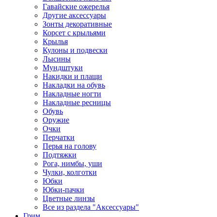
Гавайские ожерелья
Другие аксессуары
Зонты декоративные
Корсет с крыльями
Крылья
Кулоны и подвески
Лысины
Мундштуки
Накидки и плащи
Накладки на обувь
Накладные ногти
Накладные ресницы
Обувь
Оружие
Очки
Перчатки
Перья на голову
Подтяжки
Рога, нимбы, уши
Чулки, колготки
Юбки
Юбки-пачки
Цветные линзы
Все из раздела "Аксессуары"
Грим