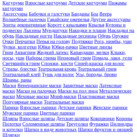
Кигуруми
Взрослые кигуруми
Детские кигуруми
Пижамы
кигуруми
Аксессуары
Бабочки и галстуки
Банданы
Боа
Веера
Волшебные палочки
Гавайские ожерелья
Другие аксессуары
Зонты декоративные
Корсет с крыльями
Крылья
Кулоны и
подвески
Лысины
Мундштуки
Накидки и плащи
Накладки на
обувь
Накладные ногти
Накладные ресницы
Обувь
Оружие
Очки
Перчатки
Перья на голову
Подтяжки
Рога, нимбы, уши
Чулки, колготки
Юбки
Юбки-пачки
Цветные линзы
Грим
Аквагрим
Жидкий латекс
Карандаши, мелки
Клыки,
носы, уши
Наборы грима
Неоновый грим
Помада, лаки, гели
Светящийся грим
Спонжи, кисти
Спрей-краска для волос
Стразы, блестки
Театральная кровь
Театральный грим
Театральный клей
Тушь для волос
Усы, бороды, брови
Шрамы, раны
Маски
Венецианские маски
Защитные маски
Латексные
маски
Маски на палочках
Маски на пол лица
Металлические
маски
Меховые маски
Морф-маски
Пластиковые маски
Популярные маски
Театральные маски
Парики
Взрослые парики
Детские парики
Женские парики
Мужские парики
Цветные парики
Шляпы
Взрослые шляпы
Детские шляпы
Кокошники
Короны
Пилотки
Соломенные шляпы
Треуголки
Фуражки
Цилиндры
и котелки
Шапки в виде животных
Шапки фруктов и овощей
Шляпки