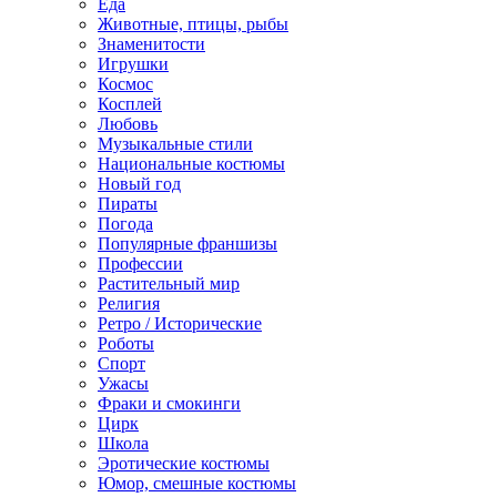
Еда
Животные, птицы, рыбы
Знаменитости
Игрушки
Космос
Косплей
Любовь
Музыкальные стили
Национальные костюмы
Новый год
Пираты
Погода
Популярные франшизы
Профессии
Растительный мир
Религия
Ретро / Исторические
Роботы
Спорт
Ужасы
Фраки и смокинги
Цирк
Школа
Эротические костюмы
Юмор, смешные костюмы