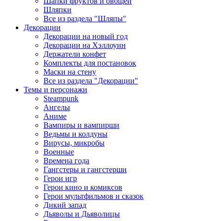
Шапки фруктов и овощей
Шляпки
Все из раздела "Шляпы"
Декорации
Декорации на новый год
Декорации на Хэллоуин
Держатели конфет
Комплекты для постановок
Маски на стену
Все из раздела "Декорации"
Темы и персонажи
Steampunk
Ангелы
Аниме
Вампиры и вампирши
Ведьмы и колдуны
Вирусы, микробы
Военные
Времена года
Гангстеры и гангстерши
Герои игр
Герои кино и комиксов
Герои мультфильмов и сказок
Дикий запад
Дьяволы и Дьяволицы