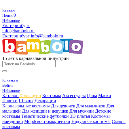
Каталог
0
Поиск
Избранное
Екатеринбург
info@bambolo.ru
Екатеринбург
info@bambolo.ru
15 лет в карнавальной индустрии
Контакты
Войти
Избранное
Каталог
Хэлллоуин
Костюмы
Аксессуары
Грим
Маски
Парики
Шляпы
Декорации
Карнавальные костюмы
Для девочек
Для мальчиков
Для
малышей
Для женщин и девушек
Для мужчин
Детские
костюмы
Тематические футболки
3D платья
Костюмы-
наездники
Морф-костюмы, зентай
Надувные костюмы
Смарт-
костюмы