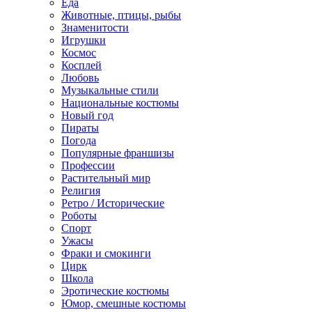
Еда
Животные, птицы, рыбы
Знаменитости
Игрушки
Космос
Косплей
Любовь
Музыкальные стили
Национальные костюмы
Новый год
Пираты
Погода
Популярные франшизы
Профессии
Растительный мир
Религия
Ретро / Исторические
Роботы
Спорт
Ужасы
Фраки и смокинги
Цирк
Школа
Эротические костюмы
Юмор, смешные костюмы