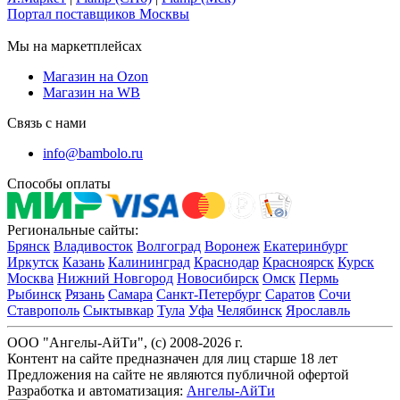
Портал поставщиков Москвы
Мы на маркетплейсах
Магазин на Ozon
Магазин на WB
Связь с нами
info@bambolo.ru
Способы оплаты
Региональные сайты:
Брянск
Владивосток
Волгоград
Воронеж
Екатеринбург
Иркутск
Казань
Калининград
Краснодар
Красноярск
Курск
Москва
Нижний Новгород
Новосибирск
Омск
Пермь
Рыбинск
Рязань
Самара
Санкт-Петербург
Саратов
Сочи
Ставрополь
Сыктывкар
Тула
Уфа
Челябинск
Ярославль
ООО "Ангелы-АйТи", (c) 2008-2026 г.
Контент на сайте предназначен для лиц старше 18 лет
Предложения на сайте не являются публичной офертой
Разработка и автоматизация:
Ангелы-АйТи