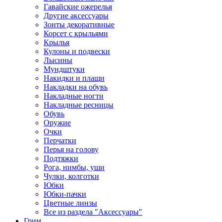
Гавайские ожерелья
Другие аксессуары
Зонты декоративные
Корсет с крыльями
Крылья
Кулоны и подвески
Лысины
Мундштуки
Накидки и плащи
Накладки на обувь
Накладные ногти
Накладные ресницы
Обувь
Оружие
Очки
Перчатки
Перья на голову
Подтяжки
Рога, нимбы, уши
Чулки, колготки
Юбки
Юбки-пачки
Цветные линзы
Все из раздела "Аксессуары"
Грим