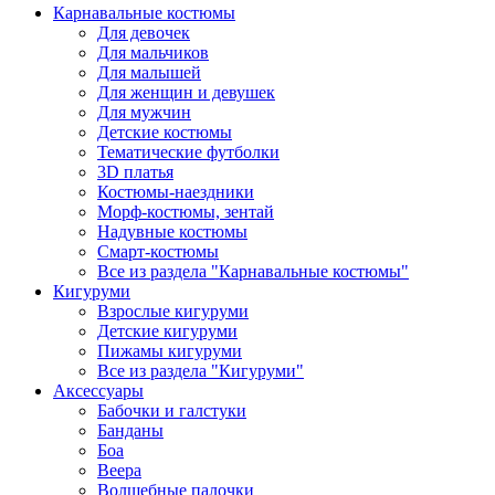
Карнавальные костюмы
Для девочек
Для мальчиков
Для малышей
Для женщин и девушек
Для мужчин
Детские костюмы
Тематические футболки
3D платья
Костюмы-наездники
Морф-костюмы, зентай
Надувные костюмы
Смарт-костюмы
Все из раздела "Карнавальные костюмы"
Кигуруми
Взрослые кигуруми
Детские кигуруми
Пижамы кигуруми
Все из раздела "Кигуруми"
Аксессуары
Бабочки и галстуки
Банданы
Боа
Веера
Волшебные палочки