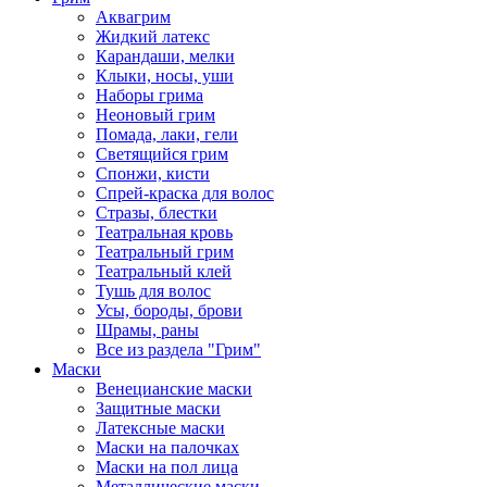
Аквагрим
Жидкий латекс
Карандаши, мелки
Клыки, носы, уши
Наборы грима
Неоновый грим
Помада, лаки, гели
Светящийся грим
Спонжи, кисти
Спрей-краска для волос
Стразы, блестки
Театральная кровь
Театральный грим
Театральный клей
Тушь для волос
Усы, бороды, брови
Шрамы, раны
Все из раздела "Грим"
Маски
Венецианские маски
Защитные маски
Латексные маски
Маски на палочках
Маски на пол лица
Металлические маски