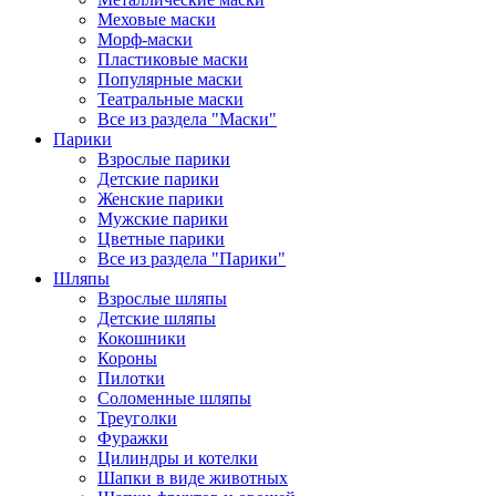
Меховые маски
Морф-маски
Пластиковые маски
Популярные маски
Театральные маски
Все из раздела "Маски"
Парики
Взрослые парики
Детские парики
Женские парики
Мужские парики
Цветные парики
Все из раздела "Парики"
Шляпы
Взрослые шляпы
Детские шляпы
Кокошники
Короны
Пилотки
Соломенные шляпы
Треуголки
Фуражки
Цилиндры и котелки
Шапки в виде животных