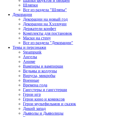
Шапки фруктов и овощей
Шляпки
Все из раздела "Шляпы"
Декорации
Декорации на новый год
Декорации на Хэллоуин
Держатели конфет
Комплекты для постановок
Маски на стену
Все из раздела "Декорации"
Темы и персонажи
Steampunk
Ангелы
Аниме
Вампиры и вампирши
Ведьмы и колдуны
Вирусы, микробы
Военные
Времена года
Гангстеры и гангстерши
Герои игр
Герои кино и комиксов
Герои мультфильмов и сказок
Дикий запад
Дьяволы и Дьяволицы