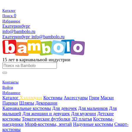
Каталог
0
Поиск
Избранное
Екатеринбург
info@bambolo.ru
Екатеринбург
info@bambolo.ru
15 лет в карнавальной индустрии
Контакты
Войти
Избранное
Каталог
Хэлллоуин
Костюмы
Аксессуары
Грим
Маски
Парики
Шляпы
Декорации
Карнавальные костюмы
Для девочек
Для мальчиков
Для
малышей
Для женщин и девушек
Для мужчин
Детские
костюмы
Тематические футболки
3D платья
Костюмы-
наездники
Морф-костюмы, зентай
Надувные костюмы
Смарт-
костюмы