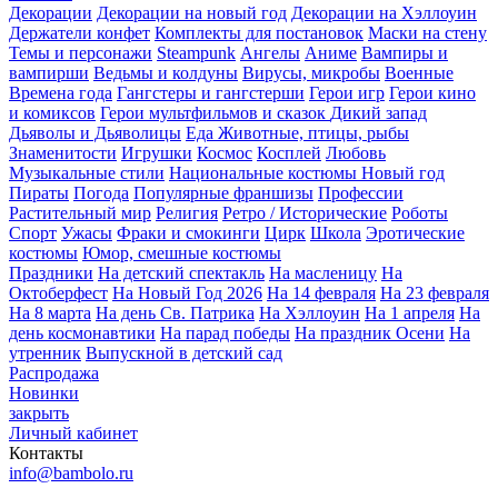
Декорации
Декорации на новый год
Декорации на Хэллоуин
Держатели конфет
Комплекты для постановок
Маски на стену
Темы и персонажи
Steampunk
Ангелы
Аниме
Вампиры и
вампирши
Ведьмы и колдуны
Вирусы, микробы
Военные
Времена года
Гангстеры и гангстерши
Герои игр
Герои кино
и комиксов
Герои мультфильмов и сказок
Дикий запад
Дьяволы и Дьяволицы
Еда
Животные, птицы, рыбы
Знаменитости
Игрушки
Космос
Косплей
Любовь
Музыкальные стили
Национальные костюмы
Новый год
Пираты
Погода
Популярные франшизы
Профессии
Растительный мир
Религия
Ретро / Исторические
Роботы
Спорт
Ужасы
Фраки и смокинги
Цирк
Школа
Эротические
костюмы
Юмор, смешные костюмы
Праздники
На детский спектакль
На масленицу
На
Октоберфест
На Новый Год 2026
На 14 февраля
На 23 февраля
На 8 марта
На день Св. Патрика
На Хэллоуин
На 1 апреля
На
день космонавтики
На парад победы
На праздник Осени
На
утренник
Выпускной в детский сад
Распродажа
Новинки
закрыть
Личный кабинет
Контакты
info@bambolo.ru