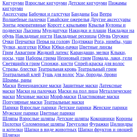
Кигуруми
Взрослые кигуруми
Детские кигуруми
Пижамы
кигуруми
Аксессуары
Бабочки и галстуки
Банданы
Боа
Веера
Волшебные палочки
Гавайские ожерелья
Другие аксессуары
Зонты декоративные
Корсет с крыльями
Крылья
Кулоны и
подвески
Лысины
Мундштуки
Накидки и плащи
Накладки на
обувь
Накладные ногти
Накладные ресницы
Обувь
Оружие
Очки
Перчатки
Перья на голову
Подтяжки
Рога, нимбы, уши
Чулки, колготки
Юбки
Юбки-пачки
Цветные линзы
Грим
Аквагрим
Жидкий латекс
Карандаши, мелки
Клыки,
носы, уши
Наборы грима
Неоновый грим
Помада, лаки, гели
Светящийся грим
Спонжи, кисти
Спрей-краска для волос
Стразы, блестки
Театральная кровь
Театральный грим
Театральный клей
Тушь для волос
Усы, бороды, брови
Шрамы, раны
Маски
Венецианские маски
Защитные маски
Латексные
маски
Маски на палочках
Маски на пол лица
Металлические
маски
Меховые маски
Морф-маски
Пластиковые маски
Популярные маски
Театральные маски
Парики
Взрослые парики
Детские парики
Женские парики
Мужские парики
Цветные парики
Шляпы
Взрослые шляпы
Детские шляпы
Кокошники
Короны
Пилотки
Соломенные шляпы
Треуголки
Фуражки
Цилиндры
и котелки
Шапки в виде животных
Шапки фруктов и овощей
Шляпки