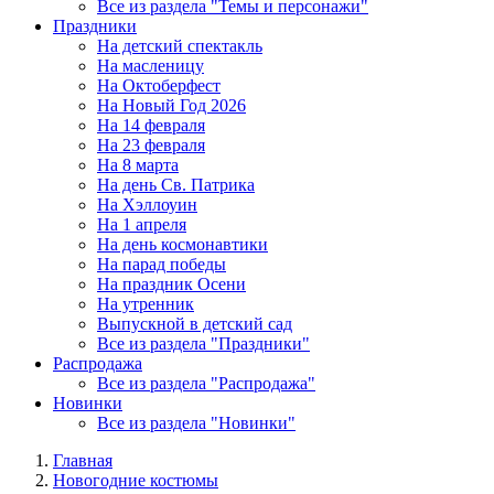
Все из раздела "Темы и персонажи"
Праздники
На детский спектакль
На масленицу
На Октоберфест
На Новый Год 2026
На 14 февраля
На 23 февраля
На 8 марта
На день Св. Патрика
На Хэллоуин
На 1 апреля
На день космонавтики
На парад победы
На праздник Осени
На утренник
Выпускной в детский сад
Все из раздела "Праздники"
Распродажа
Все из раздела "Распродажа"
Новинки
Все из раздела "Новинки"
Главная
Новогодние костюмы