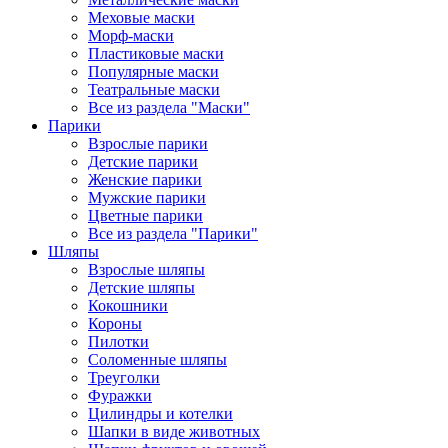
Меховые маски
Морф-маски
Пластиковые маски
Популярные маски
Театральные маски
Все из раздела "Маски"
Парики
Взрослые парики
Детские парики
Женские парики
Мужские парики
Цветные парики
Все из раздела "Парики"
Шляпы
Взрослые шляпы
Детские шляпы
Кокошники
Короны
Пилотки
Соломенные шляпы
Треуголки
Фуражки
Цилиндры и котелки
Шапки в виде животных