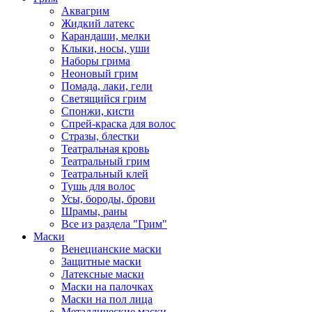
Аквагрим
Жидкий латекс
Карандаши, мелки
Клыки, носы, уши
Наборы грима
Неоновый грим
Помада, лаки, гели
Светящийся грим
Спонжи, кисти
Спрей-краска для волос
Стразы, блестки
Театральная кровь
Театральный грим
Театральный клей
Тушь для волос
Усы, бороды, брови
Шрамы, раны
Все из раздела "Грим"
Маски
Венецианские маски
Защитные маски
Латексные маски
Маски на палочках
Маски на пол лица
Металлические маски