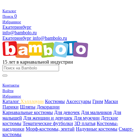
Каталог
0
Поиск
Избранное
Екатеринбург
info@bambolo.ru
Екатеринбург
info@bambolo.ru
15 лет в карнавальной индустрии
Контакты
Войти
Избранное
Каталог
Хэлллоуин
Костюмы
Аксессуары
Грим
Маски
Парики
Шляпы
Декорации
Карнавальные костюмы
Для девочек
Для мальчиков
Для
малышей
Для женщин и девушек
Для мужчин
Детские
костюмы
Тематические футболки
3D платья
Костюмы-
наездники
Морф-костюмы, зентай
Надувные костюмы
Смарт-
костюмы