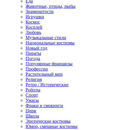
Еда
Животные, птицы, рыбы
Знаменитости
Игрушки
Космос
Косплей
Любовь
Музыкальные стили
Национальные костюмы
Новый год
Пираты
Погода
Популярные франшизы
Профессии
Растительный мир
Религия
Ретро / Исторические
Роботы
Спорт
Ужасы
Фраки и смокинги
Цирк
Школа
Эротические костюмы
Юмор, смешные костюмы