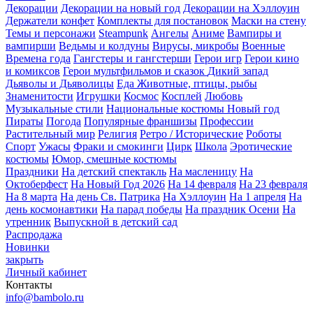
Декорации
Декорации на новый год
Декорации на Хэллоуин
Держатели конфет
Комплекты для постановок
Маски на стену
Темы и персонажи
Steampunk
Ангелы
Аниме
Вампиры и
вампирши
Ведьмы и колдуны
Вирусы, микробы
Военные
Времена года
Гангстеры и гангстерши
Герои игр
Герои кино
и комиксов
Герои мультфильмов и сказок
Дикий запад
Дьяволы и Дьяволицы
Еда
Животные, птицы, рыбы
Знаменитости
Игрушки
Космос
Косплей
Любовь
Музыкальные стили
Национальные костюмы
Новый год
Пираты
Погода
Популярные франшизы
Профессии
Растительный мир
Религия
Ретро / Исторические
Роботы
Спорт
Ужасы
Фраки и смокинги
Цирк
Школа
Эротические
костюмы
Юмор, смешные костюмы
Праздники
На детский спектакль
На масленицу
На
Октоберфест
На Новый Год 2026
На 14 февраля
На 23 февраля
На 8 марта
На день Св. Патрика
На Хэллоуин
На 1 апреля
На
день космонавтики
На парад победы
На праздник Осени
На
утренник
Выпускной в детский сад
Распродажа
Новинки
закрыть
Личный кабинет
Контакты
info@bambolo.ru