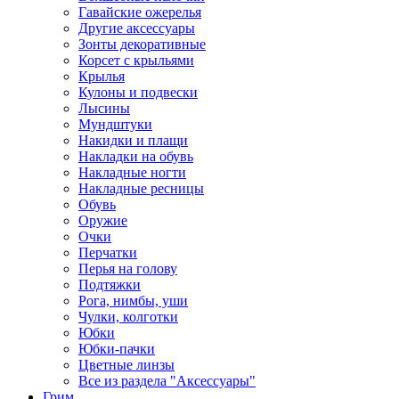
Гавайские ожерелья
Другие аксессуары
Зонты декоративные
Корсет с крыльями
Крылья
Кулоны и подвески
Лысины
Мундштуки
Накидки и плащи
Накладки на обувь
Накладные ногти
Накладные ресницы
Обувь
Оружие
Очки
Перчатки
Перья на голову
Подтяжки
Рога, нимбы, уши
Чулки, колготки
Юбки
Юбки-пачки
Цветные линзы
Все из раздела "Аксессуары"
Грим