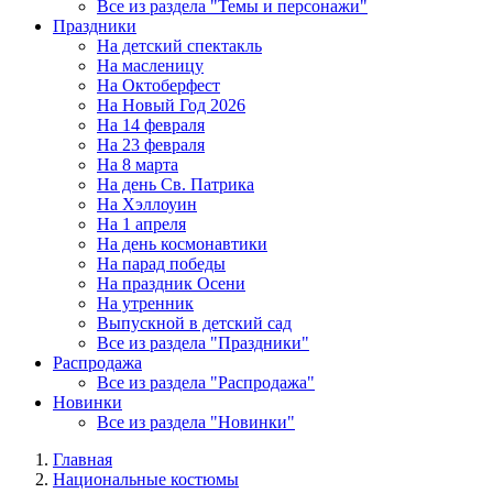
Все из раздела "Темы и персонажи"
Праздники
На детский спектакль
На масленицу
На Октоберфест
На Новый Год 2026
На 14 февраля
На 23 февраля
На 8 марта
На день Св. Патрика
На Хэллоуин
На 1 апреля
На день космонавтики
На парад победы
На праздник Осени
На утренник
Выпускной в детский сад
Все из раздела "Праздники"
Распродажа
Все из раздела "Распродажа"
Новинки
Все из раздела "Новинки"
Главная
Национальные костюмы