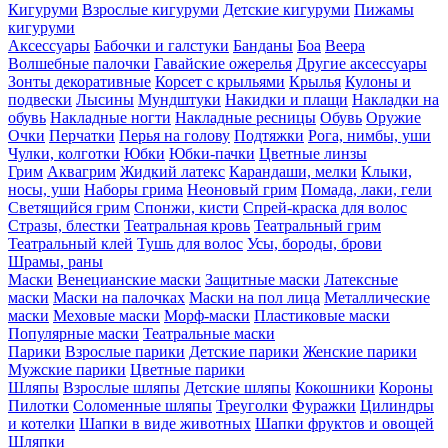
Кигуруми
Взрослые кигуруми
Детские кигуруми
Пижамы
кигуруми
Аксессуары
Бабочки и галстуки
Банданы
Боа
Веера
Волшебные палочки
Гавайские ожерелья
Другие аксессуары
Зонты декоративные
Корсет с крыльями
Крылья
Кулоны и
подвески
Лысины
Мундштуки
Накидки и плащи
Накладки на
обувь
Накладные ногти
Накладные ресницы
Обувь
Оружие
Очки
Перчатки
Перья на голову
Подтяжки
Рога, нимбы, уши
Чулки, колготки
Юбки
Юбки-пачки
Цветные линзы
Грим
Аквагрим
Жидкий латекс
Карандаши, мелки
Клыки,
носы, уши
Наборы грима
Неоновый грим
Помада, лаки, гели
Светящийся грим
Спонжи, кисти
Спрей-краска для волос
Стразы, блестки
Театральная кровь
Театральный грим
Театральный клей
Тушь для волос
Усы, бороды, брови
Шрамы, раны
Маски
Венецианские маски
Защитные маски
Латексные
маски
Маски на палочках
Маски на пол лица
Металлические
маски
Меховые маски
Морф-маски
Пластиковые маски
Популярные маски
Театральные маски
Парики
Взрослые парики
Детские парики
Женские парики
Мужские парики
Цветные парики
Шляпы
Взрослые шляпы
Детские шляпы
Кокошники
Короны
Пилотки
Соломенные шляпы
Треуголки
Фуражки
Цилиндры
и котелки
Шапки в виде животных
Шапки фруктов и овощей
Шляпки