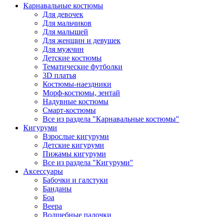
Карнавальные костюмы
Для девочек
Для мальчиков
Для малышей
Для женщин и девушек
Для мужчин
Детские костюмы
Тематические футболки
3D платья
Костюмы-наездники
Морф-костюмы, зентай
Надувные костюмы
Смарт-костюмы
Все из раздела "Карнавальные костюмы"
Кигуруми
Взрослые кигуруми
Детские кигуруми
Пижамы кигуруми
Все из раздела "Кигуруми"
Аксессуары
Бабочки и галстуки
Банданы
Боа
Веера
Волшебные палочки