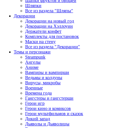
Шапки фруктов и овощей
Шляпки
Все из раздела "Шляпы"
Декорации
Декорации на новый год
Декорации на Хэллоуин
Держатели конфет
Комплекты для постановок
Маски на стену
Все из раздела "Декорации"
Темы и персонажи
Steampunk
Ангелы
Аниме
Вампиры и вампирши
Ведьмы и колдуны
Вирусы, микробы
Военные
Времена года
Гангстеры и гангстерши
Герои игр
Герои кино и комиксов
Герои мультфильмов и сказок
Дикий запад
Дьяволы и Дьяволицы