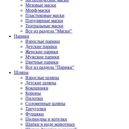
Меховые маски
Морф-маски
Пластиковые маски
Популярные маски
Театральные маски
Все из раздела "Маски"
Парики
Взрослые парики
Детские парики
Женские парики
Мужские парики
Цветные парики
Все из раздела "Парики"
Шляпы
Взрослые шляпы
Детские шляпы
Кокошники
Короны
Пилотки
Соломенные шляпы
Треуголки
Фуражки
Цилиндры и котелки
Шапки в виде животных