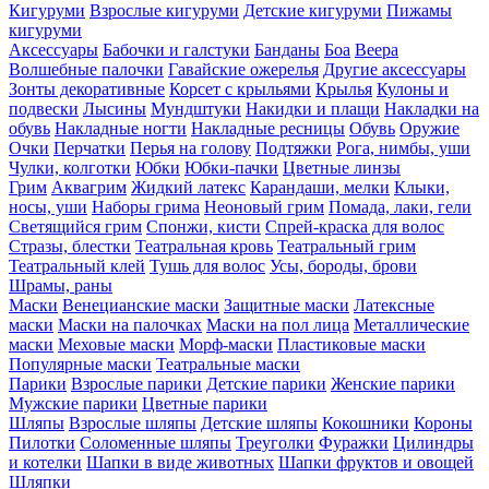
Кигуруми
Взрослые кигуруми
Детские кигуруми
Пижамы
кигуруми
Аксессуары
Бабочки и галстуки
Банданы
Боа
Веера
Волшебные палочки
Гавайские ожерелья
Другие аксессуары
Зонты декоративные
Корсет с крыльями
Крылья
Кулоны и
подвески
Лысины
Мундштуки
Накидки и плащи
Накладки на
обувь
Накладные ногти
Накладные ресницы
Обувь
Оружие
Очки
Перчатки
Перья на голову
Подтяжки
Рога, нимбы, уши
Чулки, колготки
Юбки
Юбки-пачки
Цветные линзы
Грим
Аквагрим
Жидкий латекс
Карандаши, мелки
Клыки,
носы, уши
Наборы грима
Неоновый грим
Помада, лаки, гели
Светящийся грим
Спонжи, кисти
Спрей-краска для волос
Стразы, блестки
Театральная кровь
Театральный грим
Театральный клей
Тушь для волос
Усы, бороды, брови
Шрамы, раны
Маски
Венецианские маски
Защитные маски
Латексные
маски
Маски на палочках
Маски на пол лица
Металлические
маски
Меховые маски
Морф-маски
Пластиковые маски
Популярные маски
Театральные маски
Парики
Взрослые парики
Детские парики
Женские парики
Мужские парики
Цветные парики
Шляпы
Взрослые шляпы
Детские шляпы
Кокошники
Короны
Пилотки
Соломенные шляпы
Треуголки
Фуражки
Цилиндры
и котелки
Шапки в виде животных
Шапки фруктов и овощей
Шляпки