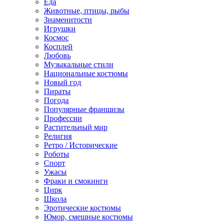
Еда
Животные, птицы, рыбы
Знаменитости
Игрушки
Космос
Косплей
Любовь
Музыкальные стили
Национальные костюмы
Новый год
Пираты
Погода
Популярные франшизы
Профессии
Растительный мир
Религия
Ретро / Исторические
Роботы
Спорт
Ужасы
Фраки и смокинги
Цирк
Школа
Эротические костюмы
Юмор, смешные костюмы