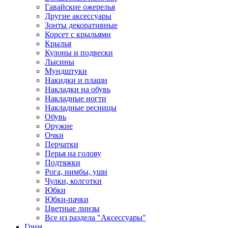
Гавайские ожерелья
Другие аксессуары
Зонты декоративные
Корсет с крыльями
Крылья
Кулоны и подвески
Лысины
Мундштуки
Накидки и плащи
Накладки на обувь
Накладные ногти
Накладные ресницы
Обувь
Оружие
Очки
Перчатки
Перья на голову
Подтяжки
Рога, нимбы, уши
Чулки, колготки
Юбки
Юбки-пачки
Цветные линзы
Все из раздела "Аксессуары"
Грим