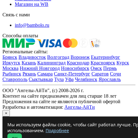
Магазин на WB
Связь с нами
info@bambolo.ru
Способы оплаты
Региональные сайты:
Брянск
Владивосток
Волгоград
Воронеж
Екатеринбург
Иркутск
Казань
Калининград
Краснодар
Красноярск
Курск
Москва
Нижний Новгород
Новосибирск
Омск
Пермь
Рыбинск
Рязань
Самара
Санкт-Петербург
Саратов
Сочи
Ставрополь
Сыктывкар
Тула
Уфа
Челябинск
Ярославль
ООО "Ангелы-АйТи", (c) 2008-2026 г.
Контент на сайте предназначен для лиц старше 18 лет
Предложения на сайте не являются публичной офертой
Разработка и автоматизация:
Ангелы-АйТи
×
Мы используем файлы cookie, чтобы сайт работал лучше. Пр
использованием.
Подробнее