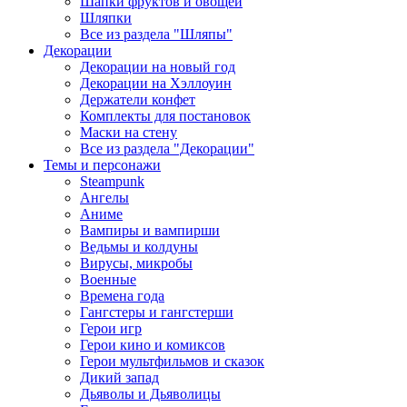
Шапки фруктов и овощей
Шляпки
Все из раздела "Шляпы"
Декорации
Декорации на новый год
Декорации на Хэллоуин
Держатели конфет
Комплекты для постановок
Маски на стену
Все из раздела "Декорации"
Темы и персонажи
Steampunk
Ангелы
Аниме
Вампиры и вампирши
Ведьмы и колдуны
Вирусы, микробы
Военные
Времена года
Гангстеры и гангстерши
Герои игр
Герои кино и комиксов
Герои мультфильмов и сказок
Дикий запад
Дьяволы и Дьяволицы