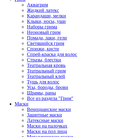
Аквагрим
Жидкий латекс
Карандаши, мелки
Клыки, носы, уши
Наборы грима
Неоновый грим
Помада, лаки, гели
Светящийся грим
Спонжи, кисти
Спрей-краска для волос
Стразы, блестки
Театральная кровь
Театральный грим
Театральный клей
Тушь для волос
Усы, бороды, брови
Шрамы, раны
Все из раздела "Грим"
Маски
Венецианские маски
Защитные маски
Латексные маски
Маски на палочках
Маски на пол лица
Металлические маски