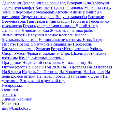
Декорации
Декорации на новый год
Декорации на Хэллоуин
Держатели конфет
Комплекты для постановок
Маски на стену
Темы и персонажи
Steampunk
Ангелы
Аниме
Вампиры и
вампирши
Ведьмы и колдуны
Вирусы, микробы
Военные
Времена года
Гангстеры и гангстерши
Герои игр
Герои кино
и комиксов
Герои мультфильмов и сказок
Дикий запад
Дьяволы и Дьяволицы
Еда
Животные, птицы, рыбы
Знаменитости
Игрушки
Космос
Косплей
Любовь
Музыкальные стили
Национальные костюмы
Новый год
Пираты
Погода
Популярные франшизы
Профессии
Растительный мир
Религия
Ретро / Исторические
Роботы
Спорт
Ужасы
Фраки и смокинги
Цирк
Школа
Эротические
костюмы
Юмор, смешные костюмы
Праздники
На детский спектакль
На масленицу
На
Октоберфест
На Новый Год 2026
На 14 февраля
На 23 февраля
На 8 марта
На день Св. Патрика
На Хэллоуин
На 1 апреля
На
день космонавтики
На парад победы
На праздник Осени
На
утренник
Выпускной в детский сад
Распродажа
Новинки
закрыть
Личный кабинет
Контакты
info@bambolo.ru