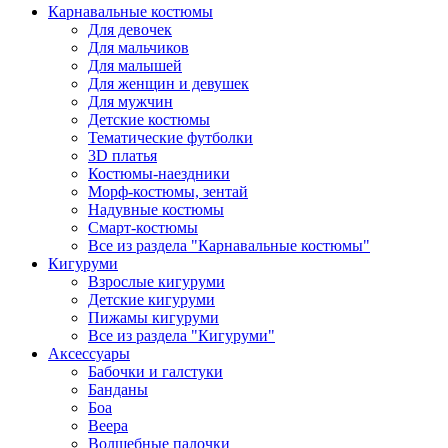
Карнавальные костюмы
Для девочек
Для мальчиков
Для малышей
Для женщин и девушек
Для мужчин
Детские костюмы
Тематические футболки
3D платья
Костюмы-наездники
Морф-костюмы, зентай
Надувные костюмы
Смарт-костюмы
Все из раздела "Карнавальные костюмы"
Кигуруми
Взрослые кигуруми
Детские кигуруми
Пижамы кигуруми
Все из раздела "Кигуруми"
Аксессуары
Бабочки и галстуки
Банданы
Боа
Веера
Волшебные палочки