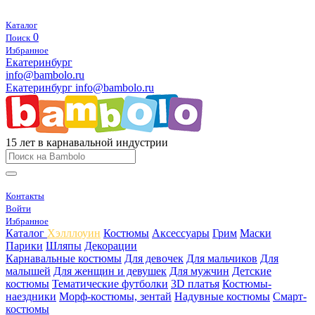
Каталог
0
Поиск
Избранное
Екатеринбург
info@bambolo.ru
Екатеринбург
info@bambolo.ru
15 лет в карнавальной индустрии
Контакты
Войти
Избранное
Каталог
Хэлллоуин
Костюмы
Аксессуары
Грим
Маски
Парики
Шляпы
Декорации
Карнавальные костюмы
Для девочек
Для мальчиков
Для
малышей
Для женщин и девушек
Для мужчин
Детские
костюмы
Тематические футболки
3D платья
Костюмы-
наездники
Морф-костюмы, зентай
Надувные костюмы
Смарт-
костюмы