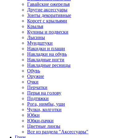
Гавайские ожерелья
Другие аксессуары
Зонты декоративные
Корсет с крыльями
Крылья
Кулоны и подвески
Лысины
Мундштуки
Накидки и плащи
Накладки на обувь
Накладные ногти
Накладные ресницы
Обувь
Оружие
Очки
Перчатки
Перья на голову
Подтяжки
Рога, нимбы, уши
Чулки, колготки
Юбки
Юбки-пачки
Цветные линзы
Все из раздела "Аксессуары"
Грим