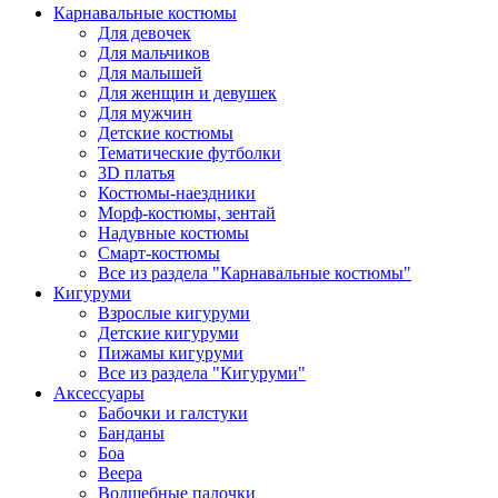
Карнавальные костюмы
Для девочек
Для мальчиков
Для малышей
Для женщин и девушек
Для мужчин
Детские костюмы
Тематические футболки
3D платья
Костюмы-наездники
Морф-костюмы, зентай
Надувные костюмы
Смарт-костюмы
Все из раздела "Карнавальные костюмы"
Кигуруми
Взрослые кигуруми
Детские кигуруми
Пижамы кигуруми
Все из раздела "Кигуруми"
Аксессуары
Бабочки и галстуки
Банданы
Боа
Веера
Волшебные палочки