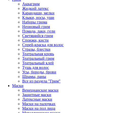
Аквагрим
Жидкий латекс
Карандаши, мелки
Клыки, носы, уши
Наборы грима
Неоновый грим
Помада, лаки, гели
Светящийся грим
Спонжи, кисти
Спрей-краска для волос
Стразы, блестки
Театральная кровь
Театральный грим
Театральный клей
Тушь для волос
Усы, бороды, брови
Шрамы, раны
Все из раздела "Грим"
Маски
Венецианские маски
Защитные маски
Латексные маски
Маски на палочках
Маски на пол лица
Металлические маски