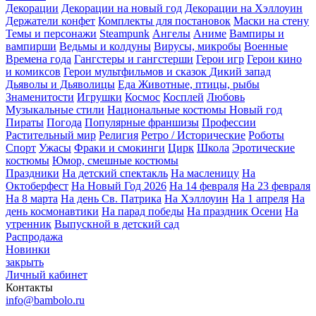
Декорации
Декорации на новый год
Декорации на Хэллоуин
Держатели конфет
Комплекты для постановок
Маски на стену
Темы и персонажи
Steampunk
Ангелы
Аниме
Вампиры и
вампирши
Ведьмы и колдуны
Вирусы, микробы
Военные
Времена года
Гангстеры и гангстерши
Герои игр
Герои кино
и комиксов
Герои мультфильмов и сказок
Дикий запад
Дьяволы и Дьяволицы
Еда
Животные, птицы, рыбы
Знаменитости
Игрушки
Космос
Косплей
Любовь
Музыкальные стили
Национальные костюмы
Новый год
Пираты
Погода
Популярные франшизы
Профессии
Растительный мир
Религия
Ретро / Исторические
Роботы
Спорт
Ужасы
Фраки и смокинги
Цирк
Школа
Эротические
костюмы
Юмор, смешные костюмы
Праздники
На детский спектакль
На масленицу
На
Октоберфест
На Новый Год 2026
На 14 февраля
На 23 февраля
На 8 марта
На день Св. Патрика
На Хэллоуин
На 1 апреля
На
день космонавтики
На парад победы
На праздник Осени
На
утренник
Выпускной в детский сад
Распродажа
Новинки
закрыть
Личный кабинет
Контакты
info@bambolo.ru