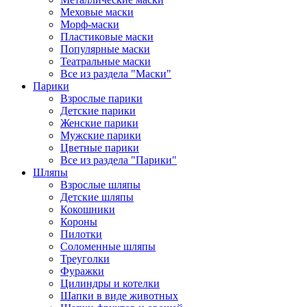
Меховые маски
Морф-маски
Пластиковые маски
Популярные маски
Театральные маски
Все из раздела "Маски"
Парики
Взрослые парики
Детские парики
Женские парики
Мужские парики
Цветные парики
Все из раздела "Парики"
Шляпы
Взрослые шляпы
Детские шляпы
Кокошники
Короны
Пилотки
Соломенные шляпы
Треуголки
Фуражки
Цилиндры и котелки
Шапки в виде животных