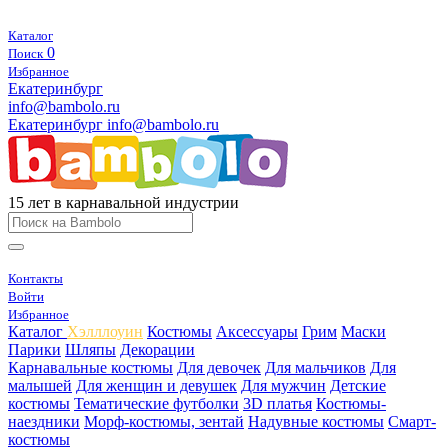
Каталог
0
Поиск
Избранное
Екатеринбург
info@bambolo.ru
Екатеринбург
info@bambolo.ru
15 лет в карнавальной индустрии
Контакты
Войти
Избранное
Каталог
Хэлллоуин
Костюмы
Аксессуары
Грим
Маски
Парики
Шляпы
Декорации
Карнавальные костюмы
Для девочек
Для мальчиков
Для
малышей
Для женщин и девушек
Для мужчин
Детские
костюмы
Тематические футболки
3D платья
Костюмы-
наездники
Морф-костюмы, зентай
Надувные костюмы
Смарт-
костюмы