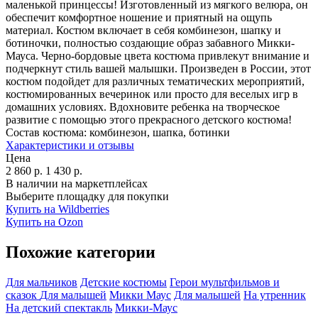
маленькой принцессы! Изготовленный из мягкого велюра, он
обеспечит комфортное ношение и приятный на ощупь
материал. Костюм включает в себя комбинезон, шапку и
ботиночки, полностью создающие образ забавного Микки-
Мауса. Черно-бордовые цвета костюма привлекут внимание и
подчеркнут стиль вашей малышки. Произведен в России, этот
костюм подойдет для различных тематических мероприятий,
костюмированных вечеринок или просто для веселых игр в
домашних условиях. Вдохновите ребенка на творческое
развитие с помощью этого прекрасного детского костюма!
Состав костюма:
комбинезон, шапка, ботинки
Характеристики и отзывы
Цена
2 860
р.
1 430
р.
В наличии на маркетплейсах
Выберите площадку для покупки
Купить на Wildberries
Купить на Ozon
Похожие категории
Для мальчиков
Детские костюмы
Герои мультфильмов и
сказок
Для малышей
Микки Маус
Для малышей
На утренник
На детский спектакль
Микки-Маус