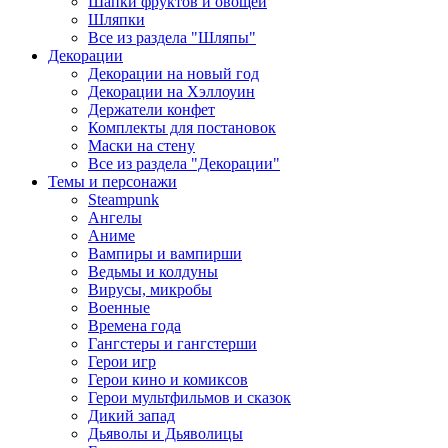
Шапки фруктов и овощей
Шляпки
Все из раздела "Шляпы"
Декорации
Декорации на новый год
Декорации на Хэллоуин
Держатели конфет
Комплекты для постановок
Маски на стену
Все из раздела "Декорации"
Темы и персонажи
Steampunk
Ангелы
Аниме
Вампиры и вампирши
Ведьмы и колдуны
Вирусы, микробы
Военные
Времена года
Гангстеры и гангстерши
Герои игр
Герои кино и комиксов
Герои мультфильмов и сказок
Дикий запад
Дьяволы и Дьяволицы