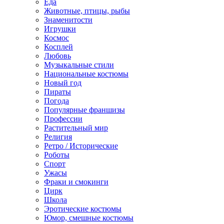
Еда
Животные, птицы, рыбы
Знаменитости
Игрушки
Космос
Косплей
Любовь
Музыкальные стили
Национальные костюмы
Новый год
Пираты
Погода
Популярные франшизы
Профессии
Растительный мир
Религия
Ретро / Исторические
Роботы
Спорт
Ужасы
Фраки и смокинги
Цирк
Школа
Эротические костюмы
Юмор, смешные костюмы