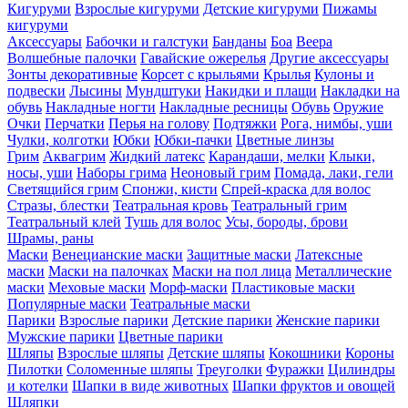
Кигуруми
Взрослые кигуруми
Детские кигуруми
Пижамы
кигуруми
Аксессуары
Бабочки и галстуки
Банданы
Боа
Веера
Волшебные палочки
Гавайские ожерелья
Другие аксессуары
Зонты декоративные
Корсет с крыльями
Крылья
Кулоны и
подвески
Лысины
Мундштуки
Накидки и плащи
Накладки на
обувь
Накладные ногти
Накладные ресницы
Обувь
Оружие
Очки
Перчатки
Перья на голову
Подтяжки
Рога, нимбы, уши
Чулки, колготки
Юбки
Юбки-пачки
Цветные линзы
Грим
Аквагрим
Жидкий латекс
Карандаши, мелки
Клыки,
носы, уши
Наборы грима
Неоновый грим
Помада, лаки, гели
Светящийся грим
Спонжи, кисти
Спрей-краска для волос
Стразы, блестки
Театральная кровь
Театральный грим
Театральный клей
Тушь для волос
Усы, бороды, брови
Шрамы, раны
Маски
Венецианские маски
Защитные маски
Латексные
маски
Маски на палочках
Маски на пол лица
Металлические
маски
Меховые маски
Морф-маски
Пластиковые маски
Популярные маски
Театральные маски
Парики
Взрослые парики
Детские парики
Женские парики
Мужские парики
Цветные парики
Шляпы
Взрослые шляпы
Детские шляпы
Кокошники
Короны
Пилотки
Соломенные шляпы
Треуголки
Фуражки
Цилиндры
и котелки
Шапки в виде животных
Шапки фруктов и овощей
Шляпки