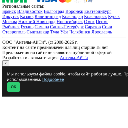
Региональные сайты:
Брянск
Владивосток
Волгоград
Воронеж
Екатеринбург
Иркутск
Казань
Калининград
Краснодар
Красноярск
Курск
Москва
Нижний Новгород
Новосибирск
Омск
Пермь
Рыбинск
Рязань
Самара
Санкт-Петербург
Саратов
Сочи
Ставрополь
Сыктывкар
Тула
Уфа
Челябинск
Ярославль
ООО "Ангелы-АйТи", (c) 2008-2026 г.
Контент на сайте предназначен для лиц старше 18 лет
Предложения на сайте не являются публичной офертой
Разработка и автоматизация:
Ангелы-АйТи
×
Мы используем файлы cookie, чтобы сайт работал лучше. Пр
использованием.
Подробнее
OK