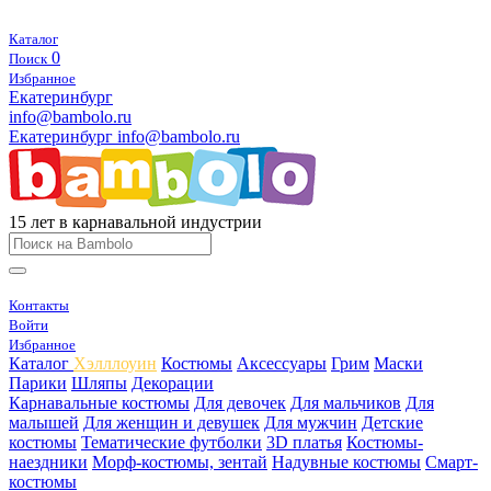
Каталог
0
Поиск
Избранное
Екатеринбург
info@bambolo.ru
Екатеринбург
info@bambolo.ru
15 лет в карнавальной индустрии
Контакты
Войти
Избранное
Каталог
Хэлллоуин
Костюмы
Аксессуары
Грим
Маски
Парики
Шляпы
Декорации
Карнавальные костюмы
Для девочек
Для мальчиков
Для
малышей
Для женщин и девушек
Для мужчин
Детские
костюмы
Тематические футболки
3D платья
Костюмы-
наездники
Морф-костюмы, зентай
Надувные костюмы
Смарт-
костюмы