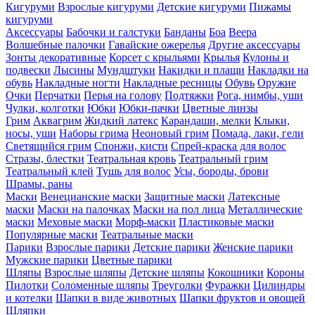
Кигуруми
Взрослые кигуруми
Детские кигуруми
Пижамы
кигуруми
Аксессуары
Бабочки и галстуки
Банданы
Боа
Веера
Волшебные палочки
Гавайские ожерелья
Другие аксессуары
Зонты декоративные
Корсет с крыльями
Крылья
Кулоны и
подвески
Лысины
Мундштуки
Накидки и плащи
Накладки на
обувь
Накладные ногти
Накладные ресницы
Обувь
Оружие
Очки
Перчатки
Перья на голову
Подтяжки
Рога, нимбы, уши
Чулки, колготки
Юбки
Юбки-пачки
Цветные линзы
Грим
Аквагрим
Жидкий латекс
Карандаши, мелки
Клыки,
носы, уши
Наборы грима
Неоновый грим
Помада, лаки, гели
Светящийся грим
Спонжи, кисти
Спрей-краска для волос
Стразы, блестки
Театральная кровь
Театральный грим
Театральный клей
Тушь для волос
Усы, бороды, брови
Шрамы, раны
Маски
Венецианские маски
Защитные маски
Латексные
маски
Маски на палочках
Маски на пол лица
Металлические
маски
Меховые маски
Морф-маски
Пластиковые маски
Популярные маски
Театральные маски
Парики
Взрослые парики
Детские парики
Женские парики
Мужские парики
Цветные парики
Шляпы
Взрослые шляпы
Детские шляпы
Кокошники
Короны
Пилотки
Соломенные шляпы
Треуголки
Фуражки
Цилиндры
и котелки
Шапки в виде животных
Шапки фруктов и овощей
Шляпки