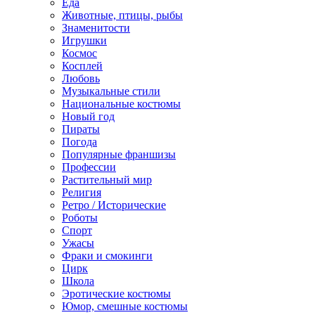
Еда
Животные, птицы, рыбы
Знаменитости
Игрушки
Космос
Косплей
Любовь
Музыкальные стили
Национальные костюмы
Новый год
Пираты
Погода
Популярные франшизы
Профессии
Растительный мир
Религия
Ретро / Исторические
Роботы
Спорт
Ужасы
Фраки и смокинги
Цирк
Школа
Эротические костюмы
Юмор, смешные костюмы