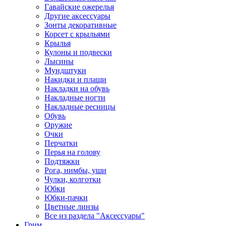
Гавайские ожерелья
Другие аксессуары
Зонты декоративные
Корсет с крыльями
Крылья
Кулоны и подвески
Лысины
Мундштуки
Накидки и плащи
Накладки на обувь
Накладные ногти
Накладные ресницы
Обувь
Оружие
Очки
Перчатки
Перья на голову
Подтяжки
Рога, нимбы, уши
Чулки, колготки
Юбки
Юбки-пачки
Цветные линзы
Все из раздела "Аксессуары"
Грим