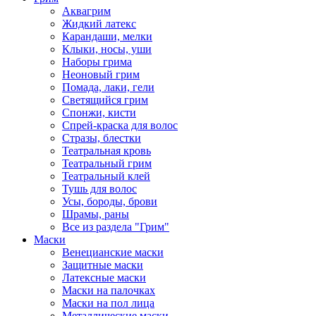
Аквагрим
Жидкий латекс
Карандаши, мелки
Клыки, носы, уши
Наборы грима
Неоновый грим
Помада, лаки, гели
Светящийся грим
Спонжи, кисти
Спрей-краска для волос
Стразы, блестки
Театральная кровь
Театральный грим
Театральный клей
Тушь для волос
Усы, бороды, брови
Шрамы, раны
Все из раздела "Грим"
Маски
Венецианские маски
Защитные маски
Латексные маски
Маски на палочках
Маски на пол лица
Металлические маски