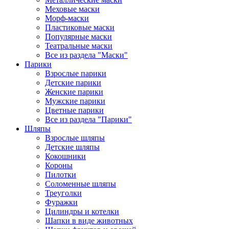
Меховые маски
Морф-маски
Пластиковые маски
Популярные маски
Театральные маски
Все из раздела "Маски"
Парики
Взрослые парики
Детские парики
Женские парики
Мужские парики
Цветные парики
Все из раздела "Парики"
Шляпы
Взрослые шляпы
Детские шляпы
Кокошники
Короны
Пилотки
Соломенные шляпы
Треуголки
Фуражки
Цилиндры и котелки
Шапки в виде животных