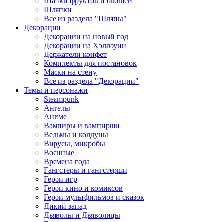
Шапки фруктов и овощей
Шляпки
Все из раздела "Шляпы"
Декорации
Декорации на новый год
Декорации на Хэллоуин
Держатели конфет
Комплекты для постановок
Маски на стену
Все из раздела "Декорации"
Темы и персонажи
Steampunk
Ангелы
Аниме
Вампиры и вампирши
Ведьмы и колдуны
Вирусы, микробы
Военные
Времена года
Гангстеры и гангстерши
Герои игр
Герои кино и комиксов
Герои мультфильмов и сказок
Дикий запад
Дьяволы и Дьяволицы