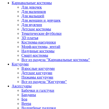
Карнавальные костюмы
Для девочек
Для мальчиков
Для малышей
Для женщин и девушек
Для мужчин
Детские костюмы
Тематические футболки
3D платья
Костюмы-наездники
Морф-костюмы, зентай
Надувные костюмы
Смарт-костюмы
Все из раздела "Карнавальные костюмы"
Кигуруми
Взрослые кигуруми
Детские кигуруми
Пижамы кигуруми
Все из раздела "Кигуруми"
Аксессуары
Бабочки и галстуки
Банданы
Боа
Веера
Волшебные палочки