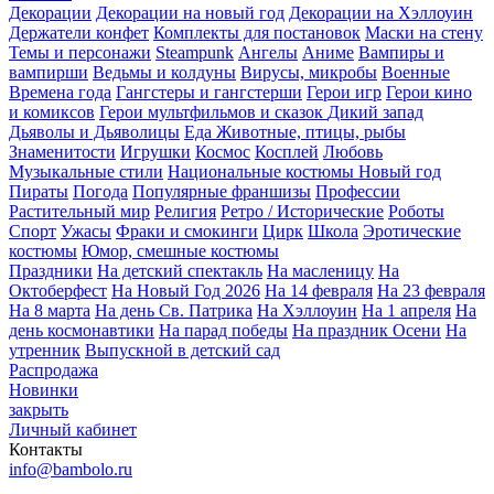
Декорации
Декорации на новый год
Декорации на Хэллоуин
Держатели конфет
Комплекты для постановок
Маски на стену
Темы и персонажи
Steampunk
Ангелы
Аниме
Вампиры и
вампирши
Ведьмы и колдуны
Вирусы, микробы
Военные
Времена года
Гангстеры и гангстерши
Герои игр
Герои кино
и комиксов
Герои мультфильмов и сказок
Дикий запад
Дьяволы и Дьяволицы
Еда
Животные, птицы, рыбы
Знаменитости
Игрушки
Космос
Косплей
Любовь
Музыкальные стили
Национальные костюмы
Новый год
Пираты
Погода
Популярные франшизы
Профессии
Растительный мир
Религия
Ретро / Исторические
Роботы
Спорт
Ужасы
Фраки и смокинги
Цирк
Школа
Эротические
костюмы
Юмор, смешные костюмы
Праздники
На детский спектакль
На масленицу
На
Октоберфест
На Новый Год 2026
На 14 февраля
На 23 февраля
На 8 марта
На день Св. Патрика
На Хэллоуин
На 1 апреля
На
день космонавтики
На парад победы
На праздник Осени
На
утренник
Выпускной в детский сад
Распродажа
Новинки
закрыть
Личный кабинет
Контакты
info@bambolo.ru