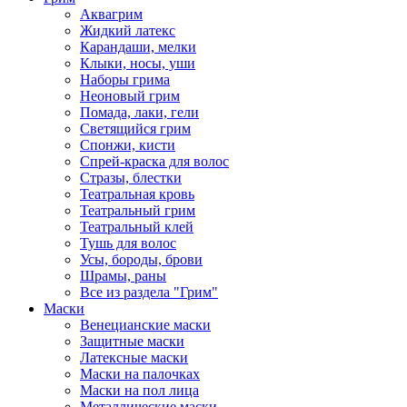
Аквагрим
Жидкий латекс
Карандаши, мелки
Клыки, носы, уши
Наборы грима
Неоновый грим
Помада, лаки, гели
Светящийся грим
Спонжи, кисти
Спрей-краска для волос
Стразы, блестки
Театральная кровь
Театральный грим
Театральный клей
Тушь для волос
Усы, бороды, брови
Шрамы, раны
Все из раздела "Грим"
Маски
Венецианские маски
Защитные маски
Латексные маски
Маски на палочках
Маски на пол лица
Металлические маски