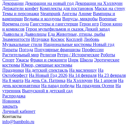
Декорации
Декорации на новый год
Декорации на Хэллоуин
Держатели конфет
Комплекты для постановок
Маски на стену
Темы и персонажи
Steampunk
Ангелы
Аниме
Вампиры и
вампирши
Ведьмы и колдуны
Вирусы, микробы
Военные
Времена года
Гангстеры и гангстерши
Герои игр
Герои кино
и комиксов
Герои мультфильмов и сказок
Дикий запад
Дьяволы и Дьяволицы
Еда
Животные, птицы, рыбы
Знаменитости
Игрушки
Космос
Косплей
Любовь
Музыкальные стили
Национальные костюмы
Новый год
Пираты
Погода
Популярные франшизы
Профессии
Растительный мир
Религия
Ретро / Исторические
Роботы
Спорт
Ужасы
Фраки и смокинги
Цирк
Школа
Эротические
костюмы
Юмор, смешные костюмы
Праздники
На детский спектакль
На масленицу
На
Октоберфест
На Новый Год 2026
На 14 февраля
На 23 февраля
На 8 марта
На день Св. Патрика
На Хэллоуин
На 1 апреля
На
день космонавтики
На парад победы
На праздник Осени
На
утренник
Выпускной в детский сад
Распродажа
Новинки
закрыть
Личный кабинет
Контакты
info@bambolo.ru