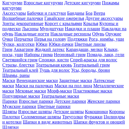
Кигуруми
Взрослые кигуруми
Детские кигуруми
Пижамы
кигуруми
Аксессуары
Бабочки и галстуки
Банданы
Боа
Веера
Волшебные палочки
Гавайские ожерелья
Другие аксессуары
Зонты декоративные
Корсет с крыльями
Крылья
Кулоны и
подвески
Лысины
Мундштуки
Накидки и плащи
Накладки на
обувь
Накладные ногти
Накладные ресницы
Обувь
Оружие
Очки
Перчатки
Перья на голову
Подтяжки
Рога, нимбы, уши
Чулки, колготки
Юбки
Юбки-пачки
Цветные линзы
Грим
Аквагрим
Жидкий латекс
Карандаши, мелки
Клыки,
носы, уши
Наборы грима
Неоновый грим
Помада, лаки, гели
Светящийся грим
Спонжи, кисти
Спрей-краска для волос
Стразы, блестки
Театральная кровь
Театральный грим
Театральный клей
Тушь для волос
Усы, бороды, брови
Шрамы, раны
Маски
Венецианские маски
Защитные маски
Латексные
маски
Маски на палочках
Маски на пол лица
Металлические
маски
Меховые маски
Морф-маски
Пластиковые маски
Популярные маски
Театральные маски
Парики
Взрослые парики
Детские парики
Женские парики
Мужские парики
Цветные парики
Шляпы
Взрослые шляпы
Детские шляпы
Кокошники
Короны
Пилотки
Соломенные шляпы
Треуголки
Фуражки
Цилиндры
и котелки
Шапки в виде животных
Шапки фруктов и овощей
Шляпки