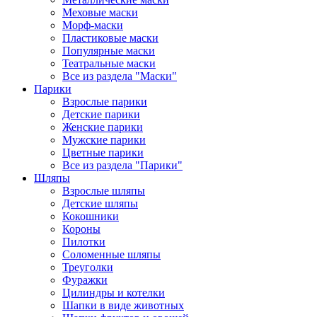
Меховые маски
Морф-маски
Пластиковые маски
Популярные маски
Театральные маски
Все из раздела "Маски"
Парики
Взрослые парики
Детские парики
Женские парики
Мужские парики
Цветные парики
Все из раздела "Парики"
Шляпы
Взрослые шляпы
Детские шляпы
Кокошники
Короны
Пилотки
Соломенные шляпы
Треуголки
Фуражки
Цилиндры и котелки
Шапки в виде животных