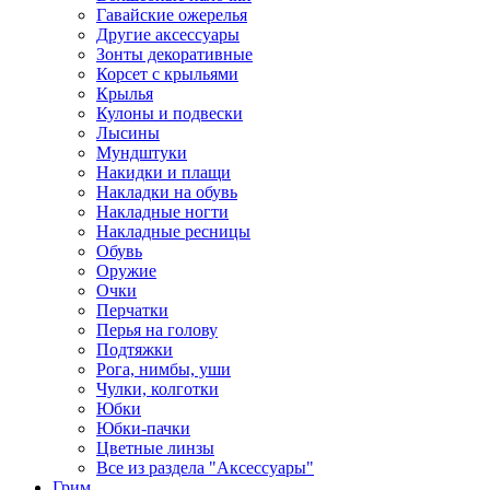
Гавайские ожерелья
Другие аксессуары
Зонты декоративные
Корсет с крыльями
Крылья
Кулоны и подвески
Лысины
Мундштуки
Накидки и плащи
Накладки на обувь
Накладные ногти
Накладные ресницы
Обувь
Оружие
Очки
Перчатки
Перья на голову
Подтяжки
Рога, нимбы, уши
Чулки, колготки
Юбки
Юбки-пачки
Цветные линзы
Все из раздела "Аксессуары"
Грим