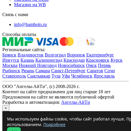
Магазин на WB
Связь с нами
info@bambolo.ru
Способы оплаты
Региональные сайты:
Брянск
Владивосток
Волгоград
Воронеж
Екатеринбург
Иркутск
Казань
Калининград
Краснодар
Красноярск
Курск
Москва
Нижний Новгород
Новосибирск
Омск
Пермь
Рыбинск
Рязань
Самара
Санкт-Петербург
Саратов
Сочи
Ставрополь
Сыктывкар
Тула
Уфа
Челябинск
Ярославль
ООО "Ангелы-АйТи", (c) 2008-2026 г.
Контент на сайте предназначен для лиц старше 18 лет
Предложения на сайте не являются публичной офертой
Разработка и автоматизация:
Ангелы-АйТи
×
Мы используем файлы cookie, чтобы сайт работал лучше. Пр
использованием.
Подробнее