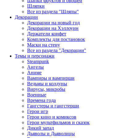
Шапки фруктов и овощей
Шляпки
Все из раздела "Шляпы"
Декорации
Декорации на новый год
Декорации на Хэллоуин
Держатели конфет
Комплекты для постановок
Маски на стену
Все из раздела "Декорации"
Темы и персонажи
Steampunk
Ангелы
Аниме
Вампиры и вампирши
Ведьмы и колдуны
Вирусы, микробы
Военные
Времена года
Гангстеры и гангстерши
Герои игр
Герои кино и комиксов
Герои мультфильмов и сказок
Дикий запад
Дьяволы и Дьяволицы