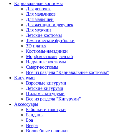
Карнавальные костюмы
Для девочек
Для мальчиков
Для малышей
Для женщин и девушек
Для мужчин
Детские костюмы
Тематические футболки
3D платья
Костюмы-наездники
Морф-костюмы, зентай
Надувные костюмы
Смарт-костюмы
Все из раздела "Карнавальные костюмы"
Кигуруми
Взрослые кигуруми
Детские кигуруми
Пижамы кигуруми
Все из раздела "Кигуруми"
Аксессуары
Бабочки и галстуки
Банданы
Боа
Веера
Волшебные палочки