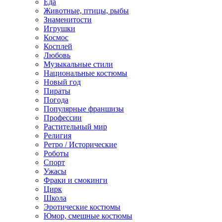
Еда
Животные, птицы, рыбы
Знаменитости
Игрушки
Космос
Косплей
Любовь
Музыкальные стили
Национальные костюмы
Новый год
Пираты
Погода
Популярные франшизы
Профессии
Растительный мир
Религия
Ретро / Исторические
Роботы
Спорт
Ужасы
Фраки и смокинги
Цирк
Школа
Эротические костюмы
Юмор, смешные костюмы