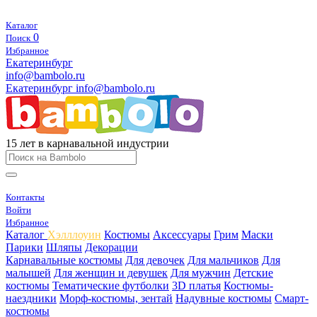
Каталог
0
Поиск
Избранное
Екатеринбург
info@bambolo.ru
Екатеринбург
info@bambolo.ru
15 лет в карнавальной индустрии
Контакты
Войти
Избранное
Каталог
Хэлллоуин
Костюмы
Аксессуары
Грим
Маски
Парики
Шляпы
Декорации
Карнавальные костюмы
Для девочек
Для мальчиков
Для
малышей
Для женщин и девушек
Для мужчин
Детские
костюмы
Тематические футболки
3D платья
Костюмы-
наездники
Морф-костюмы, зентай
Надувные костюмы
Смарт-
костюмы