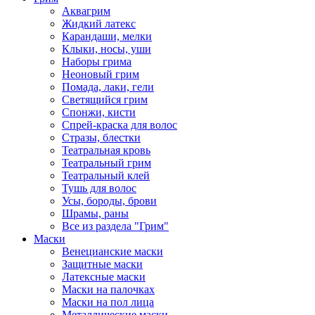
Аквагрим
Жидкий латекс
Карандаши, мелки
Клыки, носы, уши
Наборы грима
Неоновый грим
Помада, лаки, гели
Светящийся грим
Спонжи, кисти
Спрей-краска для волос
Стразы, блестки
Театральная кровь
Театральный грим
Театральный клей
Тушь для волос
Усы, бороды, брови
Шрамы, раны
Все из раздела "Грим"
Маски
Венецианские маски
Защитные маски
Латексные маски
Маски на палочках
Маски на пол лица
Металлические маски