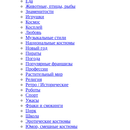
Еда
Животные, птицы, рыбы
Знаменитости
Игрушки
Космос
Косплей
Любовь
Музыкальные стили
Национальные костюмы
Новый год
Пираты
Погода
Популярные франшизы
Профессии
Растительный мир
Религия
Ретро / Исторические
Роботы
Спорт
Ужасы
Фраки и смокинги
Цирк
Школа
Эротические костюмы
Юмор, смешные костюмы