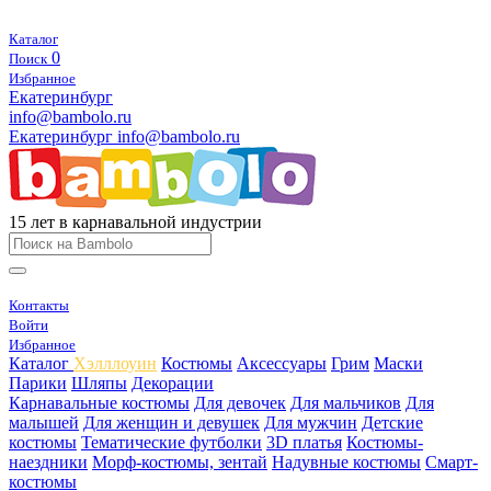
Каталог
0
Поиск
Избранное
Екатеринбург
info@bambolo.ru
Екатеринбург
info@bambolo.ru
15 лет в карнавальной индустрии
Контакты
Войти
Избранное
Каталог
Хэлллоуин
Костюмы
Аксессуары
Грим
Маски
Парики
Шляпы
Декорации
Карнавальные костюмы
Для девочек
Для мальчиков
Для
малышей
Для женщин и девушек
Для мужчин
Детские
костюмы
Тематические футболки
3D платья
Костюмы-
наездники
Морф-костюмы, зентай
Надувные костюмы
Смарт-
костюмы