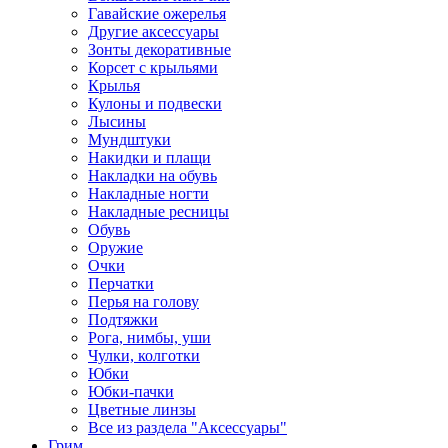
Гавайские ожерелья
Другие аксессуары
Зонты декоративные
Корсет с крыльями
Крылья
Кулоны и подвески
Лысины
Мундштуки
Накидки и плащи
Накладки на обувь
Накладные ногти
Накладные ресницы
Обувь
Оружие
Очки
Перчатки
Перья на голову
Подтяжки
Рога, нимбы, уши
Чулки, колготки
Юбки
Юбки-пачки
Цветные линзы
Все из раздела "Аксессуары"
Грим