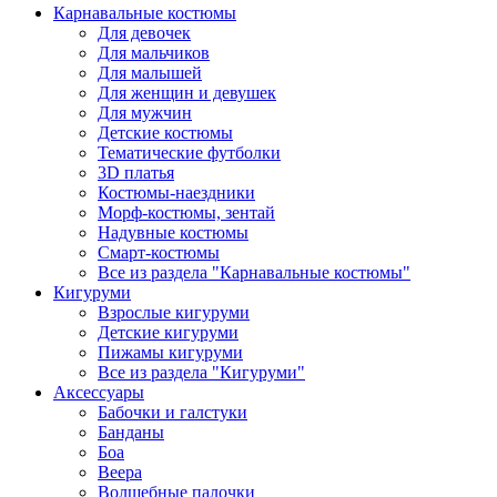
Карнавальные костюмы
Для девочек
Для мальчиков
Для малышей
Для женщин и девушек
Для мужчин
Детские костюмы
Тематические футболки
3D платья
Костюмы-наездники
Морф-костюмы, зентай
Надувные костюмы
Смарт-костюмы
Все из раздела "Карнавальные костюмы"
Кигуруми
Взрослые кигуруми
Детские кигуруми
Пижамы кигуруми
Все из раздела "Кигуруми"
Аксессуары
Бабочки и галстуки
Банданы
Боа
Веера
Волшебные палочки