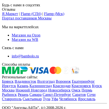
Будь с нами в соцсетях
Отзывы
Я.Маркет
|
Flamp (СПб)
|
Flamp (Мск)
Портал поставщиков Москвы
Мы на маркетплейсах
Магазин на Ozon
Магазин на WB
Связь с нами
info@bambolo.ru
Способы оплаты
Региональные сайты:
Брянск
Владивосток
Волгоград
Воронеж
Екатеринбург
Иркутск
Казань
Калининград
Краснодар
Красноярск
Курск
Москва
Нижний Новгород
Новосибирск
Омск
Пермь
Рыбинск
Рязань
Самара
Санкт-Петербург
Саратов
Сочи
Ставрополь
Сыктывкар
Тула
Уфа
Челябинск
Ярославль
ООО "Ангелы-АйТи", (c) 2008-2026 г.