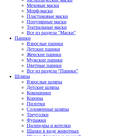
Меховые маски
Морф-маски
Пластиковые маски
Популярные маски
Театральные маски
Все из раздела "Маски"
Парики
Взрослые парики
Детские парики
Женские парики
Мужские парики
Цветные парики
Все из раздела "Парики"
Шляпы
Взрослые шляпы
Детские шляпы
Кокошники
Короны
Пилотки
Соломенные шляпы
Треуголки
Фуражки
Цилиндры и котелки
Шапки в виде животных