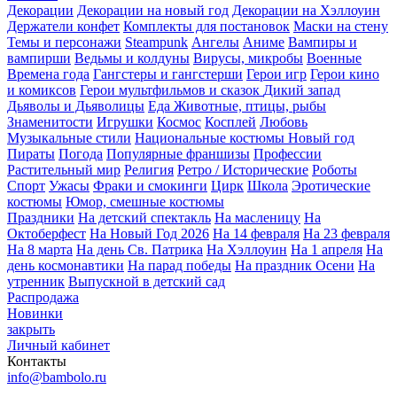
Декорации
Декорации на новый год
Декорации на Хэллоуин
Держатели конфет
Комплекты для постановок
Маски на стену
Темы и персонажи
Steampunk
Ангелы
Аниме
Вампиры и
вампирши
Ведьмы и колдуны
Вирусы, микробы
Военные
Времена года
Гангстеры и гангстерши
Герои игр
Герои кино
и комиксов
Герои мультфильмов и сказок
Дикий запад
Дьяволы и Дьяволицы
Еда
Животные, птицы, рыбы
Знаменитости
Игрушки
Космос
Косплей
Любовь
Музыкальные стили
Национальные костюмы
Новый год
Пираты
Погода
Популярные франшизы
Профессии
Растительный мир
Религия
Ретро / Исторические
Роботы
Спорт
Ужасы
Фраки и смокинги
Цирк
Школа
Эротические
костюмы
Юмор, смешные костюмы
Праздники
На детский спектакль
На масленицу
На
Октоберфест
На Новый Год 2026
На 14 февраля
На 23 февраля
На 8 марта
На день Св. Патрика
На Хэллоуин
На 1 апреля
На
день космонавтики
На парад победы
На праздник Осени
На
утренник
Выпускной в детский сад
Распродажа
Новинки
закрыть
Личный кабинет
Контакты
info@bambolo.ru