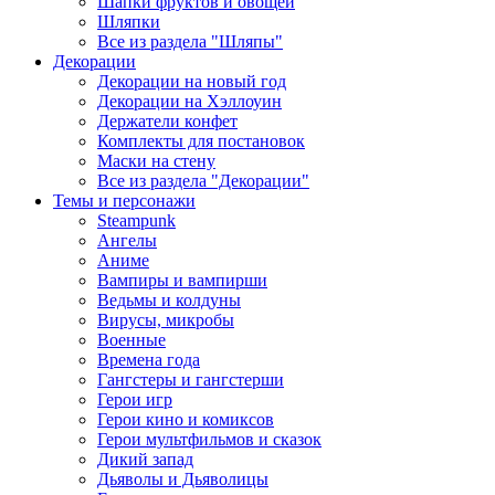
Шапки фруктов и овощей
Шляпки
Все из раздела "Шляпы"
Декорации
Декорации на новый год
Декорации на Хэллоуин
Держатели конфет
Комплекты для постановок
Маски на стену
Все из раздела "Декорации"
Темы и персонажи
Steampunk
Ангелы
Аниме
Вампиры и вампирши
Ведьмы и колдуны
Вирусы, микробы
Военные
Времена года
Гангстеры и гангстерши
Герои игр
Герои кино и комиксов
Герои мультфильмов и сказок
Дикий запад
Дьяволы и Дьяволицы