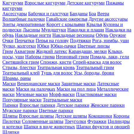
Кигуруми
Взрослые кигуруми
Детские кигуруми
Пижамы
кигуруми
Аксессуары
Бабочки и галстуки
Банданы
Боа
Веера
Волшебные палочки
Гавайские ожерелья
Другие аксессуары
Зонты декоративные
Корсет с крыльями
Крылья
Кулоны и
подвески
Лысины
Мундштуки
Накидки и плащи
Накладки на
обувь
Накладные ногти
Накладные ресницы
Обувь
Оружие
Очки
Перчатки
Перья на голову
Подтяжки
Рога, нимбы, уши
Чулки, колготки
Юбки
Юбки-пачки
Цветные линзы
Грим
Аквагрим
Жидкий латекс
Карандаши, мелки
Клыки,
носы, уши
Наборы грима
Неоновый грим
Помада, лаки, гели
Светящийся грим
Спонжи, кисти
Спрей-краска для волос
Стразы, блестки
Театральная кровь
Театральный грим
Театральный клей
Тушь для волос
Усы, бороды, брови
Шрамы, раны
Маски
Венецианские маски
Защитные маски
Латексные
маски
Маски на палочках
Маски на пол лица
Металлические
маски
Меховые маски
Морф-маски
Пластиковые маски
Популярные маски
Театральные маски
Парики
Взрослые парики
Детские парики
Женские парики
Мужские парики
Цветные парики
Шляпы
Взрослые шляпы
Детские шляпы
Кокошники
Короны
Пилотки
Соломенные шляпы
Треуголки
Фуражки
Цилиндры
и котелки
Шапки в виде животных
Шапки фруктов и овощей
Шляпки