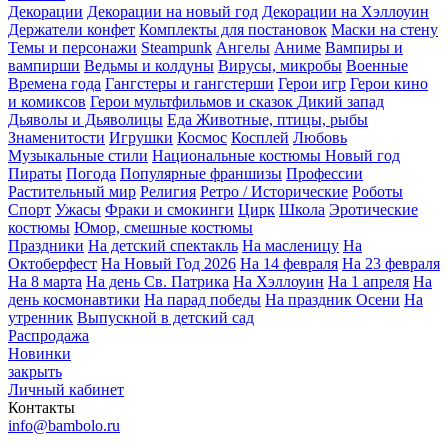
Декорации
Декорации на новый год
Декорации на Хэллоуин
Держатели конфет
Комплекты для постановок
Маски на стену
Темы и персонажи
Steampunk
Ангелы
Аниме
Вампиры и
вампирши
Ведьмы и колдуны
Вирусы, микробы
Военные
Времена года
Гангстеры и гангстерши
Герои игр
Герои кино
и комиксов
Герои мультфильмов и сказок
Дикий запад
Дьяволы и Дьяволицы
Еда
Животные, птицы, рыбы
Знаменитости
Игрушки
Космос
Косплей
Любовь
Музыкальные стили
Национальные костюмы
Новый год
Пираты
Погода
Популярные франшизы
Профессии
Растительный мир
Религия
Ретро / Исторические
Роботы
Спорт
Ужасы
Фраки и смокинги
Цирк
Школа
Эротические
костюмы
Юмор, смешные костюмы
Праздники
На детский спектакль
На масленицу
На
Октоберфест
На Новый Год 2026
На 14 февраля
На 23 февраля
На 8 марта
На день Св. Патрика
На Хэллоуин
На 1 апреля
На
день космонавтики
На парад победы
На праздник Осени
На
утренник
Выпускной в детский сад
Распродажа
Новинки
закрыть
Личный кабинет
Контакты
info@bambolo.ru