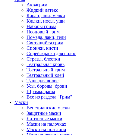
Аквагрим
Жидкий латекс
Карандаши, мелки
Клыки, носы, уши
Наборы грима
Неоновый грим
Помада, лаки, гели
Светящийся грим
Спонжи, кисти
Спрей-краска для волос
Стразы, блестки
Театральная кровь
Театральный грим
Театральный клей
Тушь для волос
Усы, бороды, брови
Шрамы, раны
Все из раздела "Грим"
Маски
Венецианские маски
Защитные маски
Латексные маски
Маски на палочках
Маски на пол лица
Металлические маски