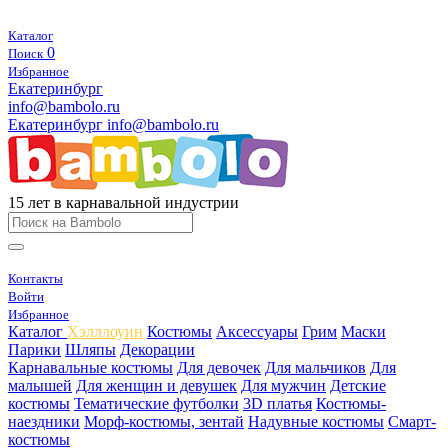
Каталог
0
Поиск
Избранное
Екатеринбург
info@bambolo.ru
Екатеринбург
info@bambolo.ru
15 лет в карнавальной индустрии
Контакты
Войти
Избранное
Каталог
Хэлллоуин
Костюмы
Аксессуары
Грим
Маски
Парики
Шляпы
Декорации
Карнавальные костюмы
Для девочек
Для мальчиков
Для
малышей
Для женщин и девушек
Для мужчин
Детские
костюмы
Тематические футболки
3D платья
Костюмы-
наездники
Морф-костюмы, зентай
Надувные костюмы
Смарт-
костюмы