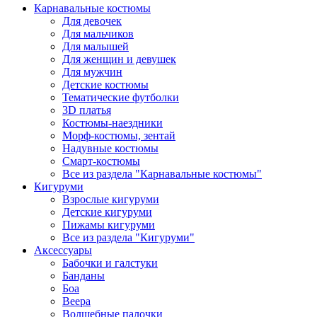
Карнавальные костюмы
Для девочек
Для мальчиков
Для малышей
Для женщин и девушек
Для мужчин
Детские костюмы
Тематические футболки
3D платья
Костюмы-наездники
Морф-костюмы, зентай
Надувные костюмы
Смарт-костюмы
Все из раздела "Карнавальные костюмы"
Кигуруми
Взрослые кигуруми
Детские кигуруми
Пижамы кигуруми
Все из раздела "Кигуруми"
Аксессуары
Бабочки и галстуки
Банданы
Боа
Веера
Волшебные палочки