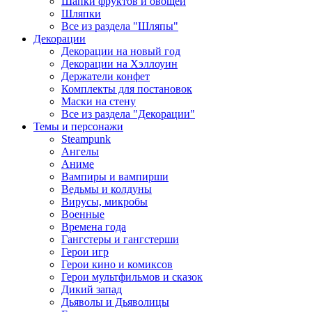
Шапки фруктов и овощей
Шляпки
Все из раздела "Шляпы"
Декорации
Декорации на новый год
Декорации на Хэллоуин
Держатели конфет
Комплекты для постановок
Маски на стену
Все из раздела "Декорации"
Темы и персонажи
Steampunk
Ангелы
Аниме
Вампиры и вампирши
Ведьмы и колдуны
Вирусы, микробы
Военные
Времена года
Гангстеры и гангстерши
Герои игр
Герои кино и комиксов
Герои мультфильмов и сказок
Дикий запад
Дьяволы и Дьяволицы