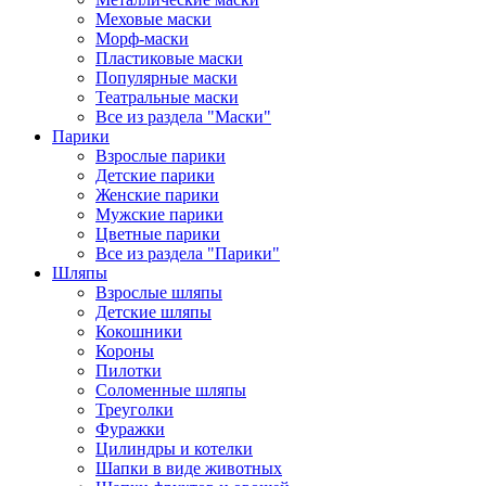
Меховые маски
Морф-маски
Пластиковые маски
Популярные маски
Театральные маски
Все из раздела "Маски"
Парики
Взрослые парики
Детские парики
Женские парики
Мужские парики
Цветные парики
Все из раздела "Парики"
Шляпы
Взрослые шляпы
Детские шляпы
Кокошники
Короны
Пилотки
Соломенные шляпы
Треуголки
Фуражки
Цилиндры и котелки
Шапки в виде животных