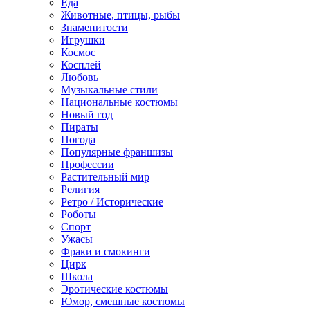
Еда
Животные, птицы, рыбы
Знаменитости
Игрушки
Космос
Косплей
Любовь
Музыкальные стили
Национальные костюмы
Новый год
Пираты
Погода
Популярные франшизы
Профессии
Растительный мир
Религия
Ретро / Исторические
Роботы
Спорт
Ужасы
Фраки и смокинги
Цирк
Школа
Эротические костюмы
Юмор, смешные костюмы