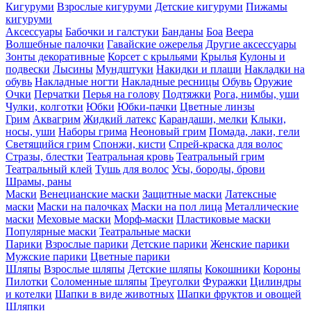
Кигуруми
Взрослые кигуруми
Детские кигуруми
Пижамы
кигуруми
Аксессуары
Бабочки и галстуки
Банданы
Боа
Веера
Волшебные палочки
Гавайские ожерелья
Другие аксессуары
Зонты декоративные
Корсет с крыльями
Крылья
Кулоны и
подвески
Лысины
Мундштуки
Накидки и плащи
Накладки на
обувь
Накладные ногти
Накладные ресницы
Обувь
Оружие
Очки
Перчатки
Перья на голову
Подтяжки
Рога, нимбы, уши
Чулки, колготки
Юбки
Юбки-пачки
Цветные линзы
Грим
Аквагрим
Жидкий латекс
Карандаши, мелки
Клыки,
носы, уши
Наборы грима
Неоновый грим
Помада, лаки, гели
Светящийся грим
Спонжи, кисти
Спрей-краска для волос
Стразы, блестки
Театральная кровь
Театральный грим
Театральный клей
Тушь для волос
Усы, бороды, брови
Шрамы, раны
Маски
Венецианские маски
Защитные маски
Латексные
маски
Маски на палочках
Маски на пол лица
Металлические
маски
Меховые маски
Морф-маски
Пластиковые маски
Популярные маски
Театральные маски
Парики
Взрослые парики
Детские парики
Женские парики
Мужские парики
Цветные парики
Шляпы
Взрослые шляпы
Детские шляпы
Кокошники
Короны
Пилотки
Соломенные шляпы
Треуголки
Фуражки
Цилиндры
и котелки
Шапки в виде животных
Шапки фруктов и овощей
Шляпки