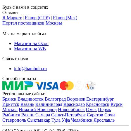
Будь с нами в соцсетях
Отзывы
Я.Маркет
|
Flamp (СПб)
|
Flamp (Мск)
Портал поставщиков Москвы
Мы на маркетплейсах
Магазин на Ozon
Магазин на WB
Связь с нами
info@bambolo.ru
Способы оплаты
Региональные сайты:
Брянск
Владивосток
Волгоград
Воронеж
Екатеринбург
Иркутск
Казань
Калининград
Краснодар
Красноярск
Курск
Москва
Нижний Новгород
Новосибирск
Омск
Пермь
Рыбинск
Рязань
Самара
Санкт-Петербург
Саратов
Сочи
Ставрополь
Сыктывкар
Тула
Уфа
Челябинск
Ярославль
ООО "Ангелы-АйТи", (c) 2008-2026 г.