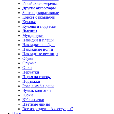
Гавайские ожерелья
Другие аксессуары
Зонты декоративные
Корсет с крыльями
Крылья
Кулоны и подвески
Лысины
Мундштуки
Накидки и плащи
Накладки на обувь
Накладные ногти
Накладные ресницы
Обувь
Оружие
Очки
Перчатки
Перья на голову
Подтяжки
Рога, нимбы, уши
Чулки, колготки
Юбки
Юбки-пачки
Цветные линзы
Все из раздела "Аксессуары"
Грим