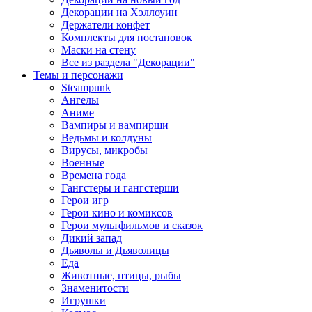
Декорации на Хэллоуин
Держатели конфет
Комплекты для постановок
Маски на стену
Все из раздела "Декорации"
Темы и персонажи
Steampunk
Ангелы
Аниме
Вампиры и вампирши
Ведьмы и колдуны
Вирусы, микробы
Военные
Времена года
Гангстеры и гангстерши
Герои игр
Герои кино и комиксов
Герои мультфильмов и сказок
Дикий запад
Дьяволы и Дьяволицы
Еда
Животные, птицы, рыбы
Знаменитости
Игрушки