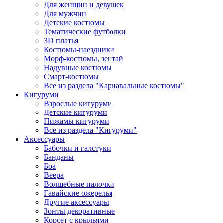
Для женщин и девушек
Для мужчин
Детские костюмы
Тематические футболки
3D платья
Костюмы-наездники
Морф-костюмы, зентай
Надувные костюмы
Смарт-костюмы
Все из раздела "Карнавальные костюмы"
Кигуруми
Взрослые кигуруми
Детские кигуруми
Пижамы кигуруми
Все из раздела "Кигуруми"
Аксессуары
Бабочки и галстуки
Банданы
Боа
Веера
Волшебные палочки
Гавайские ожерелья
Другие аксессуары
Зонты декоративные
Корсет с крыльями