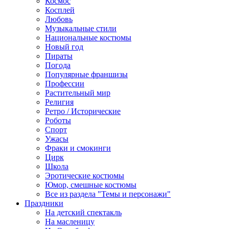
Космос
Косплей
Любовь
Музыкальные стили
Национальные костюмы
Новый год
Пираты
Погода
Популярные франшизы
Профессии
Растительный мир
Религия
Ретро / Исторические
Роботы
Спорт
Ужасы
Фраки и смокинги
Цирк
Школа
Эротические костюмы
Юмор, смешные костюмы
Все из раздела "Темы и персонажи"
Праздники
На детский спектакль
На масленицу