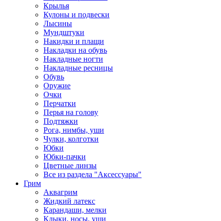
Крылья
Кулоны и подвески
Лысины
Мундштуки
Накидки и плащи
Накладки на обувь
Накладные ногти
Накладные ресницы
Обувь
Оружие
Очки
Перчатки
Перья на голову
Подтяжки
Рога, нимбы, уши
Чулки, колготки
Юбки
Юбки-пачки
Цветные линзы
Все из раздела "Аксессуары"
Грим
Аквагрим
Жидкий латекс
Карандаши, мелки
Клыки, носы, уши