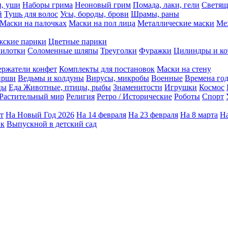
ы, уши
Наборы грима
Неоновый грим
Помада, лаки, гели
Светящ
й
Тушь для волос
Усы, бороды, брови
Шрамы, раны
Маски на палочках
Маски на пол лица
Металлические маски
Ме
ские парики
Цветные парики
илотки
Соломенные шляпы
Треуголки
Фуражки
Цилиндры и ко
ержатели конфет
Комплекты для постановок
Маски на стену
ирши
Ведьмы и колдуны
Вирусы, микробы
Военные
Времена го
цы
Еда
Животные, птицы, рыбы
Знаменитости
Игрушки
Космос
Растительный мир
Религия
Ретро / Исторические
Роботы
Спорт
т
На Новый Год 2026
На 14 февраля
На 23 февраля
На 8 марта
На
ик
Выпускной в детский сад