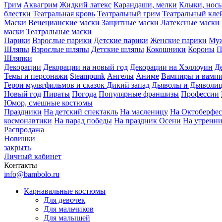
Грим
Аквагрим
Жидкий латекс
Карандаши, мелки
Клыки, нос
блестки
Театральная кровь
Театральный грим
Театральный кле
Маски
Венецианские маски
Защитные маски
Латексные маски
маски
Театральные маски
Парики
Взрослые парики
Детские парики
Женские парики
Муж
Шляпы
Взрослые шляпы
Детские шляпы
Кокошники
Короны
П
Шляпки
Декорации
Декорации на новый год
Декорации на Хэллоуин
Д
Темы и персонажи
Steampunk
Ангелы
Аниме
Вампиры и вамп
Герои мультфильмов и сказок
Дикий запад
Дьяволы и Дьяволи
Новый год
Пираты
Погода
Популярные франшизы
Профессии
Юмор, смешные костюмы
Праздники
На детский спектакль
На масленицу
На Октоберфес
космонавтики
На парад победы
На праздник Осени
На утренн
Распродажа
Новинки
закрыть
Личный кабинет
Контакты
info@bambolo.ru
Карнавальные костюмы
Для девочек
Для мальчиков
Для малышей