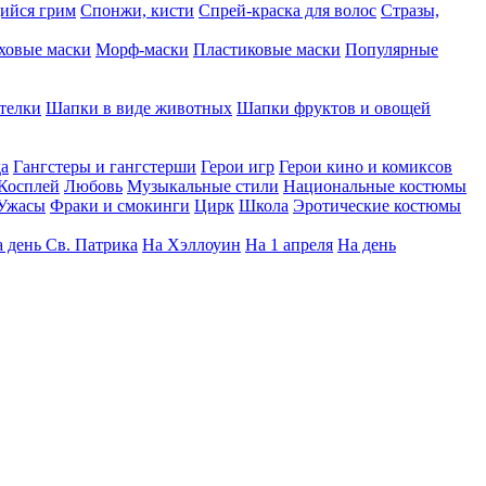
ийся грим
Спонжи, кисти
Спрей-краска для волос
Стразы,
ховые маски
Морф-маски
Пластиковые маски
Популярные
телки
Шапки в виде животных
Шапки фруктов и овощей
да
Гангстеры и гангстерши
Герои игр
Герои кино и комиксов
Косплей
Любовь
Музыкальные стили
Национальные костюмы
Ужасы
Фраки и смокинги
Цирк
Школа
Эротические костюмы
 день Св. Патрика
На Хэллоуин
На 1 апреля
На день