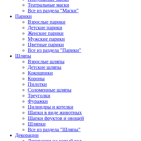
Театральные маски
Все из раздела "Маски"
Парики
Взрослые парики
Детские парики
Женские парики
Мужские парики
Цветные парики
Все из раздела "Парики"
Шляпы
Взрослые шляпы
Детские шляпы
Кокошники
Короны
Пилотки
Соломенные шляпы
Треуголки
Фуражки
Цилиндры и котелки
Шапки в виде животных
Шапки фруктов и овощей
Шляпки
Все из раздела "Шляпы"
Декорации
Декорации на новый год