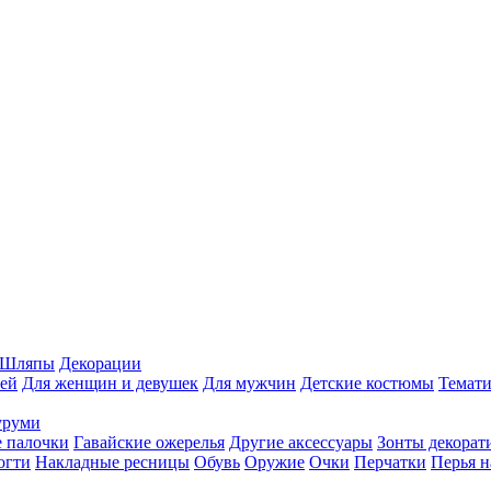
Шляпы
Декорации
ей
Для женщин и девушек
Для мужчин
Детские костюмы
Темати
уруми
 палочки
Гавайские ожерелья
Другие аксессуары
Зонты декорат
огти
Накладные ресницы
Обувь
Оружие
Очки
Перчатки
Перья н