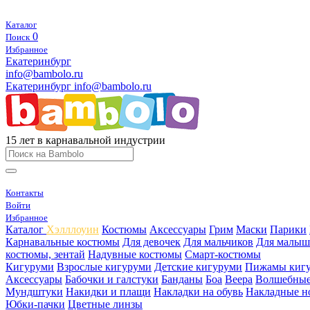
Каталог
0
Поиск
Избранное
Екатеринбург
info@bambolo.ru
Екатеринбург
info@bambolo.ru
15 лет в карнавальной индустрии
Контакты
Войти
Избранное
Каталог
Хэлллоуин
Костюмы
Аксессуары
Грим
Маски
Парики
Карнавальные костюмы
Для девочек
Для мальчиков
Для малыш
костюмы, зентай
Надувные костюмы
Смарт-костюмы
Кигуруми
Взрослые кигуруми
Детские кигуруми
Пижамы киг
Аксессуары
Бабочки и галстуки
Банданы
Боа
Веера
Волшебные
Мундштуки
Накидки и плащи
Накладки на обувь
Накладные н
Юбки-пачки
Цветные линзы