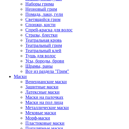
Наборы грима
Неоновый грим
Помада, лаки, гели
Светящийся грим
Спонжи, кисти
Спрей-краска для волос
Стразы, блестки
Театральная кровь
Театральный грим
Театральный клей
Тушь для волос
Усы, бороды, брови
Шрамы, раны
Все из раздела "Грим"
Маски
Венецианские маски
Защитные маски
Латексные маски
Маски на палочках
Маски на пол лица
Металлические маски
Меховые маски
Морф-маски
Пластиковые маски
Популярные маски