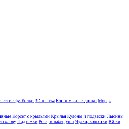
ческие футболки
3D платья
Костюмы-наездники
Морф-
ивные
Корсет с крыльями
Крылья
Кулоны и подвески
Лысины
а голову
Подтяжки
Рога, нимбы, уши
Чулки, колготки
Юбки