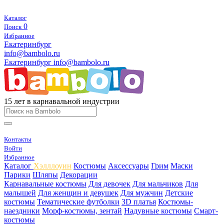
Каталог
0
Поиск
Избранное
Екатеринбург
info@bambolo.ru
Екатеринбург
info@bambolo.ru
15 лет в карнавальной индустрии
Контакты
Войти
Избранное
Каталог
Хэлллоуин
Костюмы
Аксессуары
Грим
Маски
Парики
Шляпы
Декорации
Карнавальные костюмы
Для девочек
Для мальчиков
Для
малышей
Для женщин и девушек
Для мужчин
Детские
костюмы
Тематические футболки
3D платья
Костюмы-
наездники
Морф-костюмы, зентай
Надувные костюмы
Смарт-
костюмы