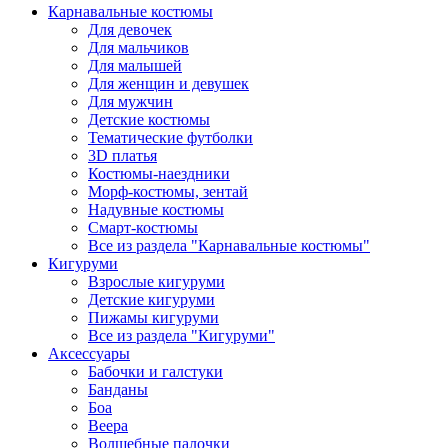
Карнавальные костюмы
Для девочек
Для мальчиков
Для малышей
Для женщин и девушек
Для мужчин
Детские костюмы
Тематические футболки
3D платья
Костюмы-наездники
Морф-костюмы, зентай
Надувные костюмы
Смарт-костюмы
Все из раздела "Карнавальные костюмы"
Кигуруми
Взрослые кигуруми
Детские кигуруми
Пижамы кигуруми
Все из раздела "Кигуруми"
Аксессуары
Бабочки и галстуки
Банданы
Боа
Веера
Волшебные палочки