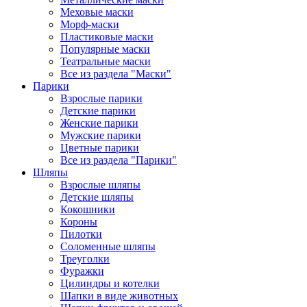
Меховые маски
Морф-маски
Пластиковые маски
Популярные маски
Театральные маски
Все из раздела "Маски"
Парики
Взрослые парики
Детские парики
Женские парики
Мужские парики
Цветные парики
Все из раздела "Парики"
Шляпы
Взрослые шляпы
Детские шляпы
Кокошники
Короны
Пилотки
Соломенные шляпы
Треуголки
Фуражки
Цилиндры и котелки
Шапки в виде животных