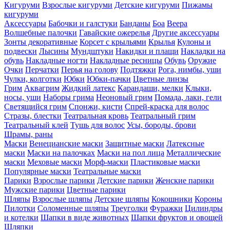
Кигуруми
Взрослые кигуруми
Детские кигуруми
Пижамы
кигуруми
Аксессуары
Бабочки и галстуки
Банданы
Боа
Веера
Волшебные палочки
Гавайские ожерелья
Другие аксессуары
Зонты декоративные
Корсет с крыльями
Крылья
Кулоны и
подвески
Лысины
Мундштуки
Накидки и плащи
Накладки на
обувь
Накладные ногти
Накладные ресницы
Обувь
Оружие
Очки
Перчатки
Перья на голову
Подтяжки
Рога, нимбы, уши
Чулки, колготки
Юбки
Юбки-пачки
Цветные линзы
Грим
Аквагрим
Жидкий латекс
Карандаши, мелки
Клыки,
носы, уши
Наборы грима
Неоновый грим
Помада, лаки, гели
Светящийся грим
Спонжи, кисти
Спрей-краска для волос
Стразы, блестки
Театральная кровь
Театральный грим
Театральный клей
Тушь для волос
Усы, бороды, брови
Шрамы, раны
Маски
Венецианские маски
Защитные маски
Латексные
маски
Маски на палочках
Маски на пол лица
Металлические
маски
Меховые маски
Морф-маски
Пластиковые маски
Популярные маски
Театральные маски
Парики
Взрослые парики
Детские парики
Женские парики
Мужские парики
Цветные парики
Шляпы
Взрослые шляпы
Детские шляпы
Кокошники
Короны
Пилотки
Соломенные шляпы
Треуголки
Фуражки
Цилиндры
и котелки
Шапки в виде животных
Шапки фруктов и овощей
Шляпки