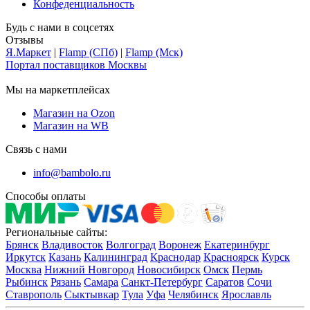
Конфеденциальность
Будь с нами в соцсетях
Отзывы
Я.Маркет
|
Flamp (СПб)
|
Flamp (Мск)
Портал поставщиков Москвы
Мы на маркетплейсах
Магазин на Ozon
Магазин на WB
Связь с нами
info@bambolo.ru
Способы оплаты
Региональные сайты:
Брянск
Владивосток
Волгоград
Воронеж
Екатеринбург
Иркутск
Казань
Калининград
Краснодар
Красноярск
Курск
Москва
Нижний Новгород
Новосибирск
Омск
Пермь
Рыбинск
Рязань
Самара
Санкт-Петербург
Саратов
Сочи
Ставрополь
Сыктывкар
Тула
Уфа
Челябинск
Ярославль