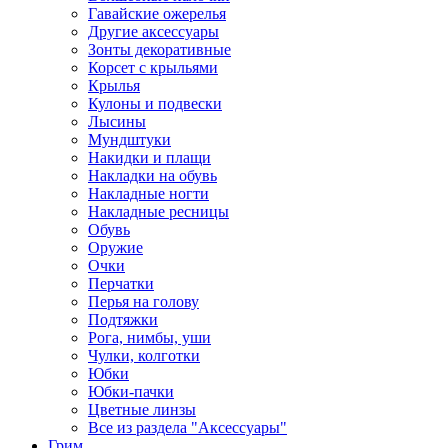
Гавайские ожерелья
Другие аксессуары
Зонты декоративные
Корсет с крыльями
Крылья
Кулоны и подвески
Лысины
Мундштуки
Накидки и плащи
Накладки на обувь
Накладные ногти
Накладные ресницы
Обувь
Оружие
Очки
Перчатки
Перья на голову
Подтяжки
Рога, нимбы, уши
Чулки, колготки
Юбки
Юбки-пачки
Цветные линзы
Все из раздела "Аксессуары"
Грим