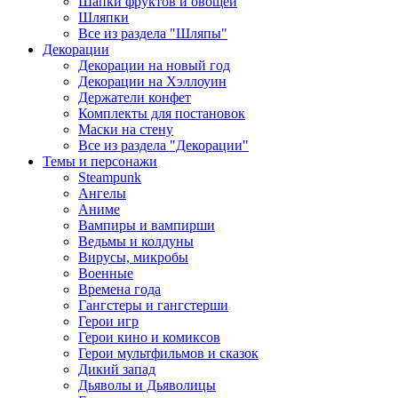
Шапки фруктов и овощей
Шляпки
Все из раздела "Шляпы"
Декорации
Декорации на новый год
Декорации на Хэллоуин
Держатели конфет
Комплекты для постановок
Маски на стену
Все из раздела "Декорации"
Темы и персонажи
Steampunk
Ангелы
Аниме
Вампиры и вампирши
Ведьмы и колдуны
Вирусы, микробы
Военные
Времена года
Гангстеры и гангстерши
Герои игр
Герои кино и комиксов
Герои мультфильмов и сказок
Дикий запад
Дьяволы и Дьяволицы