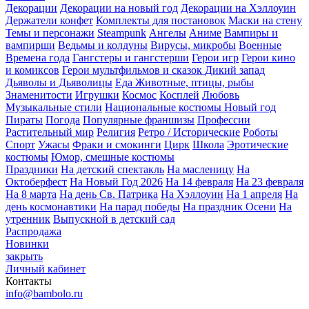
Декорации
Декорации на новый год
Декорации на Хэллоуин
Держатели конфет
Комплекты для постановок
Маски на стену
Темы и персонажи
Steampunk
Ангелы
Аниме
Вампиры и
вампирши
Ведьмы и колдуны
Вирусы, микробы
Военные
Времена года
Гангстеры и гангстерши
Герои игр
Герои кино
и комиксов
Герои мультфильмов и сказок
Дикий запад
Дьяволы и Дьяволицы
Еда
Животные, птицы, рыбы
Знаменитости
Игрушки
Космос
Косплей
Любовь
Музыкальные стили
Национальные костюмы
Новый год
Пираты
Погода
Популярные франшизы
Профессии
Растительный мир
Религия
Ретро / Исторические
Роботы
Спорт
Ужасы
Фраки и смокинги
Цирк
Школа
Эротические
костюмы
Юмор, смешные костюмы
Праздники
На детский спектакль
На масленицу
На
Октоберфест
На Новый Год 2026
На 14 февраля
На 23 февраля
На 8 марта
На день Св. Патрика
На Хэллоуин
На 1 апреля
На
день космонавтики
На парад победы
На праздник Осени
На
утренник
Выпускной в детский сад
Распродажа
Новинки
закрыть
Личный кабинет
Контакты
info@bambolo.ru