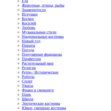
Еда
Животные, птицы, рыбы
Знаменитости
Игрушки
Космос
Косплей
Любовь
Музыкальные стили
Национальные костюмы
Новый год
Пираты
Погода
Популярные франшизы
Профессии
Растительный мир
Религия
Ретро / Исторические
Роботы
Спорт
Ужасы
Фраки и смокинги
Цирк
Школа
Эротические костюмы
Юмор, смешные костюмы