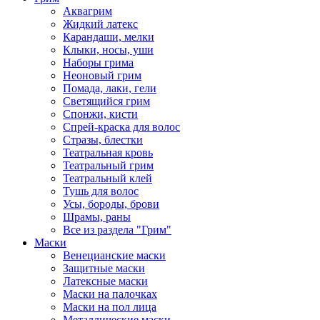
Аквагрим
Жидкий латекс
Карандаши, мелки
Клыки, носы, уши
Наборы грима
Неоновый грим
Помада, лаки, гели
Светящийся грим
Спонжи, кисти
Спрей-краска для волос
Стразы, блестки
Театральная кровь
Театральный грим
Театральный клей
Тушь для волос
Усы, бороды, брови
Шрамы, раны
Все из раздела "Грим"
Маски
Венецианские маски
Защитные маски
Латексные маски
Маски на палочках
Маски на пол лица
Металлические маски